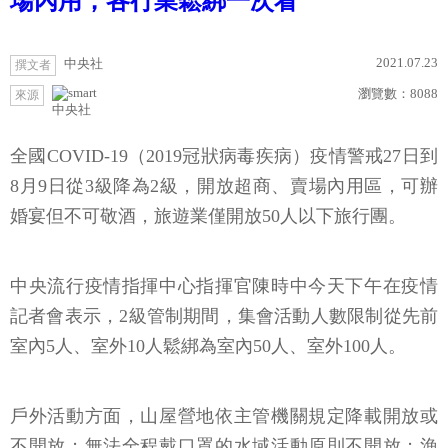
場內用，各行業鬆綁一次看
2021.07.23
中央社
撰文者
瀏覽數：
8088
來源
中央社
全國COVID-19（2019冠狀病毒疾病）疫情警戒27日到
8月9日從3級降為2級，開放超商、賣場內用區，可辦
婚宴但不可敬酒，旅遊業僅開放50人以下旅行團。
中央流行疫情指揮中心指揮官陳時中今天下午在疫情
記者會表示，2級管制期間，集會活動人數限制從先前
室內5人、室外10人鬆綁為室內50人、室外100人。
戶外活動方面，山屋營地依主管機關規定降載開放或
不開放；無法全程戴口罩的水域活動原則不開放；漁