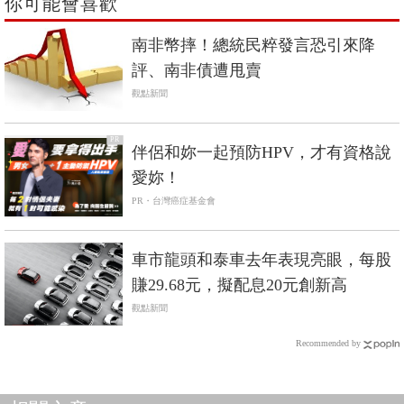
你可能會喜歡
南非幣摔！總統民粹發言恐引來降
評、南非債遭甩賣
觀點新聞
PR
伴侶和妳一起預防HPV，才有資格說
愛妳！
PR・台灣癌症基金會
車市龍頭和泰車去年表現亮眼，每股
賺29.68元，擬配息20元創新高
觀點新聞
Recommended by