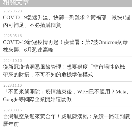
相關文章
2025.05.28
COVID-19急速升溫、快篩一劑難求？衛福部：最快1週
內可補足、不必搶購囤貨
2025.05.16
COVID-19新冠疫情再起！疾管署：第7波Omicron病毒
株來襲、6月恐達高峰
2024.10.16
從新冠疫情洞悉風險管理！想要穩度「非市場性危機」
帶來的財損，不可不知的危機準備模式
2023.11.16
「不回來就開除」疫情結束後，WFH已不適用？Meta、
Google等國際企業開始這麼做
2023.08.15
台灣航空業迎來黃金年！虎航陳漢銘：業績一路旺到農
曆年前