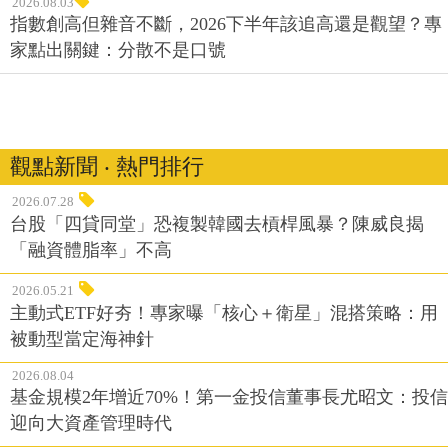
2026.08.03
指數創高但雜音不斷，2026下半年該追高還是觀望？專
家點出關鍵：分散不是口號
觀點新聞 ‧ 熱門排行
2026.07.28
台股「四貸同堂」恐複製韓國去槓桿風暴？陳威良揭
「融資體脂率」不高
2026.05.21
主動式ETF好夯！專家曝「核心＋衛星」混搭策略：用
被動型當定海神針
2026.08.04
基金規模2年增近70%！第一金投信董事長尤昭文：投信
迎向大資產管理時代