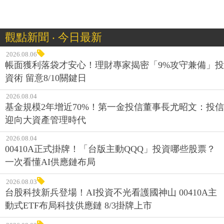
觀點新聞 ‧ 今日最新
2026.08.06
帳面獲利落袋才安心！理財專家揭密「9%攻守兼備」投
資術 留意8/10關鍵日
2026.08.04
基金規模2年增近70%！第一金投信董事長尤昭文：投信
迎向大資產管理時代
2026.08.04
00410A正式掛牌！「台版主動QQQ」投資哪些股票？
一次看懂AI供應鏈布局
2026.08.03
台股科技新兵登場！AI投資不光看護國神山 00410A主
動式ETF布局科技供應鏈 8/3掛牌上市