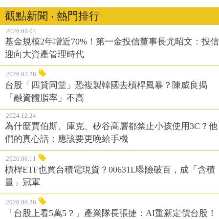
觀點新聞 ‧ 熱門排行
2026.08.04
基金規模2年增近70%！第一金投信董事長尤昭文：投信
迎向大資產管理時代
2026.07.28
台股「四貸同堂」恐複製韓國去槓桿風暴？陳威良揭
「融資體脂率」不高
2024.12.24
為什麼賈伯斯、庫克、矽谷高層都禁止小孩使用3C？他
們的真心話：應該要更晚給手機
2026.06.11
槓桿ETF也買台積電現貨？00631L曝險破百，成「含積
量」冠軍
2026.06.26
「台股上看5萬5？」產業隊長張捷：AI重新定價台股！