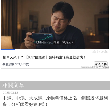
ads by popIn
帳單又來了？ 【9597借錢網】臨時補生活資金就是快！
深入了解
觀看次數 303,451次
Recommended by
相關文章
2025.03.13
中鋼、中鴻、大成鋼...原物料價格上漲，鋼鐵股將迎利
多，分析師看好這3檔！