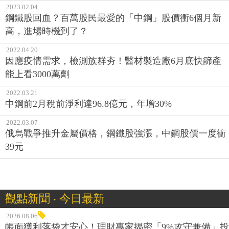
2023.02.04
鋼鐵股回血？百萬股民最愛的「中鋼」股價衝6個月新
高，進場時機到了？
2022.04.20
因應疫情需求，檢測族群夯！醫材製造廠6月底快篩產
能上看3000萬劑
2022.03.21
中鋼前2月稅前淨利達96.8億元，年增30%
2022.03.07
俄烏戰爭推升金屬價格，鋼鐵股強漲，中鋼股價一度衝
39元
觀點新聞 ‧ 今日最新
2026.08.06
帳面獲利落袋才安心！理財專家揭密「9%攻守兼備」投