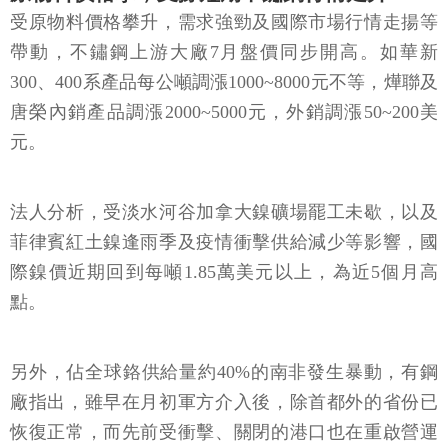
受原物料價格攀升，需求強勁及國際市場行情走揚等
帶動，不鏽鋼上游大廠7月盤價同步開高。如華新
300、400系產品每公噸調漲1000~8000元不等，燁聯及
唐榮內銷產品調漲2000~5000元，外銷調漲50~200美
元。
法人分析，受淡水河谷加拿大鎳礦場罷工未歇，以及
菲律賓紅土鎳逢雨季及疫情衝擊供給減少等影響，國
際鎳價近期回到每噸1.85萬美元以上，為近5個月高
點。
另外，佔全球鉻供給量約40%的南非發生暴動，有鋼
廠指出，雖早在月初軍方介入後，除首都外的省份已
恢復正常，而先前受衝擊、關閉的港口也在重啟營運