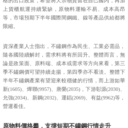
格的出口政策，希望將大宗物資留在自己國內，再加
上貨櫃航運持續緊缺，原物料運輸不易、成本高昂
等，市場預期下半年國際間鋼鐵、鎳等產品供給都將
限縮。
資深產業人士指出，不鏽鋼作為民生、工業必需品，
隨各國陸續解封，需求料將有所回升。整體而言，無
論是政策面、原料端、成本或需求等方向來看，第三
季不鏽鋼價可望持續走揚，第四季亦不看淡。整體下
半年不鏽鋼產業有望迎來較穩健的行情，而上游如華
新(1605)、燁聯(9957)、唐榮(2035)，下游彰源(2030)、
允強(2034)、新鋼(2032)、運錩(2069)、有益(9962)等，
營運看佳。
原物料價格攀，支撐短期不鏽鋼行情走升