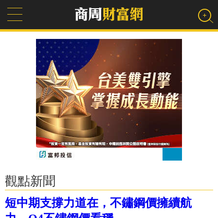
觀點新聞
短中期支撐力道在，不鏽鋼價擁續航