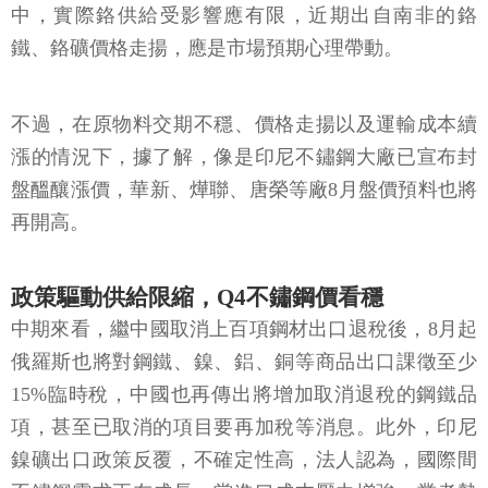
中，實際鉻供給受影響應有限，近期出自南非的鉻
鐵、鉻礦價格走揚，應是市場預期心理帶動。
不過，在原物料交期不穩、價格走揚以及運輸成本續
漲的情況下，據了解，像是印尼不鏽鋼大廠已宣布封
盤醞釀漲價，華新、燁聯、唐榮等廠8月盤價預料也將
再開高。
政策驅動供給限縮，Q4不鏽鋼價看穩
中期來看，繼中國取消上百項鋼材出口退稅後，8月起
俄羅斯也將對鋼鐵、鎳、鋁、銅等商品出口課徵至少
15%臨時稅，中國也再傳出將增加取消退稅的鋼鐵品
項，甚至已取消的項目要再加稅等消息。此外，印尼
鎳礦出口政策反覆，不確定性高，法人認為，國際間