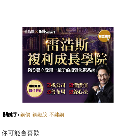
關鍵字:
鋼價
鋼鐵股
不鏽鋼
你可能會喜歡