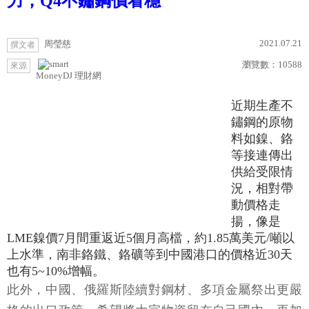
力，Q4不鏽鋼價看穩
2021.07.21
周瑩慈
撰文者
瀏覽數：
10588
來源
MoneyDJ 理財網
近期生產不
鏽鋼的原物
料如鎳、鉻
等接連傳出
供給受限情
況，相對帶
動價格走
揚，像是
LME鎳價7月間重返近5個月高檔，約1.85萬美元/噸以
上水準，南非鉻鐵、鉻礦等到中國港口的價格近30天
也有5~10%增幅。
此外，中國、俄羅斯陸續對鋼材、多項金屬祭出更嚴