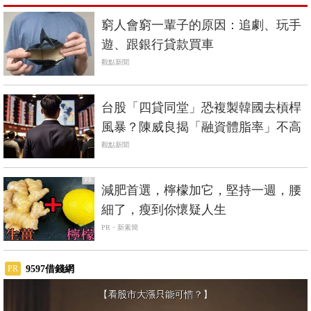
窮人會窮一輩子的原因：追劇、玩手
遊、跟銀行貸款買車
觀點新聞
台股「四貸同堂」恐複製韓國去槓桿
風暴？陳威良揭「融資體脂率」不高
觀點新聞
PR
減肥首選，檸檬加它，堅持一週，腰
細了，瘦到你懷疑人生
PR・新素簡
9597借錢網
PR