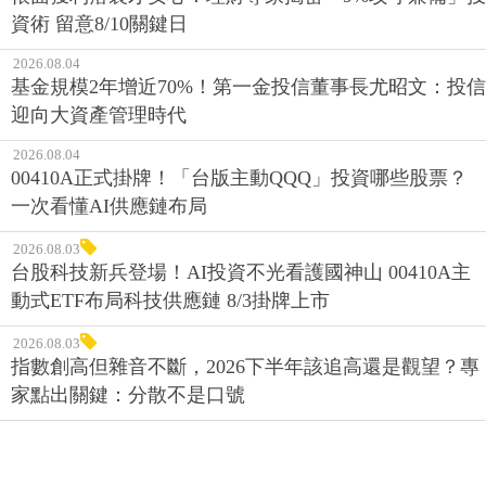
資術 留意8/10關鍵日
2026.08.04
基金規模2年增近70%！第一金投信董事長尤昭文：投信
迎向大資產管理時代
2026.08.04
00410A正式掛牌！「台版主動QQQ」投資哪些股票？
一次看懂AI供應鏈布局
2026.08.03
台股科技新兵登場！AI投資不光看護國神山 00410A主
動式ETF布局科技供應鏈 8/3掛牌上市
2026.08.03
指數創高但雜音不斷，2026下半年該追高還是觀望？專
家點出關鍵：分散不是口號