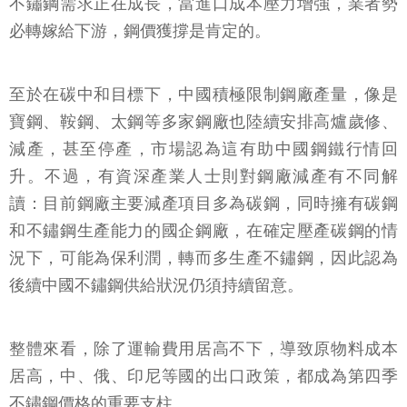
不鏽鋼需求正在成長，當進口成本壓力增強，業者勢
必轉嫁給下游，鋼價獲撐是肯定的。
至於在碳中和目標下，中國積極限制鋼廠產量，像是
寶鋼、鞍鋼、太鋼等多家鋼廠也陸續安排高爐歲修、
減產，甚至停產，市場認為這有助中國鋼鐵行情回
升。不過，有資深產業人士則對鋼廠減產有不同解
讀：目前鋼廠主要減產項目多為碳鋼，同時擁有碳鋼
和不鏽鋼生產能力的國企鋼廠，在確定壓產碳鋼的情
況下，可能為保利潤，轉而多生產不鏽鋼，因此認為
後續中國不鏽鋼供給狀況仍須持續留意。
整體來看，除了運輸費用居高不下，導致原物料成本
居高，中、俄、印尼等國的出口政策，都成為第四季
不鏽鋼價格的重要支柱。