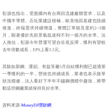
彰源也指出，受惠國內有台商回流建廠辦需求，以及
中國半導體、石化業建設積極，歐美地區基建也陸續
推進，終端需求持續增溫，整體訂單能見度約2~3個
月，顯著優於先前景氣低迷時不到一個月的水準。法
人推估，彰源今年營運可望自谷底反彈，獲利有望較
去年倍數成長，EPS上看3.5元。
其餘如新鋼、運錩、有益等廠5月自結獲利都已超過第
一季獲利的一半，營收也持續成長，業者也表示接單
狀況穩健，法人看好下半年不鏽鋼價穩中趨強，將帶
動這些鋼廠業績保持良好水準。
資料來源-
MoneyDJ理財網