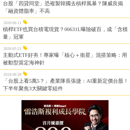
台股「四貸同堂」恐複製韓國去槓桿風暴？陳威良揭
「融資體脂率」不高
2026.06.11
槓桿ETF也買台積電現貨？00631L曝險破百，成「含積
量」冠軍
2026.05.21
主動式ETF好夯！專家曝「核心＋衛星」混搭策略：用
被動型當定海神針
2026.06.26
「台股上看5萬5？」產業隊長張捷：AI重新定價台股！
下半年聚焦3大關鍵零組件