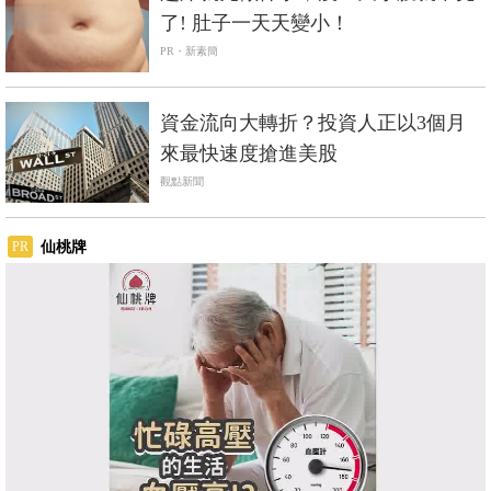
了! 肚子一天天變小！
PR・新素簡
資金流向大轉折？投資人正以3個月
來最快速度搶進美股
觀點新聞
仙桃牌
PR