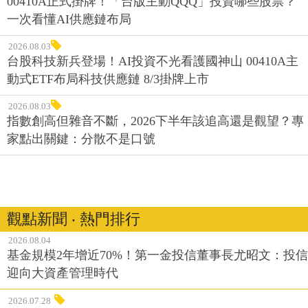
00410A正式掛牌！「台版主動QQQ」投資哪些股票？
一次看懂AI供應鏈布局
2026.08.03
台股科技新兵登場！AI投資不光看護國神山 00410A主
動式ETF布局科技供應鏈 8/3掛牌上市
2026.08.03
指數創高但雜音不斷，2026下半年該追高還是觀望？專
家點出關鍵：分散不是口號
觀點新聞 ‧ 熱門排行
2026.08.04
基金規模2年增近70%！第一金投信董事長尤昭文：投信
迎向大資產管理時代
2026.07.28