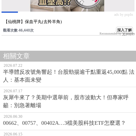
ads by popIn
【仙桃牌】保血平丸(去羚羊角)
深入了解
觀看次數 46,440次
Recommended by
相關文章
2026.07.22
半導體反攻號角響起！台股勁揚逾千點重返45,000點 法
人：基本面未變
2026.07.17
灰犀牛來了？美期中選舉前，股市波動大！但專家呼
籲：別急著離場
2026.06.30
00662、00757、00402A…3檔美股科技ETF怎麼選？
2026.06.15