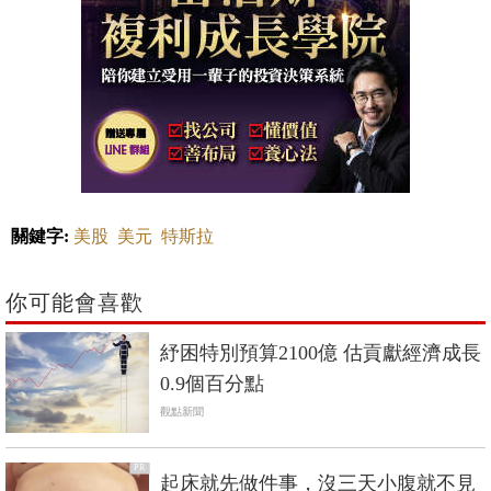
關鍵字:
美股
美元
特斯拉
你可能會喜歡
紓困特別預算2100億 估貢獻經濟成長
0.9個百分點
觀點新聞
PR
起床就先做件事，沒三天小腹就不見