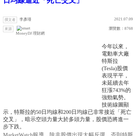
日均線逼近「死亡交叉」
2021.07.09
李彥瑾
撰文者
瀏覽數：
8768
來源
MoneyDJ 理財網
今年以來，
電動車大廠
特斯拉
(Tesla)股價
表現平平，
未延續去年
狂漲743%的
強勁氣勢。
技術線圖顯
示，特斯拉的50日均線和200日均線已非常接近「死亡
交叉」，暗示空頭力量大於多頭力量，股價恐將進一
步下跌。
MarketWatch報導，除非股價出現大幅反彈，否則特斯