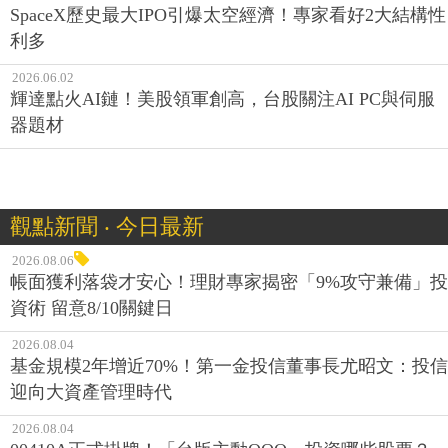
SpaceX歷史最大IPO引爆太空經濟！專家看好2大結構性
利多
2026.06.02
輝達點火AI鏈！美股領軍創高，台股關注AI PC與伺服
器題材
觀點新聞 ‧ 今日最新
2026.08.06
帳面獲利落袋才安心！理財專家揭密「9%攻守兼備」投
資術 留意8/10關鍵日
2026.08.04
基金規模2年增近70%！第一金投信董事長尤昭文：投信
迎向大資產管理時代
2026.08.04