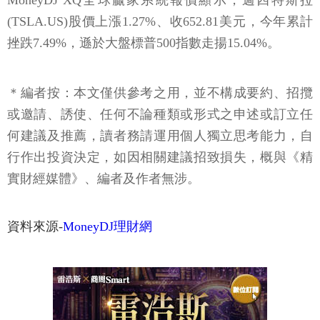
MoneyDJ XQ全球贏家系統報價顯示，週四特斯拉
(TSLA.US)股價上漲1.27%、收652.81美元，今年累計
挫跌7.49%，遜於大盤標普500指數走揚15.04%。
＊編者按：本文僅供參考之用，並不構成要約、招攬
或邀請、誘使、任何不論種類或形式之申述或訂立任
何建議及推薦，讀者務請運用個人獨立思考能力，自
行作出投資決定，如因相關建議招致損失，概與《精
實財經媒體》、編者及作者無涉。
資料來源-
MoneyDJ理財網