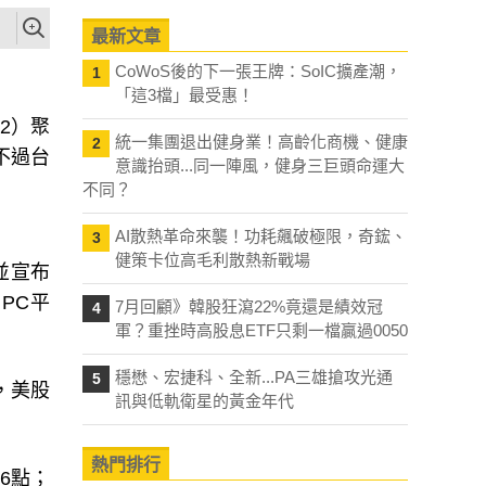
最新文章
CoWoS後的下一張王牌：SoIC擴產潮，
1
「這3檔」最受惠！
/2）
聚
統一集團退出健身業！高齡化商機、健康
2
；不過台
意識抬頭...同一陣風，健身三巨頭命運大
不同？
AI散熱革命來襲！功耗飆破極限，奇鋐、
3
健策卡位高毛利散熱新戰場
，並宣布
PC平
7月回顧》韓股狂瀉22%竟還是績效冠
4
軍？重挫時高股息ETF只剩一檔贏過0050
穩懋、宏捷科、全新...PA三雄搶攻光通
5
，美股
訊與低軌衛星的黃金年代
熱門排行
96點；