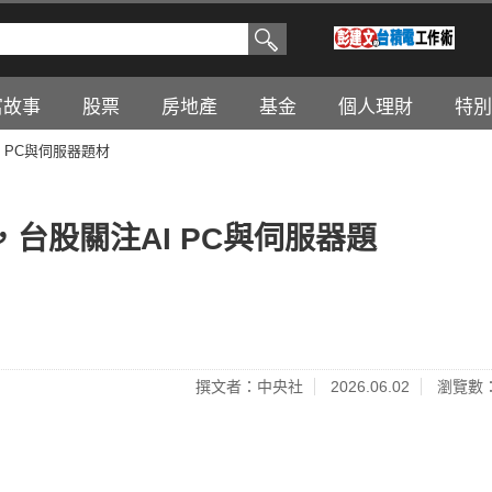
富故事
股票
房地產
基金
個人理財
特別
 PC與伺服器題材
台股關注AI PC與伺服器題
撰文者：中央社
2026.06.02
瀏覽數：