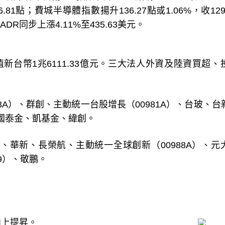
.81點；費城半導體指數揚升136.27點或1.06%，收1296
DR同步上漲4.11%至435.63美元。
成交值新台幣1兆6111.33億元。三大法人外資及陸資買超
03A）、群創、主動統一台股增長（00981A）、台玻、台
、國泰金、凱基金、緯創。
、華新、長榮航、主動統一全球創新（00988A）、元
19）、敬鵬。
向上提昇。