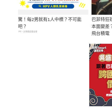
驚！每2男就有1人中標？不可能
巴菲特狂
吧？
本面變差
PR・台灣癌症基金會
飛台積電