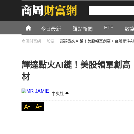
ETF
今日最新
觀點新聞
致
商周財富網
股票
輝達點火AI鏈！美股領軍創高，台股關注AI
輝達點火AI鏈！美股領軍創高，
材
中央社