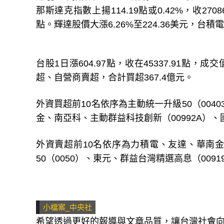
那斯達克指數上揚114.19點或0.42%，收27086
點。輝達股價大漲6.26%至224.36美元，台積電A
台股1日漲604.97點，收在45337.91點，
超、自營商賣超，合計買超367.4億元。
外資買超前10名依序為主動統一升級50（004
金、南亞科、主動群益科技創新（00992A）
外資賣超前10名依序為力積電、友達、華南金
50（0050）、東元、群益台灣精選高息（009
小檔案_中央社
希望透過更好的報導與文章品質，讓台灣社會