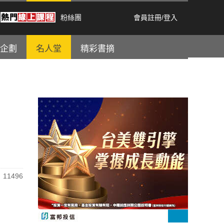
粉絲團
會員註冊
/
登入
企劃
名人堂
精彩書摘
11496