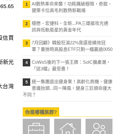
AI散熱革命來襲！功耗飆破極限，奇鋐、
1
5.65
健策卡位高毛利散熱新戰場
穩懋、宏捷科、全新...PA三雄搶攻光通
2
訊與低軌衛星的黃金年代
、投信買
7月回顧》韓股狂瀉22%竟還是績效冠
3
軍？重挫時高股息ETF只剩一檔贏過0050
新新光
CoWoS後的下一張王牌：SoIC擴產潮，
4
「這3檔」最受惠！
統一集團退出健身業！高齡化商機、健康
5
大台灣
意識抬頭...同一陣風，健身三巨頭命運大
不同？
你是哪種族群?