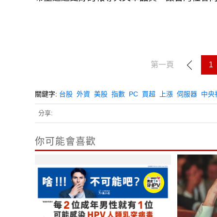
第一頁
1
關鍵字:
台股
外資
美股
指數
PC
買超
上漲
伺服器
中央
分享:
你可能會喜歡