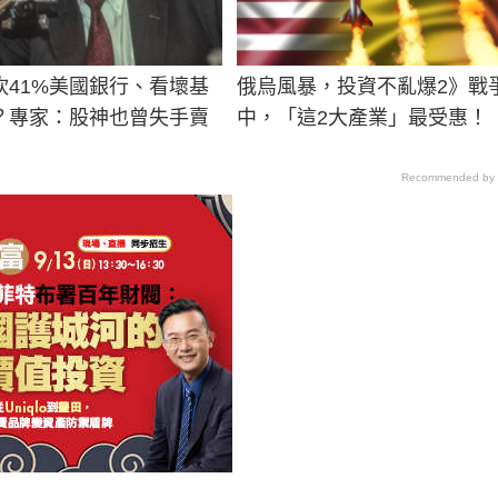
砍41%美國銀行、看壞基
俄烏風暴，投資不亂爆2》戰
？專家：股神也曾失手賣
中，「這2大產業」最受惠！
Recommended by