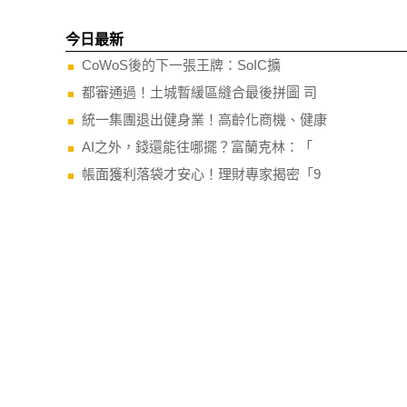
今日最新
CoWoS後的下一張王牌：SoIC擴
都審通過！土城暫緩區縫合最後拼圖 司
統一集團退出健身業！高齡化商機、健康
AI之外，錢還能往哪擺？富蘭克林：「
帳面獲利落袋才安心！理財專家揭密「9