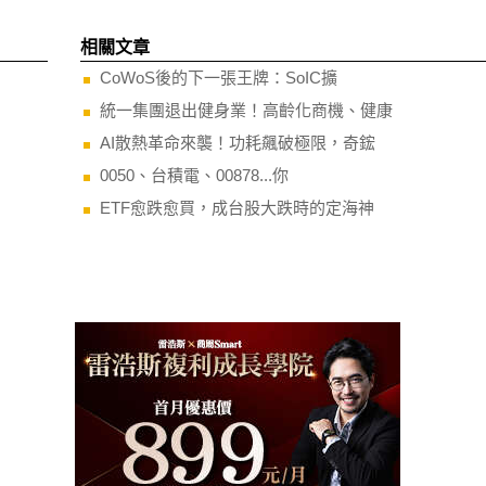
相關文章
CoWoS後的下一張王牌：SoIC擴
統一集團退出健身業！高齡化商機、健康
AI散熱革命來襲！功耗飆破極限，奇鋐
0050、台積電、00878...你
ETF愈跌愈買，成台股大跌時的定海神