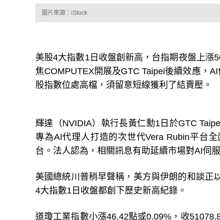
圖片來源：iStock
美股4大指數1日收盤創新高，台指期夜盤上漲50
焦COMPUTEX開展及GTC Taipei後續效
股指數位處高檔，須留意短線獲利了結賣壓。
輝達（NVIDIA）執行長黃仁勳1日於GTC Tai
專為AI代理人打造的次世代Vera Rubin
台。法人認為，相關訊息有助延續市場對AI伺服
美國總統川普稍早聲稱，美方與伊朗的和談正以
4大指數1日收盤都創下歷史新高紀錄。
道瓊工業指數小漲46.42點或0.09%，收51078.