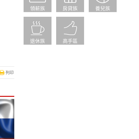
領薪族
房貸族
養兒族
退休族
高手區
列印