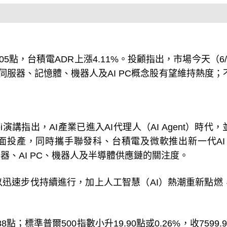
5點，台積電ADR上漲4.11%。投顧指出，市場今天
（6
應，AI伺服器、記憶體、機器人及AI PC概念股有望維持熱度
pei演講指出，AI產業已進入AI代理人（AI Agent）時代
平台全面投產，同時攜手聯發科、台積電及微軟推出新一代AI 
器、AI PC、機器人及半導體供應鏈的關注度。
迅速步伐持續進行，加上人工智慧（AI）熱潮重新點燃
88點；標準普爾500指數小升19.90點或0.26%，收7599.