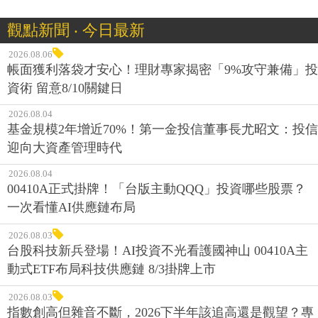
觀點新聞 ‧ 今日最新
2026.08.06
帳面獲利落袋才安心！理財專家揭密「9%攻守兼備」投
資術 留意8/10關鍵日
2026.08.04
基金規模2年增近70%！第一金投信董事長尤昭文：投信
迎向大資產管理時代
2026.08.04
00410A正式掛牌！「台版主動QQQ」投資哪些股票？
一次看懂AI供應鏈布局
2026.08.03
台股科技新兵登場！AI投資不光看護國神山 00410A主
動式ETF布局科技供應鏈 8/3掛牌上市
2026.08.03
指數創高但雜音不斷，2026下半年該追高還是觀望？專