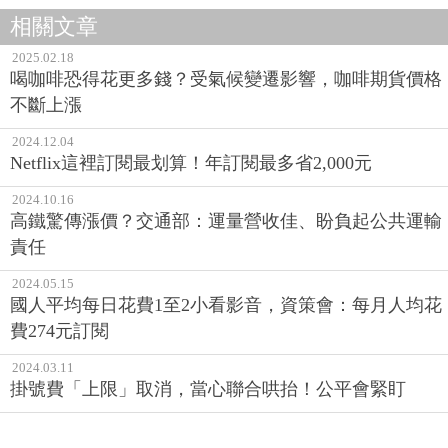
相關文章
2025.02.18
喝咖啡恐得花更多錢？受氣候變遷影響，咖啡期貨價格
不斷上漲
2024.12.04
Netflix這裡訂閱最划算！年訂閱最多省2,000元
2024.10.16
高鐵驚傳漲價？交通部：運量營收佳、盼負起公共運輸
責任
2024.05.15
國人平均每日花費1至2小看影音，資策會：每月人均花
費274元訂閱
2024.03.11
掛號費「上限」取消，當心聯合哄抬！公平會緊盯