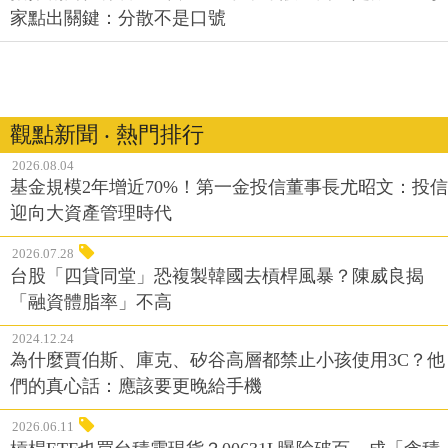
家點出關鍵：分散不是口號
觀點新聞 ‧ 熱門排行
2026.08.04
基金規模2年增近70%！第一金投信董事長尤昭文：投信
迎向大資產管理時代
2026.07.28
台股「四貸同堂」恐複製韓國去槓桿風暴？陳威良揭
「融資體脂率」不高
2024.12.24
為什麼賈伯斯、庫克、矽谷高層都禁止小孩使用3C？他
們的真心話：應該要更晚給手機
2026.06.11