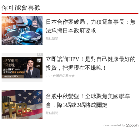
你可能會喜歡
日本合作案破局，力積電董事長：無
法承擔日本政府要求
觀點新聞
PR
立即諮詢HPV！是對自己健康最好的
投資，把握現在不嫌晚！
PR・台灣癌症基金會
台股中秋變盤！全球聚焦美國聯準
會，降1碼或2碼將成關鍵
觀點新聞
Recommended by