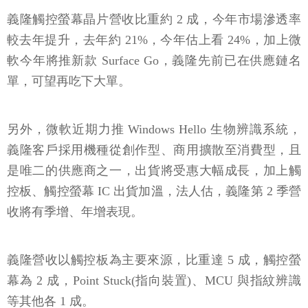
義隆觸控螢幕晶片營收比重約 2 成，今年市場滲透率
較去年提升，去年約 21%，今年估上看 24%，加上微
軟今年將推新款 Surface Go，義隆先前已在供應鏈名
單，可望再吃下大單。
另外，微軟近期力推 Windows Hello 生物辨識系統，
義隆客戶採用機種從創作型、商用擴散至消費型，且
是唯二的供應商之一，出貨將受惠大幅成長，加上觸
控板、觸控螢幕 IC 出貨加溫，法人估，義隆第 2 季營
收將有季增、年增表現。
義隆營收以觸控板為主要來源，比重達 5 成，觸控螢
幕為 2 成，Point Stuck(指向裝置)、MCU 與指紋辨識
等其他各 1 成。