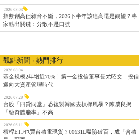
2026.08.03
指數創高但雜音不斷，2026下半年該追高還是觀望？專
家點出關鍵：分散不是口號
觀點新聞 ‧ 熱門排行
2026.08.04
基金規模2年增近70%！第一金投信董事長尤昭文：投信
迎向大資產管理時代
2026.07.28
台股「四貸同堂」恐複製韓國去槓桿風暴？陳威良揭
「融資體脂率」不高
2026.06.11
槓桿ETF也買台積電現貨？00631L曝險破百，成「含積