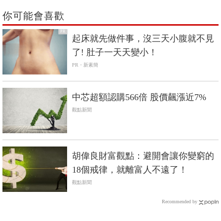
你可能會喜歡
PR
起床就先做件事，沒三天小腹就不見
了! 肚子一天天變小！
PR・新素簡
中芯超額認購566倍 股價飆漲近7%
觀點新聞
胡偉良財富觀點：避開會讓你變窮的
18個戒律，就離富人不遠了！
觀點新聞
Recommended by