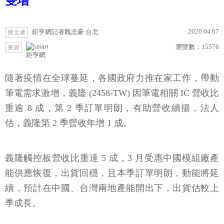
雙增
2020.04.07
鉅亨網記者魏志豪 台北
撰文者
瀏覽數：
15576
來源
鉅亨網
隨著疫情在全球蔓延，各國政府力推在家工作，帶動
筆電需求激增，義隆 (2458-TW) 因筆電相關 IC 營收比
重逾 8 成，第 2 季訂單明朗，有助營收續揚，法人
估，義隆第 2 季營收年增 1 成。
義隆觸控板營收比重達 5 成，3 月受惠中國模組廠產
能供應恢復，出貨回穩，且本季訂單明朗，動能將延
續，預計在中國、台灣兩地產能開出下，出貨估較上
季成長。