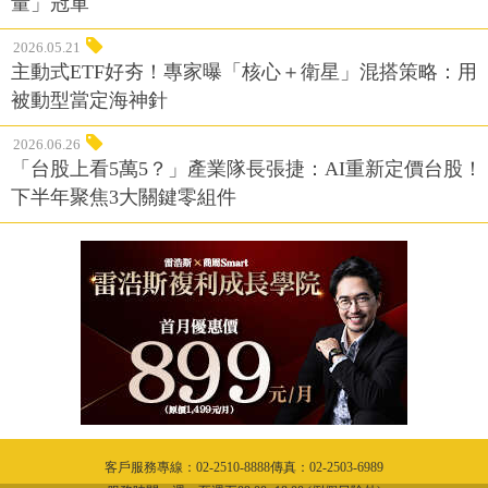
量」冠軍
2026.05.21
主動式ETF好夯！專家曝「核心＋衛星」混搭策略：用
被動型當定海神針
2026.06.26
「台股上看5萬5？」產業隊長張捷：AI重新定價台股！
下半年聚焦3大關鍵零組件
客戶服務專線：02-2510-8888傳真：02-2503-6989