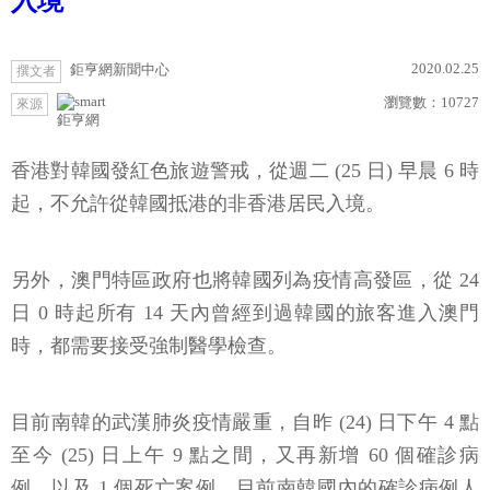
入境
2020.02.25
鉅亨網新聞中心
撰文者
瀏覽數：
10727
來源
鉅亨網
香港對韓國發紅色旅遊警戒，從週二 (25 日) 早晨 6 時
起，不允許從韓國抵港的非香港居民入境。
另外，澳門特區政府也將韓國列為疫情高發區，從 24
日 0 時起所有 14 天內曾經到過韓國的旅客進入澳門
時，都需要接受強制醫學檢查。
目前南韓的武漢肺炎疫情嚴重，自昨 (24) 日下午 4 點
至今 (25) 日上午 9 點之間，又再新增 60 個確診病
例，以及 1 個死亡案例。目前南韓國內的確診病例人