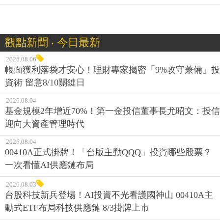
觀點新聞 ‧ 今日最新
2026.08.06
帳面獲利落袋才安心！理財專家揭密「9%攻守兼備」投
資術 留意8/10關鍵日
2026.08.04
基金規模2年增近70%！第一金投信董事長尤昭文：投信
迎向大資產管理時代
2026.08.04
00410A正式掛牌！「台版主動QQQ」投資哪些股票？
一次看懂AI供應鏈布局
2026.08.03
台股科技新兵登場！AI投資不光看護國神山 00410A主
動式ETF布局科技供應鏈 8/3掛牌上市