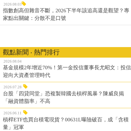
2026.08.03
指數創高但雜音不斷，2026下半年該追高還是觀望？專
家點出關鍵：分散不是口號
觀點新聞 ‧ 熱門排行
2026.08.04
基金規模2年增近70%！第一金投信董事長尤昭文：投信
迎向大資產管理時代
2026.07.28
台股「四貸同堂」恐複製韓國去槓桿風暴？陳威良揭
「融資體脂率」不高
2026.06.11
槓桿ETF也買台積電現貨？00631L曝險破百，成「含積
量」冠軍