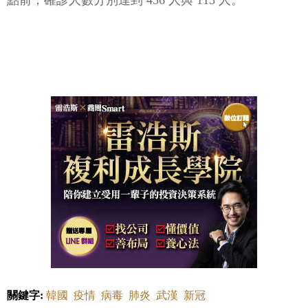
點前，確診人數分別達到 456 人與 113 人。
關鍵字:
韓國
疫情
病毒
肺炎
武漢
新冠