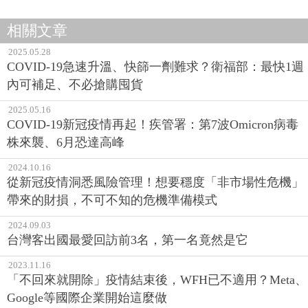
相關文章
2025.05.28
COVID-19急速升溫、快篩一劑難求？衛福部：最快1週
內可補足、不必搶購囤貨
2025.05.16
COVID-19新冠疫情再起！疾管署：第7波Omicron病毒
株來襲、6月恐達高峰
2024.10.16
從新冠疫情洞悉風險管理！想要穩度「非市場性危機」
帶來的財損，不可不知的危機準備模式
2024.09.03
台灣客出國最愛回訪前3名，第一名竟然是它
2023.11.16
「不回來就開除」疫情結束後，WFH已不適用？Meta、
Google等國際企業開始這麼做