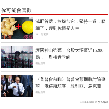
你可能會喜歡
PR
減肥首選，檸檬加它，堅持一週，腰
細了，瘦到你懷疑人生
PR・新素簡
護國神山強彈！台股大漲逼近15200
點，一舉接近季線
觀點新聞
〈普普會前瞻〉普普會預期將討論事
項：俄羅斯駭客、敘利亞、烏克蘭
觀點新聞
Recommended by