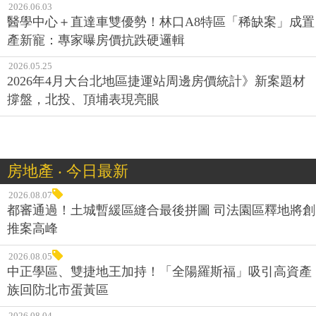
2026.06.03
醫學中心＋直達車雙優勢！林口A8特區「稀缺案」成置
產新寵：專家曝房價抗跌硬邏輯
2026.05.25
2026年4月大台北地區捷運站周邊房價統計》新案題材
撐盤，北投、頂埔表現亮眼
房地產 ‧ 今日最新
2026.08.07
都審通過！土城暫緩區縫合最後拼圖 司法園區釋地將創
推案高峰
2026.08.05
中正學區、雙捷地王加持！「全陽羅斯福」吸引高資產
族回防北市蛋黃區
2026.08.04