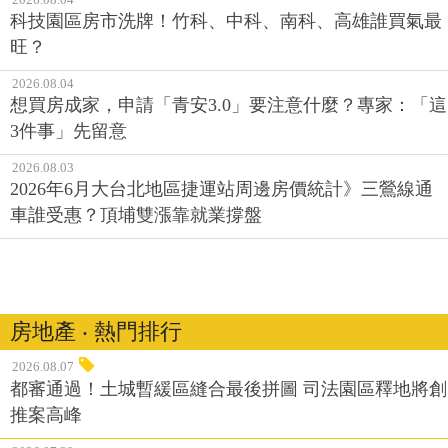
科技園區房市洗牌！竹科、中科、南科、高雄誰買氣最
旺？
2026.08.04
想買房成家，申請「青安3.0」要注意什麼？專家：「這
3件事」先留意
2026.08.03
2026年6月大台北地區捷運站周邊房價統計》三鶯線通
車誰受惠？頂埔雙漲靠就業撐盤
房地產 ‧ 熱門排行
2026.08.07
都審通過！土城暫緩區縫合最後拼圖 司法園區釋地將創
推案高峰