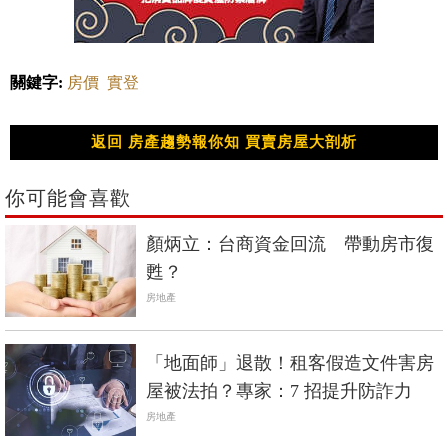
關鍵字:
房價
實登
返回 房產趨勢報你知 買賣房屋大剖析
你可能會喜歡
顏炳立：台商資金回流 帶動房市復
甦？
房地產
「地面師」退散！租客假造文件害房
屋被法拍？專家：7 招提升防詐力
房地產