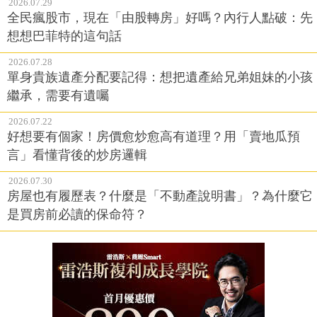
2026.07.29
全民瘋股市，現在「由股轉房」好嗎？內行人點破：先
想想巴菲特的這句話
2026.07.28
單身貴族遺產分配要記得：想把遺產給兄弟姐妹的小孩
繼承，需要有遺囑
2026.07.22
好想要有個家！房價愈炒愈高有道理？用「賣地瓜預
言」看懂背後的炒房邏輯
2026.07.30
房屋也有履歷表？什麼是「不動產說明書」？為什麼它
是買房前必讀的保命符？