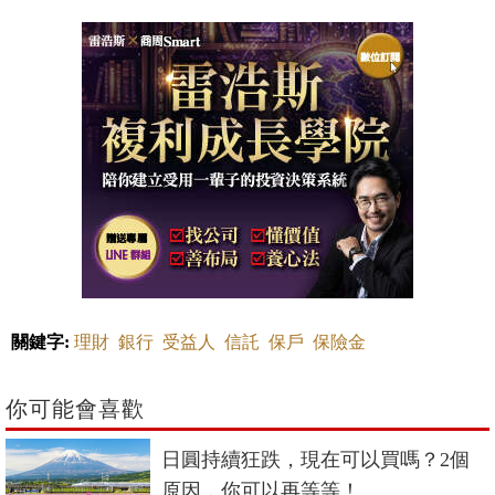
關鍵字:
理財
銀行
受益人
信託
保戶
保險金
你可能會喜歡
日圓持續狂跌，現在可以買嗎？2個
原因，你可以再等等！