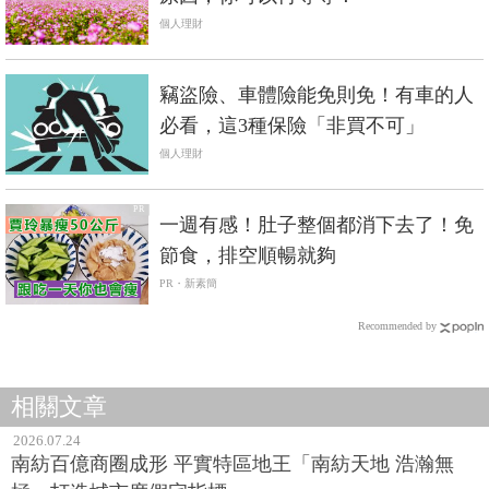
個人理財
竊盜險、車體險能免則免！有車的人
必看，這3種保險「非買不可」
個人理財
PR
一週有感！肚子整個都消下去了！免
節食，排空順暢就夠
PR・新素簡
Recommended by
相關文章
2026.07.24
南紡百億商圈成形 平實特區地王「南紡天地 浩瀚無