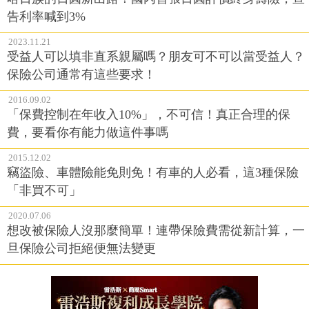
告利率喊到3%
2023.11.21
受益人可以填非直系親屬嗎？朋友可不可以當受益人？
保險公司通常有這些要求！
2016.09.02
「保費控制在年收入10%」，不可信！真正合理的保
費，要看你有能力做這件事嗎
2015.12.02
竊盜險、車體險能免則免！有車的人必看，這3種保險
「非買不可」
2020.07.06
想改被保險人沒那麼簡單！連帶保險費需從新計算，一
旦保險公司拒絕便無法變更