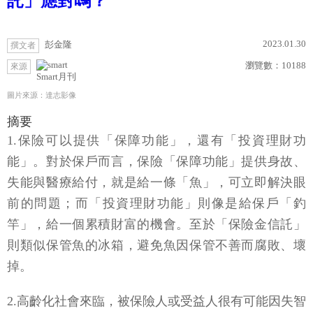
託」應對嗎？
2023.01.30
彭金隆
撰文者
瀏覽數：
10188
來源
Smart月刊
圖片來源：達志影像
摘要
1.保險可以提供「保障功能」，還有「投資理財功
能」。對於保戶而言，保險「保障功能」提供身故、
失能與醫療給付，就是給一條「魚」，可立即解決眼
前的問題；而「投資理財功能」則像是給保戶「釣
竿」，給一個累積財富的機會。至於「保險金信託」
則類似保管魚的冰箱，避免魚因保管不善而腐敗、壞
掉。
2.高齡化社會來臨，被保險人或受益人很有可能因失智