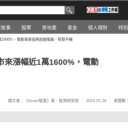
富故事
股票
房地產
基金
個人理財
特別
1600%，電動車產值將超越電腦、智慧手機
來漲幅近1萬1600%，電動
撰文者：《Smart智富》真．投資研究室
2023.01.26
瀏覽數：