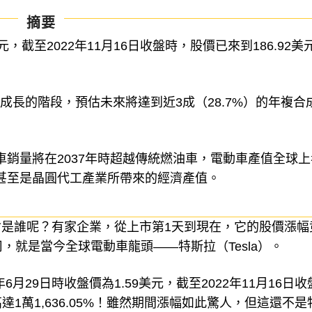
摘要
美元，截至2022年11月16日收盤時，股價已來到186.92美
速成長的階段，預估未來將達到近3成（28.7%）的年複合
動車銷量將在2037年時超越傳統燃油車，電動車產值全球上
，甚至是晶圓代工產業所帶來的經濟產值。
是誰呢？有家企業，從上市第1天到現在，它的股價漲幅
，就是當今全球電動車龍頭——特斯拉（Tesla）。
月29日時收盤價為1.59美元，截至2022年11月16日收
達1萬1,636.05%！雖然期間漲幅如此驚人，但這還不是