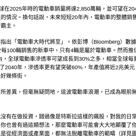
，全球在2025年時的電動車銷量將達2,850萬輛，並可望在20
的情況。換句話說，未來短短20年內，電動車的整體銷
新霸主。
出「電動車大時代將至」。依彭博（Bloomberg）數
當於每100輛銷售的新車中，只有4輛是屬於電動車。然而推
間內，全球電動車滲透率可望成長到30%之多，相當全球每
了2040年，滲透率更有望突破60%，年產值將近2兆美元
過好幾條街。
有所差異，但毫無疑問地，這波電動車浪潮，已成為眼前
我沒有在做投資，錯過像是特斯拉這樣的飆股，對我的日
果你也曾有過這類想法，那麼電動車可能會大大地顛覆了
還是從經濟面或產業面，都無法脫離電動車的範疇（詳見