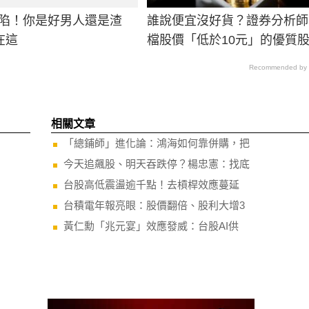
淪陷！你是好男人還是渣
誰說便宜沒好貨？證券分析師
在這
檔股價「低於10元」的優質
Recommended by
相關文章
「總鋪師」進化論：鴻海如何靠併購，把
今天追飆股、明天吞跌停？楊忠憲：找底
台股高低震盪逾千點！去槓桿效應蔓延
台積電年報亮眼：股價翻倍、股利大增3
黃仁勳「兆元宴」效應發威：台股AI供