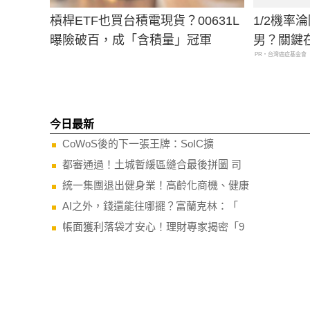
槓桿ETF也買台積電現貨？00631L
1/2機率
曝險破百，成「含積量」冠軍
男？關鍵
PR・台灣癌症基金會
今日最新
CoWoS後的下一張王牌：SoIC擴
都審通過！土城暫緩區縫合最後拼圖 司
統一集團退出健身業！高齡化商機、健康
AI之外，錢還能往哪擺？富蘭克林：「
帳面獲利落袋才安心！理財專家揭密「9