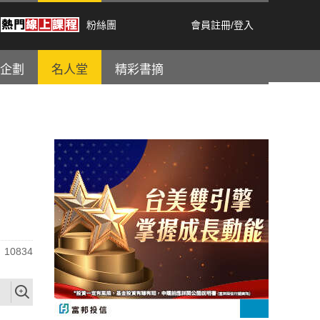
粉絲團
會員註冊
/
登入
企劃
名人堂
精彩書摘
10834