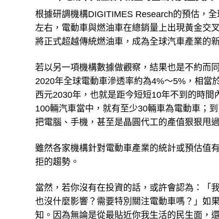
根據研調機構DIGITIMES Research的預估
左右，電動車與燃油車在總銷量上出現黃金交叉
將正式超越傳統燃油車，成為全球汽車產業的
若以另一項機構數據做觀察，結果也是不約而同指
2020年全球電動車滲透率約為4%～5%，相
西元2030年，也就是距今短短10年不到的時
100輛汽車當中，就有至少30輛車為電動車；到
把電腦、手機，甚至是晶圓代工的產值狠狠甩
雖然各家機構針對電動車產業的統計或預估值
拒的趨勢。
當然，若你沒有在投資的話，或許會認為：「
也沒什麼影響？需要特別關注電動車嗎？」如
知。因為無論是從最貼近你我生活的民生面，