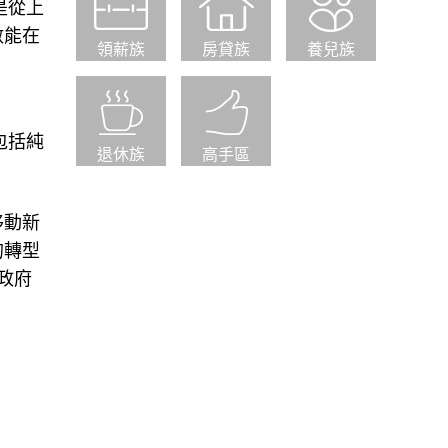
是從上
數能在
領薪族
房貸族
養兒族
包括純
退休族
高手區
移動新
的轉型
政府