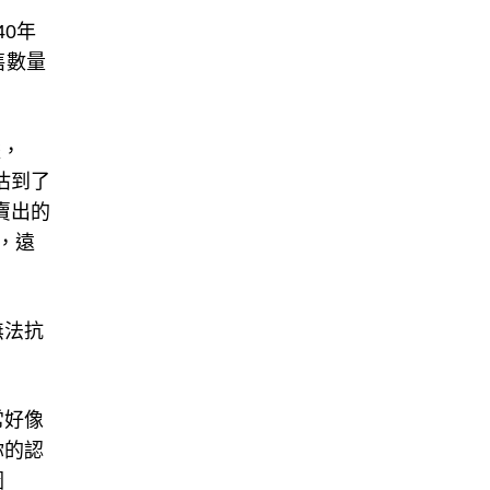
40年
售數量
據，
估到了
賣出的
，遠
無法抗
常好像
你的認
圖