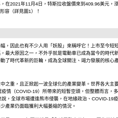
2021年11月4日，特斯拉收盤價來到409.96美元，
足以形容（詳見圖1）！
幅，因此也有不少人用「妖股」來稱呼它！上市至今短短
幅，最大原因之一，不外乎就是電動車已成為當今的時代
轉動了時代革新的巨輪，成為全球關注、竭力發展的核心
重中之重，且正掀起一波全球化的產業變革。世界各大主
疫情（COVID-19）所帶來的短暫空頭，但整體而言，
說，全球市場遭逢熊市侵襲，在地緣政治、COVID-19
不少產業仍面臨獲利大幅萎縮的情況。