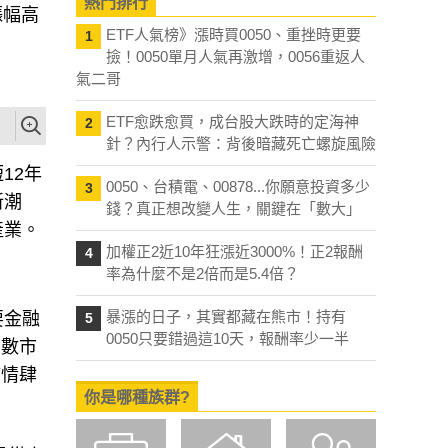
熱門排行
漲幅高
ETF人氣榜》漲時買0050、重挫時更要
1
撿！0050單月人氣再激增，0056重返人
氣二哥
ETF愈跌愈買，成台股大跌時的定海神
2
針？內行人示警：背後暗藏死亡螺旋風險
12年
0050、台積電、00878...你願意投資多少
3
新潮
錢？真正想改變人生，關鍵在「數大」
產業。
加權正2近10年狂漲近3000%！正2報酬
4
率為什麼不是2倍而是5.4倍？
暴漲的日子，其實都藏在熊市！持有
要金融
5
0050只要錯過這10天，報酬率少一半
多數市
疫情肆
你是哪種族群?