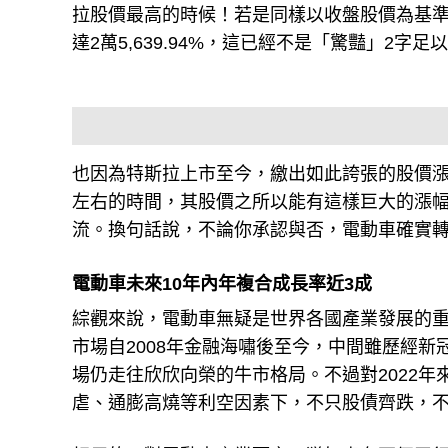
拉股價最高的時候！若是同樣以收盤股價為基準，在
達2萬5,639.94%，這已經不是「驚豔」2字
也因為特斯拉上市至今，繳出如此誇張的股價漲
左右的時間，其股價之所以能有這樣巨大的漲
流。換句話說，不論你承認與否，電動車確實
電動車未來10年內年複合成長率近3成
綜觀來說，電動車無疑是世界各國產業發展的
市場自2008年金融海嘯後至今，中間雖歷經新冠
場仍走往欣欣向榮的牛市格局。不過對2022年來
虐、通膨高燒等利空因素下，不只股債齊跌，