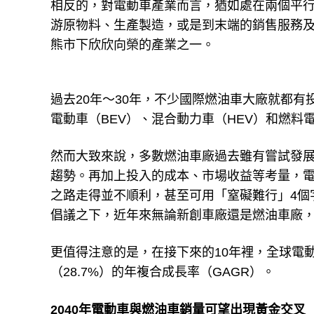
相反的，對電動車產業而言，猶如處在兩個平行
游原物料、生產製造，或是到末端的銷售服務
熊市下欣欣向榮的產業之一。
過去20年～30年，不少國際燃油車大廠就都
電動車（BEV）、混合動力車（HEV）和燃料
然而大致來說，多數燃油車廠過去雖有嘗試發
趨勢。再加上投入的成本、市場收益等考量，
之路走得並不順利，甚至可用「窒礙難行」4個
倡議之下，近年來無論新創車廠還是燃油車廠
更值得注意的是，在接下來的10年裡，全球電
（28.7%）的年複合成長率（GAGR）。
2040年電動車與燃油車銷量可望出現黃金交叉