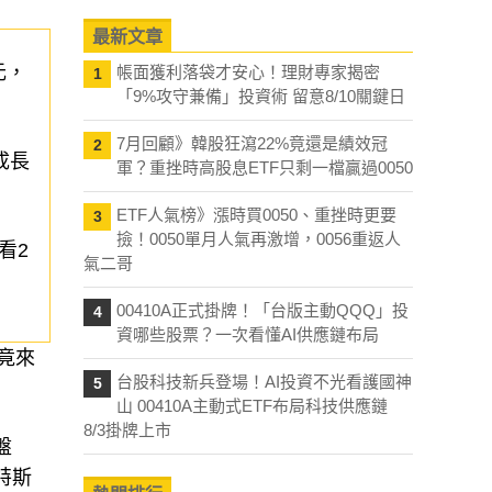
最新文章
元，
帳面獲利落袋才安心！理財專家揭密
1
「9%攻守兼備」投資術 留意8/10關鍵日
7月回顧》韓股狂瀉22%竟還是績效冠
2
成長
軍？重挫時高股息ETF只剩一檔贏過0050
ETF人氣榜》漲時買0050、重挫時更要
3
撿！0050單月人氣再激增，0056重返人
看2
氣二哥
00410A正式掛牌！「台版主動QQQ」投
4
資哪些股票？一次看懂AI供應鏈布局
竟來
台股科技新兵登場！AI投資不光看護國神
5
山 00410A主動式ETF布局科技供應鏈
8/3掛牌上市
盤
特斯