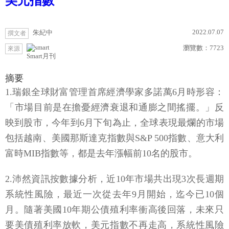
美元指數
2022.07.07
朱紀中
撰文者
瀏覽數：
7723
來源
Smart月刊
摘要
1.瑞銀全球財富管理首席經濟學家多諾萬6月時形容：
「市場目前是在擔憂經濟衰退和通膨之間搖擺。」反
映到股市，今年到6月下旬為止，全球表現最爛的市場
包括越南、美國那斯達克指數與S&P 500指數、意大利
富時MIB指數等，都是去年漲幅前10名的股市。
2.沛然資訊按數據分析，近10年市場共出現3次長週期
系統性風險，最近一次從去年9月開始，迄今已10個
月。隨著美國10年期公債殖利率衝高後回落，未來只
要美債殖利率放軟，美元指數不再走高，系統性風險