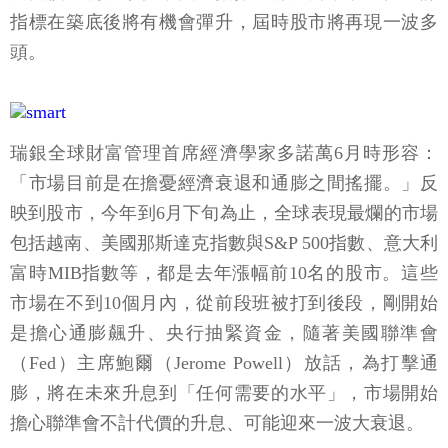
指標在築底後將有機會彈升，屆時股市將再現一波多
頭。
瑞銀全球財富管理首席經濟學家多諾萬6月時形容：
「市場目前是在擔憂經濟衰退和通膨之間搖擺。」反
映到股市，今年到6月下旬為止，全球表現最爛的市場
包括越南、美國那斯達克指數與S&P 500指數、意大利
富時MIB指數等，都是去年漲幅前10名的股市。這些
市場在不到10個月內，從前段班被打到後段，剛開始
是擔心通膨飆升、央行抽緊資金，隨著美國聯準會
（Fed）主席鮑爾（Jerome Powell）放話，為打擊通
膨，將在未來升息到「任何需要的水平」，市場開始
擔心聯準會不計代價的升息、可能迎來一波大衰退。