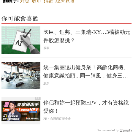
關鍵字:
升息
股市
指數
經濟衰退
你可能會喜歡
國巨、鈺邦、三集瑞-KY…3檔被動元
件股怎麼挑？
股票
統一集團退出健身業！高齡化商機、
健康意識抬頭...同一陣風，健身三巨
頭命運大不同？
股票
PR
伴侶和妳一起預防HPV，才有資格說
愛妳！
PR・台灣癌症基金會
Recommended by