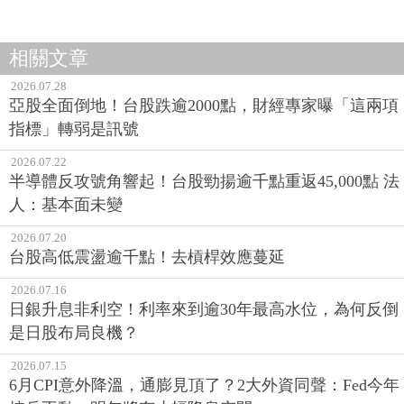
相關文章
2026.07.28
亞股全面倒地！台股跌逾2000點，財經專家曝「這兩項
指標」轉弱是訊號
2026.07.22
半導體反攻號角響起！台股勁揚逾千點重返45,000點 法
人：基本面未變
2026.07.20
台股高低震盪逾千點！去槓桿效應蔓延
2026.07.16
日銀升息非利空！利率來到逾30年最高水位，為何反倒
是日股布局良機？
2026.07.15
6月CPI意外降溫，通膨見頂了？2大外資同聲：Fed今年