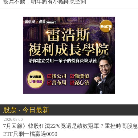
按兵不動，明年將有小幅降息空間
股票 ‧ 今日最新
2026.08.06
7月回顧》韓股狂瀉22%竟還是績效冠軍？重挫時高股息
ETF只剩一檔贏過0050