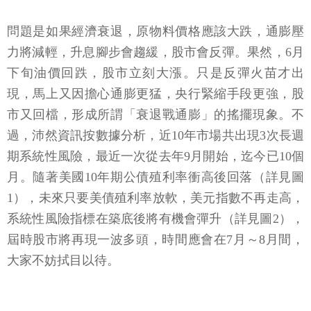
問題是如果經濟衰退，原物料價格應該大跌，通膨壓
力將減輕，升息腳步會趨緩，股市會反彈。果然，6月
下旬油價回跌，股市立刻大漲。只是反彈火苗才出
現，馬上又因擔心通膨更猛，央行緊縮手段更強，股
市又回檔，形成所謂「衰退戰通膨」的搖擺現象。不
過，沛然資訊按數據分析，近10年市場共出現3次長週
期系統性風險，最近一次從去年9月開始，迄今已10個
月。隨著美國10年期公債殖利率衝高後回落（詳見圖
1），未來只要美債殖利率放軟，美元指數不再走高，
系統性風險指標在築底後將有機會彈升（詳見圖2），
屆時股市將再現一波多頭，時間應會在7月～8月間，
大家不妨拭目以待。