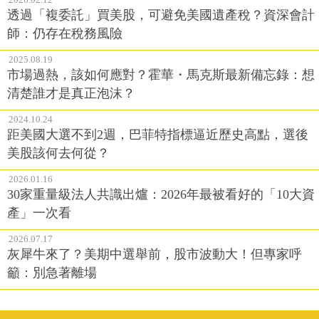
透過「複委託」買美股，可避免美國遺產稅？資深會計
師：仍存在稅務風險
2025.08.19
市場過熱，該如何應對？霍華・馬克斯最新備忘錄：想
清楚誰才是真正泡沫？
2024.10.24
距美國大選不到2週，巴菲特指標逼近歷史高點，選後
美股該何去何從？
2026.01.16
30家重量級法人共識出爐：2026年最被看好的「10大資
產」一次看
2026.07.17
灰犀牛來了？美期中選舉前，股市波動大！但專家呼
籲：別急著離場