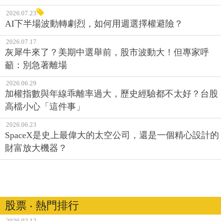
2026.07.23
AI下半場波動轉劇烈，如何用週選擇權避險？
2026.07.17
灰犀牛來了？美期中選舉前，股市波動大！但專家呼
籲：別急著離場
2026.06.29
加權指數與年線乖離率過大，歷史經驗都不太好？台股
高檔小心「這件事」
2026.06.23
SpaceX是史上最偉大的太空公司，還是一個精心設計的
財富放大機器？
股票 ‧ 熱門排行
2026.02.12