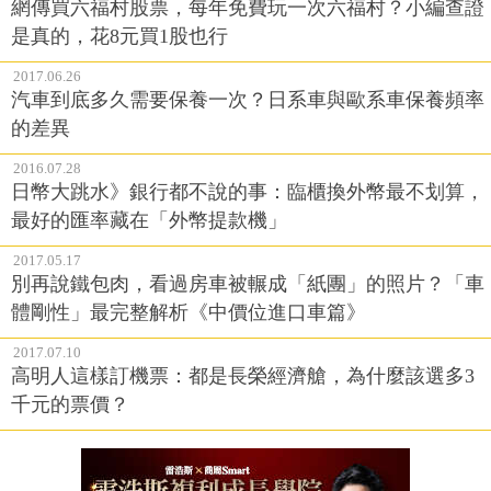
網傳買六福村股票，每年免費玩一次六福村？小編查證
是真的，花8元買1股也行
2017.06.26
汽車到底多久需要保養一次？日系車與歐系車保養頻率
的差異
2016.07.28
日幣大跳水》銀行都不說的事：臨櫃換外幣最不划算，
最好的匯率藏在「外幣提款機」
2017.05.17
別再說鐵包肉，看過房車被輾成「紙團」的照片？「車
體剛性」最完整解析《中價位進口車篇》
2017.07.10
高明人這樣訂機票：都是長榮經濟艙，為什麼該選多3
千元的票價？