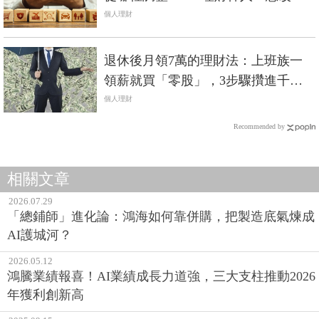
財務狀況，先檢視生活開銷的4大區
個人理財
塊
退休後月領7萬的理財法：上班族一
領薪就買「零股」，3步驟攢進千萬
資產
個人理財
Recommended by
相關文章
2026.07.29
「總鋪師」進化論：鴻海如何靠併購，把製造底氣煉成
AI護城河？
2026.05.12
鴻騰業績報喜！AI業績成長力道強，三大支柱推動2026
年獲利創新高