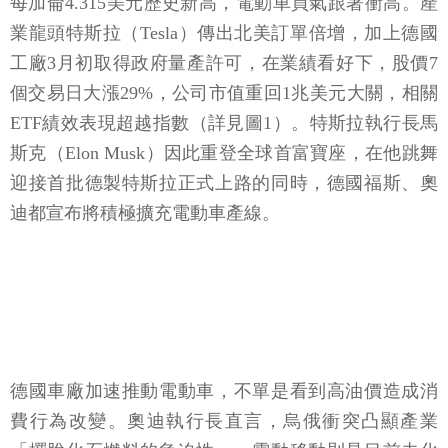
每加侖4.315美元歷史新高，電動車買氣跟著衝高。產
業龍頭特斯拉（Tesla）傳出北美訂單倍增，加上德國
工廠3月初取得政府量產許可，在業績看好下，股價7
個交易日大漲29%，公司市值重回1兆美元大關，相關
ETF績效表現超越指數（詳見圖1）。特斯拉執行長馬
斯克（Elon Musk）因此重登全球首富寶座，在他跳舞
迎接首批德製特斯拉正式上路的同時，德國福斯、奧
迪都宣布將積極擴充電動車產線。
德國車廠加速推動電動車，不單是看到高油價造成消
費行為改變。奧迪執行長直言，烏俄衝突凸顯產業