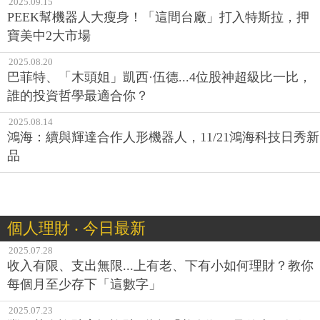
2025.09.15
PEEK幫機器人大瘦身！「這間台廠」打入特斯拉，押
寶美中2大市場
2025.08.20
巴菲特、「木頭姐」凱西·伍德...4位股神超級比一比，
誰的投資哲學最適合你？
2025.08.14
鴻海：續與輝達合作人形機器人，11/21鴻海科技日秀新
品
個人理財 ‧ 今日最新
2025.07.28
收入有限、支出無限...上有老、下有小如何理財？教你
每個月至少存下「這數字」
2025.07.23