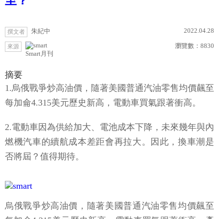
至？
2022.04.28
朱紀中
撰文者
瀏覽數：
8830
來源
Smart月刊
摘要
1.烏俄戰爭炒高油價，隨著美國普通汽油零售均價飆至
每加侖4.315美元歷史新高，電動車買氣跟著衝高。
2.電動車因為供給加大、電池成本下降，未來幾年與內
燃機汽車的續航成本差距會再拉大。因此，換車潮是
否將屆？值得期待。
烏俄戰爭炒高油價，隨著美國普通汽油零售均價飆至