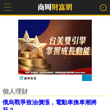
個人理財
俄烏戰爭致油價漲，電動車換車潮將