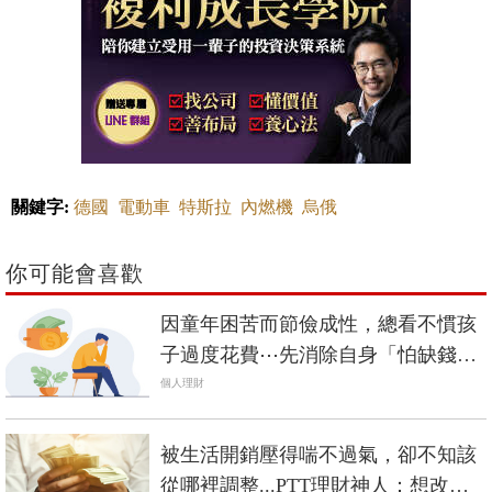
關鍵字:
德國
電動車
特斯拉
內燃機
烏俄
你可能會喜歡
因童年困苦而節儉成性，總看不慣孩
子過度花費⋯先消除自身「怕缺錢」
的恐懼，才能正確引導子女
個人理財
被生活開銷壓得喘不過氣，卻不知該
從哪裡調整...PTT理財神人：想改善