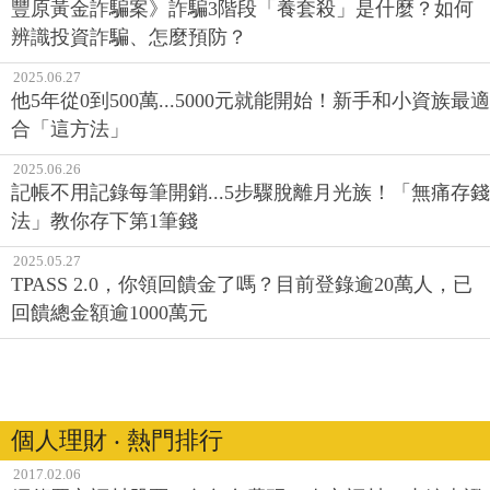
豐原黃金詐騙案》詐騙3階段「養套殺」是什麼？如何
辨識投資詐騙、怎麼預防？
2025.06.27
他5年從0到500萬...5000元就能開始！新手和小資族最適
合「這方法」
2025.06.26
記帳不用記錄每筆開銷...5步驟脫離月光族！「無痛存錢
法」教你存下第1筆錢
2025.05.27
TPASS 2.0，你領回饋金了嗎？目前登錄逾20萬人，已
回饋總金額逾1000萬元
個人理財 ‧ 熱門排行
2017.02.06