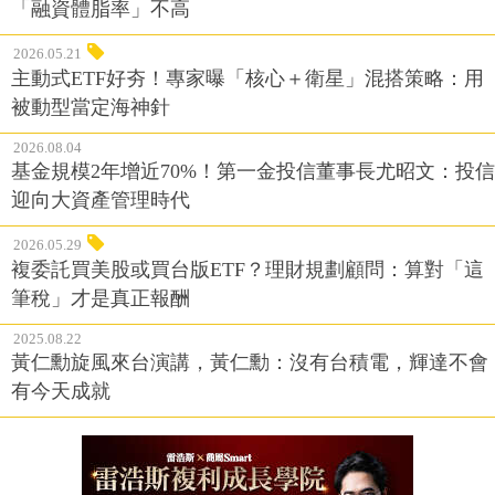
「融資體脂率」不高
2026.05.21
主動式ETF好夯！專家曝「核心＋衛星」混搭策略：用
被動型當定海神針
2026.08.04
基金規模2年增近70%！第一金投信董事長尤昭文：投信
迎向大資產管理時代
2026.05.29
複委託買美股或買台版ETF？理財規劃顧問：算對「這
筆稅」才是真正報酬
2025.08.22
黃仁勳旋風來台演講，黃仁勳：沒有台積電，輝達不會
有今天成就