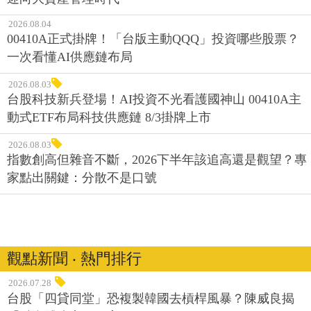
2026.08.04
00410A正式掛牌！「台版主動QQQ」投資哪些股票？
一次看懂AI供應鏈布局
2026.08.03
台股科技新兵登場！AI投資不光看護國神山 00410A主
動式ETF布局科技供應鏈 8/3掛牌上市
2026.08.03
指數創高但雜音不斷，2026下半年該追高還是觀望？專
家點出關鍵：分散不是口號
觀點新聞 ‧ 熱門排行
2026.07.28
台股「四貸同堂」恐複製韓國去槓桿風暴？陳威良揭