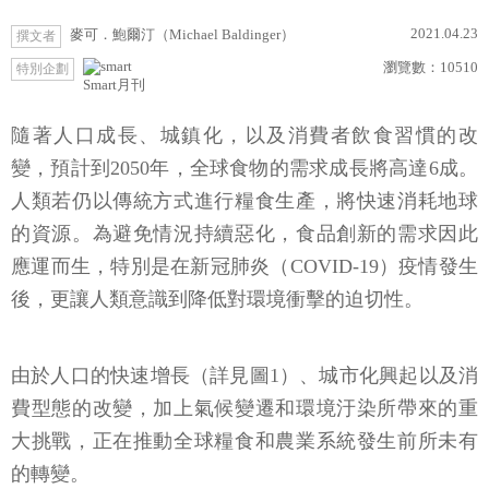
2021.04.23
麥可．鮑爾汀（Michael Baldinger）
撰文者
瀏覽數：
10510
特別企劃
Smart月刊
隨著人口成長、城鎮化，以及消費者飲食習慣的改
變，預計到2050年，全球食物的需求成長將高達6成。
人類若仍以傳統方式進行糧食生產，將快速消耗地球
的資源。為避免情況持續惡化，食品創新的需求因此
應運而生，特別是在新冠肺炎（COVID-19）疫情發生
後，更讓人類意識到降低對環境衝擊的迫切性。
由於人口的快速增長（詳見圖1）、城市化興起以及消
費型態的改變，加上氣候變遷和環境汙染所帶來的重
大挑戰，正在推動全球糧食和農業系統發生前所未有
的轉變。