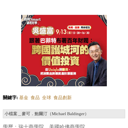
關鍵字:
基金
食品
全球
食品創新
小檔案＿麥可．鮑爾汀（Michael Baldinger）
學歷：瑞士商學院、美國哈佛商學院