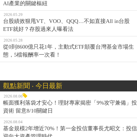
AI產業的關鍵樞紐
2026.05.29
台股績效狠甩VT、VOO、QQQ…不如直接All in台股
ETF就好？存股過來人曝看法
2026.05.28
從0到8600億只花1年，主動式ETF顛覆台灣基金市場生
態，5檔報酬率一次看！
觀點新聞 ‧ 今日最新
2026.08.06
帳面獲利落袋才安心！理財專家揭密「9%攻守兼備」投
資術 留意8/10關鍵日
2026.08.04
基金規模2年增近70%！第一金投信董事長尤昭文：投信
迎向大資產管理時代