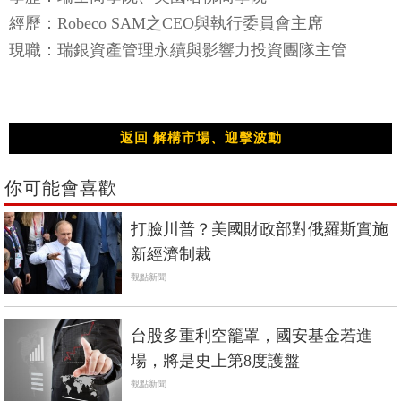
經歷：Robeco SAM之CEO與執行委員會主席
現職：瑞銀資產管理永續與影響力投資團隊主管
返回 解構市場、迎擊波動
你可能會喜歡
打臉川普？美國財政部對俄羅斯實施
新經濟制裁
觀點新聞
台股多重利空籠罩，國安基金若進
場，將是史上第8度護盤
觀點新聞