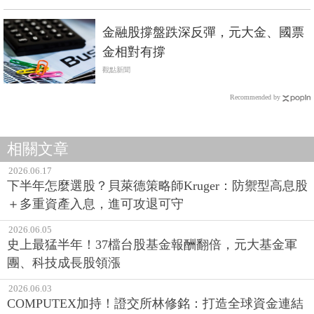
金融股撐盤跌深反彈，元大金、國票
金相對有撐
觀點新聞
Recommended by
相關文章
2026.06.17
下半年怎麼選股？貝萊德策略師Kruger：防禦型高息股
＋多重資產入息，進可攻退可守
2026.06.05
史上最猛半年！37檔台股基金報酬翻倍，元大基金軍
團、科技成長股領漲
2026.06.03
COMPUTEX加持！證交所林修銘：打造全球資金連結