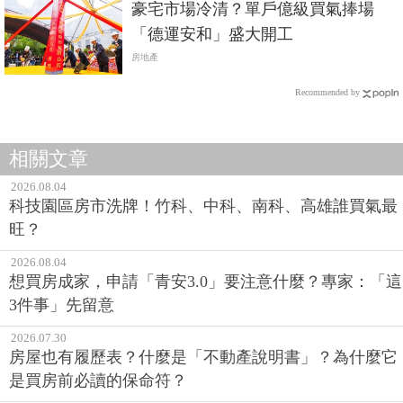
豪宅市場冷清？單戶億級買氣捧場
「德運安和」盛大開工
房地產
Recommended by
相關文章
2026.08.04
科技園區房市洗牌！竹科、中科、南科、高雄誰買氣最
旺？
2026.08.04
想買房成家，申請「青安3.0」要注意什麼？專家：「這
3件事」先留意
2026.07.30
房屋也有履歷表？什麼是「不動產說明書」？為什麼它
是買房前必讀的保命符？