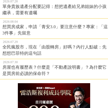
2026.07.28
單身貴族遺產分配要記得：想把遺產給兄弟姐妹的小孩
繼承，需要有遺囑
2026.08.04
想買房成家，申請「青安3.0」要注意什麼？專家：「這
3件事」先留意
2026.07.29
全民瘋股市，現在「由股轉房」好嗎？內行人點破：先
想想巴菲特的這句話
2026.07.30
房屋也有履歷表？什麼是「不動產說明書」？為什麼它
是買房前必讀的保命符？