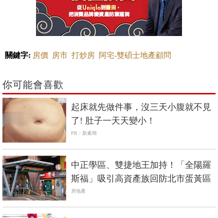
關鍵字:
房價
房市
打炒房
阿宅-雙碩士地產顧問
你可能會喜歡
PR
起床就先做件事，沒三天小腹就不見
了! 肚子一天天變小！
PR・新素簡
中正學區、雙捷地王加持！「全陽羅
斯福」吸引高資產族回防北市蛋黃區
房地產