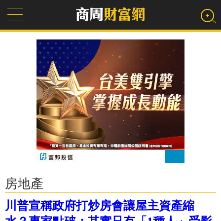
房地產
川普宣稱政府打炒房會讓屋主資產縮