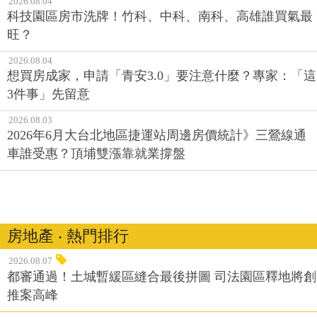
2026.08.04
科技園區房市洗牌！竹科、中科、南科、高雄誰買氣最
旺？
2026.08.04
想買房成家，申請「青安3.0」要注意什麼？專家：「這
3件事」先留意
2026.08.03
2026年6月大台北地區捷運站周邊房價統計》三鶯線通
車誰受惠？頂埔雙漲靠就業撐盤
房地產 ‧ 熱門排行
2026.08.07
都審通過！土城暫緩區縫合最後拼圖 司法園區釋地將創
推案高峰