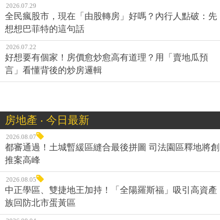
2026.07.29
全民瘋股市，現在「由股轉房」好嗎？內行人點破：先
想想巴菲特的這句話
2026.07.22
好想要有個家！房價愈炒愈高有道理？用「賣地瓜預
言」看懂背後的炒房邏輯
房地產 ‧ 今日最新
2026.08.07
都審通過！土城暫緩區縫合最後拼圖 司法園區釋地將創
推案高峰
2026.08.05
中正學區、雙捷地王加持！「全陽羅斯福」吸引高資產
族回防北市蛋黃區