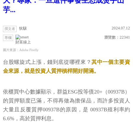
大？專家：一旦這件事發生恐成燙手山
芋...
2024.07.12
狄驤
撰文者
瀏覽數：
22341
專欄
財富線上
圖片來源：Adobe Firefly
台股螺旋式上漲，錢到底從哪裡來？
其中一個主要資
金來源，就是投資人質押槓桿開好開滿。
依櫃買中心數據顯示，群益ESG投等債20+（00937B）
的質押額度已滿，不得再做為擔保品，而許多投資人
大量且反覆質押00937B的原因，是 00937B殖利率約
6.6%，高於質押利息。