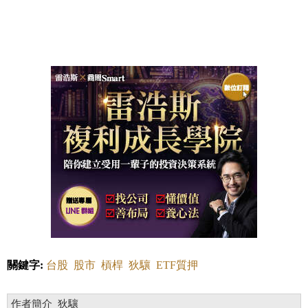
關鍵字:
台股
股市
槓桿
狄驤
ETF質押
作者簡介_狄驤