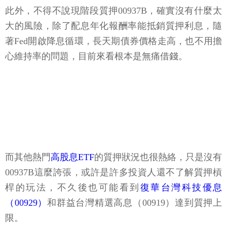
此外，不得不說現階段質押00937B，確實沒有什麼太
大的風險，除了配息年化報酬率能抵銷質押利息，隨
著Fed開啟降息循環，長天期債券價格走高，也不用擔
心維持率的問題，目前來看根本是無痛借錢。
而其他熱門
高股息ETF
的質押狀況也很熱絡，只是沒有
00937B這麼誇張，或許是許多投資人還不了解質押槓
桿的玩法，不久後也可能看到
復華台灣科技優息
（00929）
和群益台灣精選高息（00919）達到質押上
限。