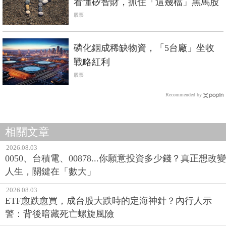
看懂矽智財，抓住「這幾檔」黑馬股
股票
磷化銦成稀缺物資，「5台廠」坐收
戰略紅利
股票
Recommended by
相關文章
2026.08.03
0050、台積電、00878...你願意投資多少錢？真正想改變
人生，關鍵在「數大」
2026.08.03
ETF愈跌愈買，成台股大跌時的定海神針？內行人示
警：背後暗藏死亡螺旋風險