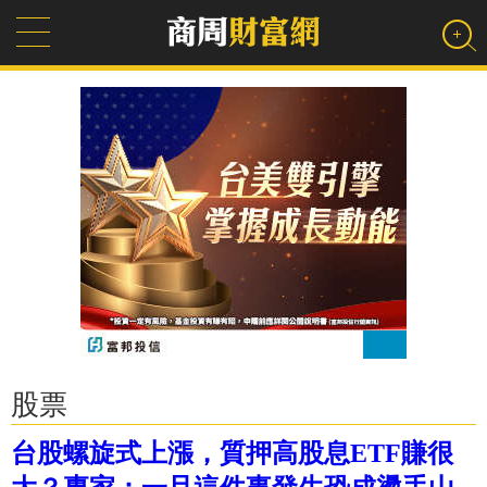
股票
台股螺旋式上漲，質押高股息ETF賺很