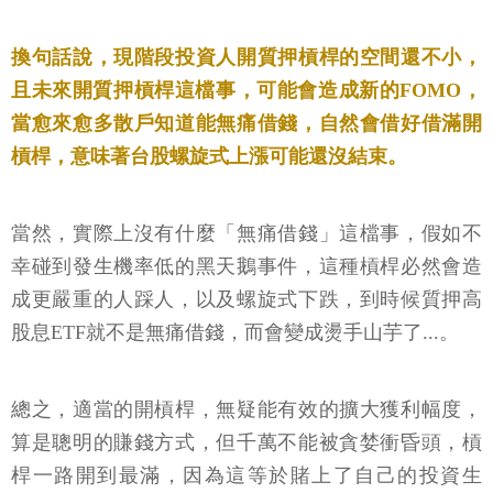
換句話說，現階段投資人開質押槓桿的空間還不小，
且未來開質押槓桿這檔事，可能會造成新的FOMO，
當愈來愈多散戶知道能無痛借錢，自然會借好借滿開
槓桿，意味著台股螺旋式上漲可能還沒結束。
當然，實際上沒有什麼「無痛借錢」這檔事，假如不
幸碰到發生機率低的黑天鵝事件，這種槓桿必然會造
成更嚴重的人踩人，以及螺旋式下跌，到時候質押高
股息ETF就不是無痛借錢，而會變成燙手山芋了...。
總之，適當的開槓桿，無疑能有效的擴大獲利幅度，
算是聰明的賺錢方式，但千萬不能被貪婪衝昏頭，槓
桿一路開到最滿，因為這等於賭上了自己的投資生