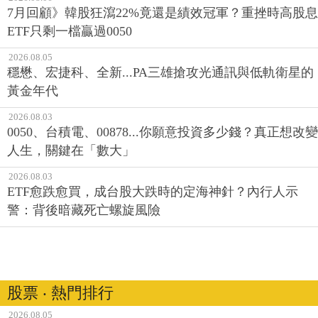
7月回顧》韓股狂瀉22%竟還是績效冠軍？重挫時高股息
ETF只剩一檔贏過0050
2026.08.05
穩懋、宏捷科、全新...PA三雄搶攻光通訊與低軌衛星的
黃金年代
2026.08.03
0050、台積電、00878...你願意投資多少錢？真正想改變
人生，關鍵在「數大」
2026.08.03
ETF愈跌愈買，成台股大跌時的定海神針？內行人示
警：背後暗藏死亡螺旋風險
股票 ‧ 熱門排行
2026.08.05