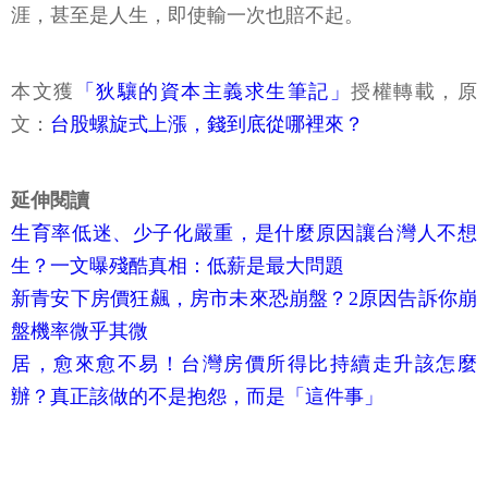
涯，甚至是人生，即使輸一次也賠不起。
本文獲
「狄驤的資本主義求生筆記」
授權轉載，原
文：
台股螺旋式上漲，錢到底從哪裡來？
延伸閱讀
生育率低迷、少子化嚴重，是什麼原因讓台灣人不想
生？一文曝殘酷真相：低薪是最大問題
新青安下房價狂飆，房市未來恐崩盤？2原因告訴你崩
盤機率微乎其微
居，愈來愈不易！台灣房價所得比持續走升該怎麼
辦？真正該做的不是抱怨，而是「這件事」