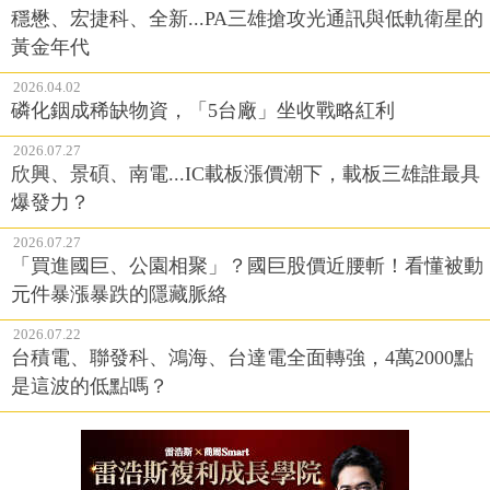
穩懋、宏捷科、全新...PA三雄搶攻光通訊與低軌衛星的
黃金年代
2026.04.02
磷化銦成稀缺物資，「5台廠」坐收戰略紅利
2026.07.27
欣興、景碩、南電...IC載板漲價潮下，載板三雄誰最具
爆發力？
2026.07.27
「買進國巨、公園相聚」？國巨股價近腰斬！看懂被動
元件暴漲暴跌的隱藏脈絡
2026.07.22
台積電、聯發科、鴻海、台達電全面轉強，4萬2000點
是這波的低點嗎？