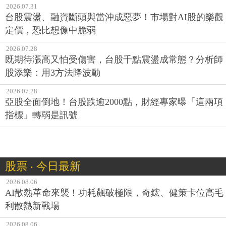
2026.07.31
台股震盪、融資斷頭與當沖成惡夢！市場對AI股的樂觀
定價，恐比想像中脆弱
2026.07.28
既期待漲高又怕受傷害，台股千點震盪成常態？分析師
股添樂：用3方法降波動
2026.07.28
亞股全面倒地！台股跌逾2000點，財經專家曝「這兩項
指標」轉弱是訊號
股票 ‧ 今日最新
2026.08.06
AI散熱革命來襲！功耗飆破極限，奇鋐、健策卡位高毛
利散熱新戰場
2026.08.06