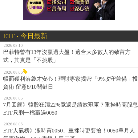
ETF ‧ 今日最新
2026.08.10
巴菲特曾有13年沒贏過大盤！適合大多數人的致富方
式，其實是「不挑股」
2026.08.06
帳面獲利落袋才安心！理財專家揭密「9%攻守兼備」投
資術 留意8/10關鍵日
2026.08.06
7月回顧》韓股狂瀉22%竟還是績效冠軍？重挫時高股息
ETF只剩一檔贏過0050
2026.08.05
ETF人氣榜》漲時買0050、重挫時更要撿！0050單月人