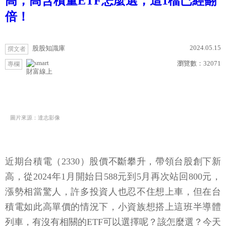
高，高含積量ETF怎麼選，這1檔已經翻
倍！
2024.05.15
股股知識庫
撰文者
瀏覽數：
32071
專欄
財富線上
圖片來源：達志影像
近期台積電（2330）股價不斷攀升，帶領台股創下新
高，從2024年1月開始日588元到5月再次站回800元，
漲勢相當驚人，許多投資人也忍不住想上車，但在台
積電如此高單價的情況下，小資族想搭上這班半導體
列車，有沒有相關的ETF可以選擇呢？該怎麼選？今天