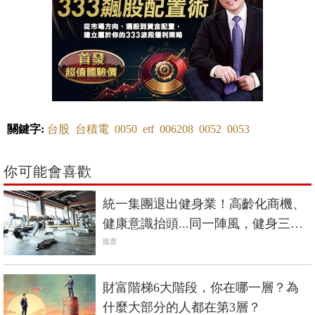
關鍵字:
台股
台積電
0050
etf
006208
0052
0053
你可能會喜歡
統一集團退出健身業！高齡化商機、
健康意識抬頭...同一陣風，健身三巨
頭命運大不同？
股票
財富階梯6大階段，你在哪一層？為
什麼大部分的人都在第3層？