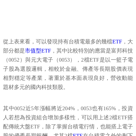
從上表來看，可以發現持有台積電最多的幾檔
ETF
，大
部分都是
市值型ETF
，其中比較特別的應當是富邦科技
（0052）與元大電子（0053），2檔ETF是以一籃子電
子股為選股邏輯，相較於金融、傳產等長期股價表現
相對穩定等產業，著重於基本面表現良好，營收動能
題材多元的國內科技類股。
其中0052近5年漲幅將近204%，0053也有165%，投資
人若想為投資組合增加多樣性，可以用上述2檔ETF搭
配傳統大盤ETF，除了掌握台積電行情，也能搭上電子
股的優秀長期報酬。尤其2檔
ETF
在台積電之外的剩下