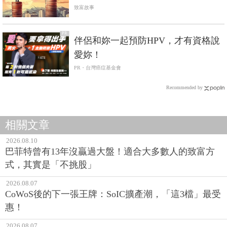
致富故事
PR
伴侶和妳一起預防HPV，才有資格說
愛妳！
PR・台灣癌症基金會
Recommended by
相關文章
2026.08.10
巴菲特曾有13年沒贏過大盤！適合大多數人的致富方
式，其實是「不挑股」
2026.08.07
CoWoS後的下一張王牌：SoIC擴產潮，「這3檔」最受
惠！
2026.08.07