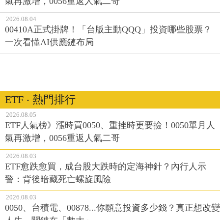
氣再激增，0056重返人氣二哥
2026.08.04
00410A正式掛牌！「台版主動QQQ」投資哪些股票？
一次看懂AI供應鏈布局
ETF ‧ 熱門排行
2026.08.05
ETF人氣榜》漲時買0050、重挫時更要撿！0050單月人
氣再激增，0056重返人氣二哥
2026.08.03
ETF愈跌愈買，成台股大跌時的定海神針？內行人示
警：背後暗藏死亡螺旋風險
2026.08.03
0050、台積電、00878...你願意投資多少錢？真正想改變