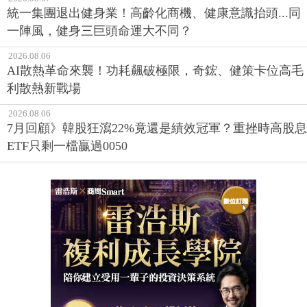
統一集團退出健身業！高齡化商機、健康意識抬頭...同
一陣風，健身三巨頭命運大不同？
2026.08.06
AI散熱革命來襲！功耗飆破極限，奇鋐、健策卡位高毛
利散熱新戰場
2026.08.06
7月回顧》韓股狂瀉22%竟還是績效冠軍？重挫時高股息
ETF只剩一檔贏過0050