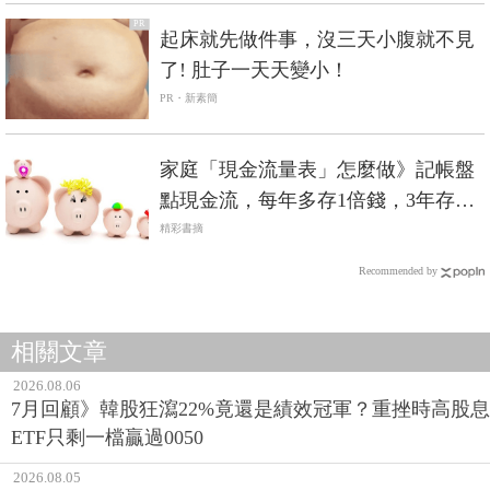
PR
起床就先做件事，沒三天小腹就不見
了! 肚子一天天變小！
PR・新素簡
家庭「現金流量表」怎麼做》記帳盤
點現金流，每年多存1倍錢，3年存下
150萬
精彩書摘
Recommended by
相關文章
2026.08.06
7月回顧》韓股狂瀉22%竟還是績效冠軍？重挫時高股息
ETF只剩一檔贏過0050
2026.08.05