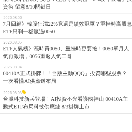
資術 留意8/10關鍵日
2026.08.06
7月回顧》韓股狂瀉22%竟還是績效冠軍？重挫時高股息
ETF只剩一檔贏過0050
2026.08.05
ETF人氣榜》漲時買0050、重挫時更要撿！0050單月人
氣再激增，0056重返人氣二哥
2026.08.04
00410A正式掛牌！「台版主動QQQ」投資哪些股票？
一次看懂AI供應鏈布局
2026.08.03
台股科技新兵登場！AI投資不光看護國神山 00410A主
動式ETF布局科技供應鏈 8/3掛牌上市