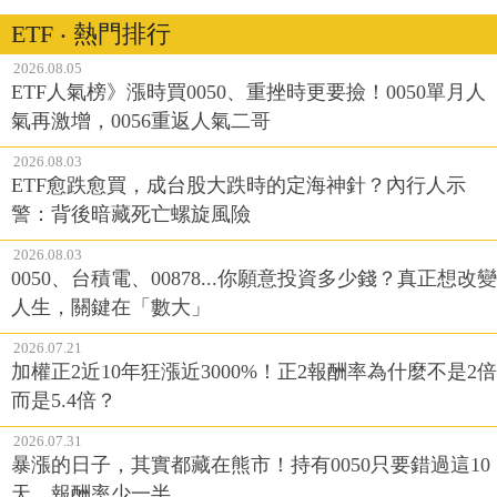
ETF ‧ 熱門排行
2026.08.05
ETF人氣榜》漲時買0050、重挫時更要撿！0050單月人
氣再激增，0056重返人氣二哥
2026.08.03
ETF愈跌愈買，成台股大跌時的定海神針？內行人示
警：背後暗藏死亡螺旋風險
2026.08.03
0050、台積電、00878...你願意投資多少錢？真正想改變
人生，關鍵在「數大」
2026.07.21
加權正2近10年狂漲近3000%！正2報酬率為什麼不是2倍
而是5.4倍？
2026.07.31
暴漲的日子，其實都藏在熊市！持有0050只要錯過這10
天，報酬率少一半