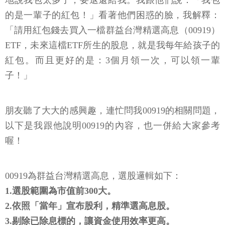
地說我包太多了，要退還給我。我跟他們說：「我包
的是一輩子的紅包！」看著他們困惑的臉，我解釋：
「請用紅包錢去買入一檔群益台灣精選高息（00919）
ETF，未來這檔ETF所生的股息，就是我每年給孩子的
紅包。而且更好的是：3個月領一次，可以領一輩
子！」
朋友聽了大大的感興趣，連忙問我00919的相關問題，
以下是我跟他說明00919的內容，也一併給大家參考
喔！
00919為群益台灣精選高息，選股邏輯如下：
1.選股範圍為市值前300大。
2.依照「當年」宣布股利，精準選高息股。
3.剔除已除息標的，讓資金使用效率更高。