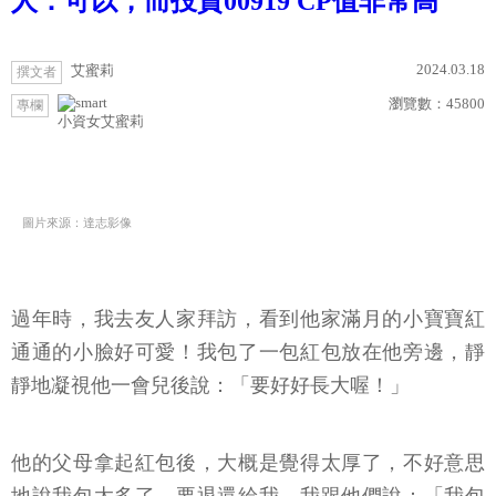
人：可以，而投資00919 CP值非常高
2024.03.18
艾蜜莉
撰文者
瀏覽數：
45800
專欄
小資女艾蜜莉
圖片來源：達志影像
過年時，我去友人家拜訪，看到他家滿月的小寶寶紅
通通的小臉好可愛！我包了一包紅包放在他旁邊，靜
靜地凝視他一會兒後說：「要好好長大喔！」
他的父母拿起紅包後，大概是覺得太厚了，不好意思