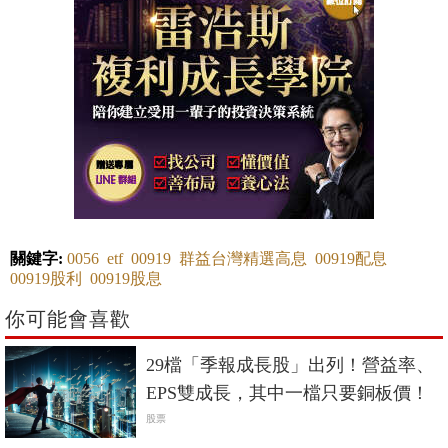
關鍵字:
0056
etf
00919
群益台灣精選高息
00919配息
00919股利
00919股息
你可能會喜歡
29檔「季報成長股」出列！營益率、
EPS雙成長，其中一檔只要銅板價！
股票