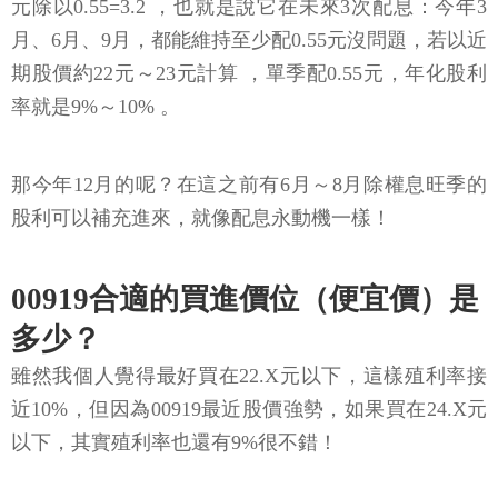
元除以0.55=3.2 ，也就是說它在未來3次配息：今年3
月、6月、9月，都能維持至少配0.55元沒問題，若以近
期股價約22元～23元計算 ，單季配0.55元，年化股利
率就是9%～10% 。
那今年12月的呢？在這之前有6月～8月除權息旺季的
股利可以補充進來，就像配息永動機一樣！
00919合適的買進價位（便宜價）是
多少？
雖然我個人覺得最好買在22.X元以下，這樣殖利率接
近10%，但因為00919最近股價強勢，如果買在24.X元
以下，其實殖利率也還有9%很不錯！