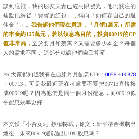
談到這裡，我的朋友夫妻已經兩眼發光，他們關注的
焦點已經從「寶寶的紅包」，轉向「如何存自己的退
休金了」。
我告訴他們現在買進，「月領1萬元」所需
的本金約125萬元，若以領息為目的，投資00919的CP
值非常高，
至於要月領幾萬？又需要多少本金？每個
人的需求不同， 這部分就讓他們自己算囉！
PS.大家都知道我有在自組月月配息ETF：
0056
＋
00878
＋00713，可是我最近正在考慮要不要把00713直接換
成00919呢？因為他們是同一個月份配息，而00919似
乎配息效率更好！
本文獲「小資女x」授權轉載，原文：新平準金機制出
爐後，未來00919還能配出10%股息嗎？