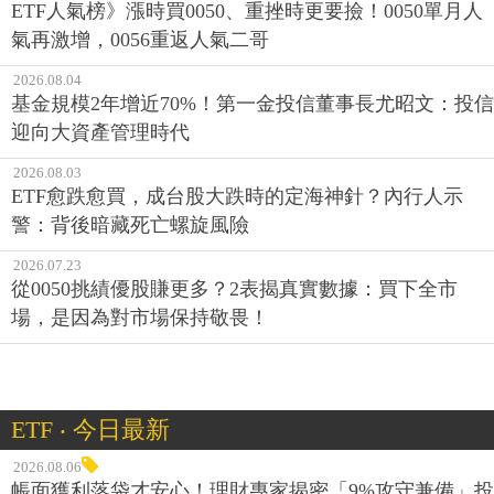
ETF人氣榜》漲時買0050、重挫時更要撿！0050單月人
氣再激增，0056重返人氣二哥
2026.08.04
基金規模2年增近70%！第一金投信董事長尤昭文：投信
迎向大資產管理時代
2026.08.03
ETF愈跌愈買，成台股大跌時的定海神針？內行人示
警：背後暗藏死亡螺旋風險
2026.07.23
從0050挑績優股賺更多？2表揭真實數據：買下全市
場，是因為對市場保持敬畏！
ETF ‧ 今日最新
2026.08.06
帳面獲利落袋才安心！理財專家揭密「9%攻守兼備」投