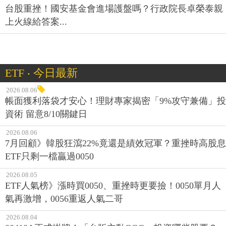
台股重挫！國安基金會進場護盤嗎？行政院長卓榮泰親
上火線給答案...
ETF ‧ 今日最新
2026.08.06
帳面獲利落袋才安心！理財專家揭密「9%攻守兼備」投
資術 留意8/10關鍵日
2026.08.06
7月回顧》韓股狂瀉22%竟還是績效冠軍？重挫時高股息
ETF只剩一檔贏過0050
2026.08.05
ETF人氣榜》漲時買0050、重挫時更要撿！0050單月人
氣再激增，0056重返人氣二哥
2026.08.04