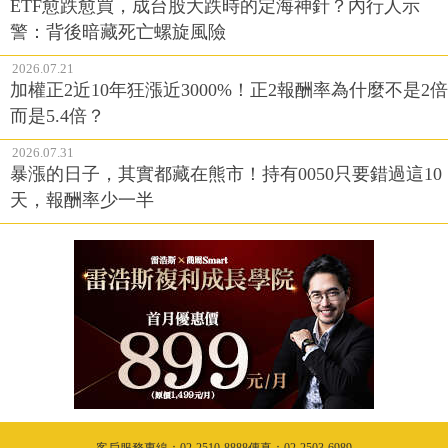
ETF愈跌愈買，成台股大跌時的定海神針？內行人示
警：背後暗藏死亡螺旋風險
2026.07.21
加權正2近10年狂漲近3000%！正2報酬率為什麼不是2倍
而是5.4倍？
2026.07.31
暴漲的日子，其實都藏在熊市！持有0050只要錯過這10
天，報酬率少一半
客戶服務專線：02-2510-8888傳真：02-2503-6989