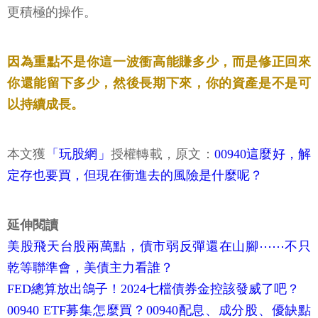
更積極的操作。
因為重點不是你這一波衝高能賺多少，而是修正回來
你還能留下多少，然後長期下來，你的資產是不是可
以持續成長。
本文獲
「玩股網」
授權轉載，原文：
00940這麼好，解
定存也要買，但現在衝進去的風險是什麼呢？
延伸閱讀
美股飛天台股兩萬點，債市弱反彈還在山腳⋯⋯不只
乾等聯準會，美債主力看誰？
FED總算放出鴿子！2024七檔債券金控該發威了吧？
00940 ETF募集怎麼買？00940配息、成分股、優缺點