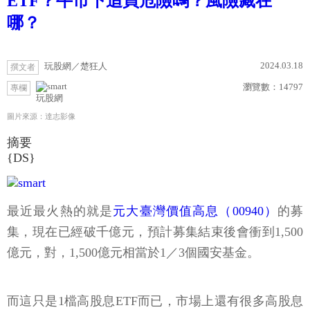
ETF？牛市下追買危險嗎？風險藏在
哪？
2024.03.18
玩股網／楚狂人
撰文者
瀏覽數：
14797
專欄
玩股網
圖片來源：達志影像
摘要
{DS}
最近最火熱的就是
元大臺灣價值高息（00940）
的募
集，現在已經破千億元，預計募集結束後會衝到1,500
億元，對，1,500億元相當於1／3個國安基金。
而這只是1檔高股息ETF而已，市場上還有很多高股息