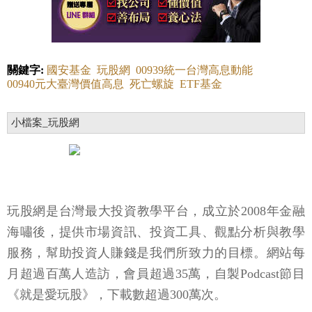
關鍵字:
國安基金
玩股網
00939統一台灣高息動能
00940元大臺灣價值高息
死亡螺旋
ETF基金
小檔案_玩股網
玩股網是台灣最大投資教學平台，成立於2008年金融
海嘯後，提供市場資訊、投資工具、觀點分析與教學
服務，幫助投資人賺錢是我們所致力的目標。網站每
月超過百萬人造訪，會員超過35萬，自製Podcast節目
《就是愛玩股》，下載數超過300萬次。