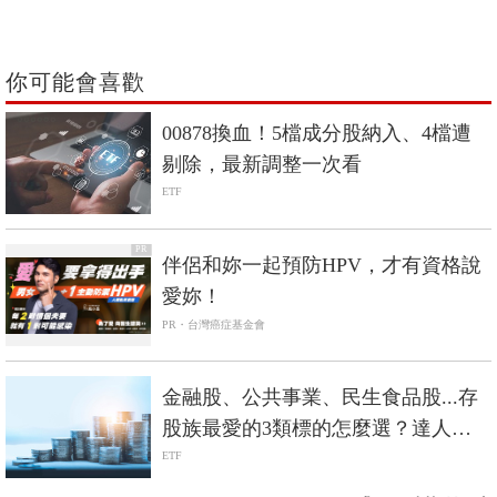
你可能會喜歡
00878換血！5檔成分股納入、4檔遭
剔除，最新調整一次看
ETF
PR
伴侶和妳一起預防HPV，才有資格說
愛妳！
PR・台灣癌症基金會
金融股、公共事業、民生食品股...存
股族最愛的3類標的怎麼選？達人：
其實ETF是更好的選擇
ETF