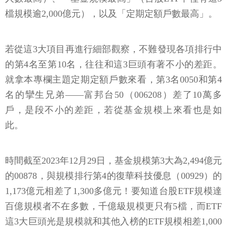
檔規模逾2,000億元），以及「定期定額戶數最高」。
若從這3大項目再進行細部觀察，不難發現各項排行中
的第4名至第10名，往往和這3巨頭有著不小的差距。
就拿本專欄主題定期定額戶數來看，第3名0050和第4
名的攣生兄弟——富邦台50（006208）差了10萬多
戶，是段不小的差距，若從基金規模上來看也是如
此。
時間截至2023年12月29日，基金規模第3大為2,494億元
的00878，與規模排行第4的復華科技優息（00929）的
1,173億元相差了1,300多億元！要知道台股ETF規模達
百億規模者不在多數，千億級規模更只有5檔，而ETF
這3大巨頭光是規模就和其他入榜的ETF規模相差1,000