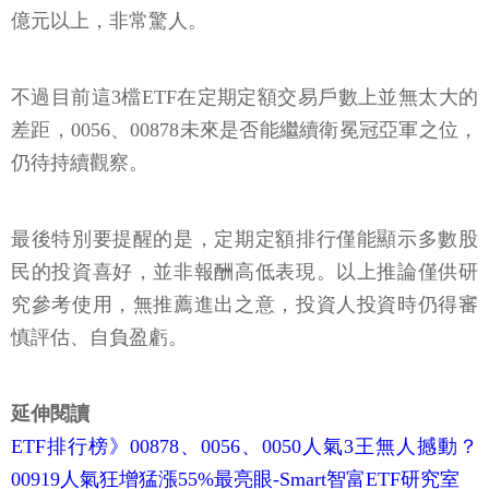
億元以上，非常驚人。
不過目前這3檔ETF在定期定額交易戶數上並無太大的
差距，0056、00878未來是否能繼續衛冕冠亞軍之位，
仍待持續觀察。
最後特別要提醒的是，定期定額排行僅能顯示多數股
民的投資喜好，並非報酬高低表現。以上推論僅供研
究參考使用，無推薦進出之意，投資人投資時仍得審
慎評估、自負盈虧。
延伸閱讀
ETF排行榜》00878、0056、0050人氣3王無人撼動？
00919人氣狂增猛漲55%最亮眼-Smart智富ETF研究室