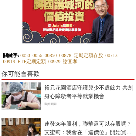
關鍵字:
0050
0056
00850
00878
定期定額存股
00713
00919
ETF定期定額
00929
謝宜孝
你可能會喜歡
裕元花園酒店守護兒少不遺餘力 共創
身心障礙者平等就業機會
觀點新聞
連發36年股利，聯華還可以存股嗎？
艾蜜莉：我會在「這價位」開始買