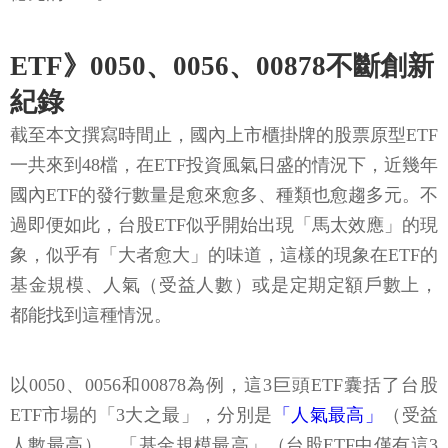
ETF》0050、0056、00878不斷創新
紀錄
截至本文撰寫時間止，國內上市櫃掛牌的股票原型ETF
一共來到48檔，在ETF投資風氣日盛的情況下，近幾年
國內ETF的發行數量是愈來愈多、種類也愈趨多元。不
過即便如此，台股ETF似乎開始出現「馬太效應」的現
象，似乎有「大者愈大」的味道，這樣的現象在ETF的
基金規模、人氣（受益人數）或是定期定額戶數上，
都能找到這種情況。
以0050、0056和00878為例，這3巨頭ETF囊括了台股
ETF市場的「3大之最」，分別是
「人氣最高」
（受益
人數最高）、「基金規模最高」（台股ETF中僅有這3