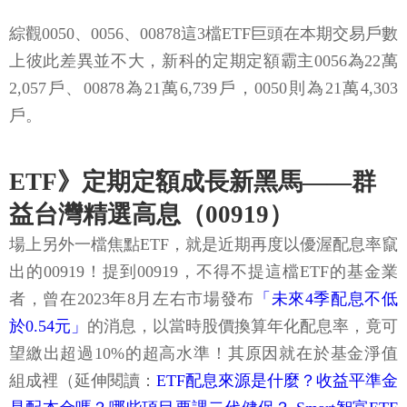
綜觀0050、0056、00878這3檔ETF巨頭在本期交易戶數
上彼此差異並不大，新科的定期定額霸主0056為22萬
2,057戶、00878為21萬6,739戶，0050則為21萬4,303
戶。
ETF》定期定額成長新黑馬——群
益台灣精選高息（00919）
場上另外一檔焦點ETF，就是近期再度以優渥配息率竄
出的00919！提到00919，不得不提這檔ETF的基金業
者，曾在2023年8月左右市場發布
「未來4季配息不低
於0.54元」
的消息，以當時股價換算年化配息率，竟可
望繳出超過10%的超高水準！其原因就在於基金淨值
組成裡（延伸閱讀：
ETF配息來源是什麼？收益平準金