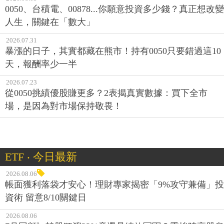
0050、台積電、00878...你願意投資多少錢？真正想改變
人生，關鍵在「數大」
2026.07.31
暴漲的日子，其實都藏在熊市！持有0050只要錯過這10
天，報酬率少一半
2026.07.23
從0050挑績優股賺更多？2表揭真實數據：買下全市
場，是因為對市場保持敬畏！
ETF ‧ 今日最新
2026.08.06
帳面獲利落袋才安心！理財專家揭密「9%攻守兼備」投
資術 留意8/10關鍵日
2026.08.06