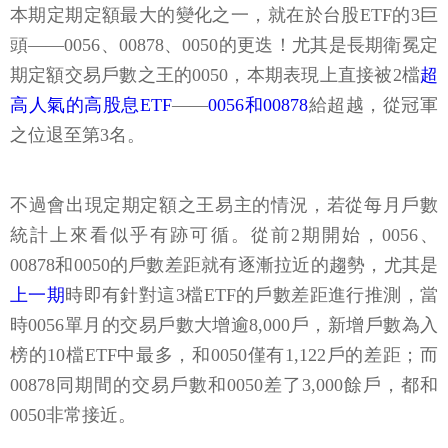
本期定期定額最大的變化之一，就在於台股ETF的3巨
頭——0056、00878、0050的更迭！尤其是長期衛冕定
期定額交易戶數之王的0050，本期表現上直接被2檔
超
高人氣的高股息ETF
——
0056和00878
給超越，從冠軍
之位退至第3名。
不過會出現定期定額之王易主的情況，若從每月戶數
統計上來看似乎有跡可循。從前2期開始，0056、
00878和0050的戶數差距就有逐漸拉近的趨勢，尤其是
上一期
時即有針對這3檔ETF的戶數差距進行推測，當
時0056單月的交易戶數大增逾8,000戶，新增戶數為入
榜的10檔ETF中最多，和0050僅有1,122戶的差距；而
00878同期間的交易戶數和0050差了3,000餘戶，都和
0050非常接近。