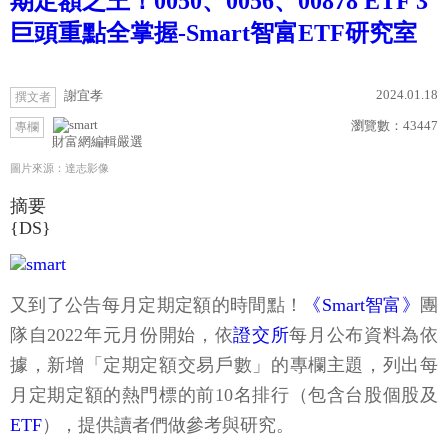
期定額之王！0050、0056、00878 ETF 3
巨頭重點全掌握-Smart智富ETF研究室
2024.01.18
謝宜孝
撰文者
瀏覽數：
43447
專欄
財富網編輯嚴選
圖片來源：達志影像
摘要
{DS}
又到了公告每月定期定額的時間點！
《Smart智富》
團
隊自2022年元月份開始，依
證交所
每月公布資料為依
據，新增「定期定額交易戶數」的專欄主題，列出每
月定期定額的熱門標的前10名排行（包含台股個股及
ETF
），提供讀者們做參考與研究。