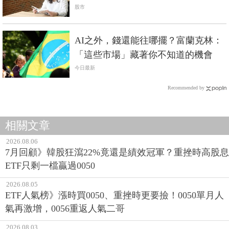
進...
股市
AI之外，錢還能往哪擺？富蘭克林：
「這些市場」藏著你不知道的機會
今日最新
Recommended by
相關文章
2026.08.06
7月回顧》韓股狂瀉22%竟還是績效冠軍？重挫時高股息
ETF只剩一檔贏過0050
2026.08.05
ETF人氣榜》漲時買0050、重挫時更要撿！0050單月人
氣再激增，0056重返人氣二哥
2026.08.03