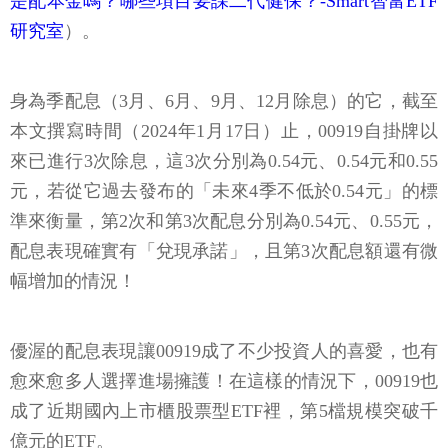
是配本金嗎？哪些項目要課二代健保？-Smart智富ETF
研究室
）。
身為季配息（3月、6月、9月、12月除息）的它，截至
本文撰寫時間（2024年1月17日）止，00919自掛牌以
來已進行3次除息，這3次分別為0.54元、0.54元和0.55
元，若從它過去發布的「未來4季不低於0.54元」的標
準來衡量，第2次和第3次配息分別為0.54元、0.55元，
配息表現確實有「兌現承諾」，且第3次配息額還有微
幅增加的情況！
優渥的配息表現讓00919成了不少投資人的喜愛，也有
愈來愈多人選擇進場擁護！在這樣的情況下，00919也
成了近期國內上市櫃股票型ETF裡，第5檔規模突破千
億元的ETF。