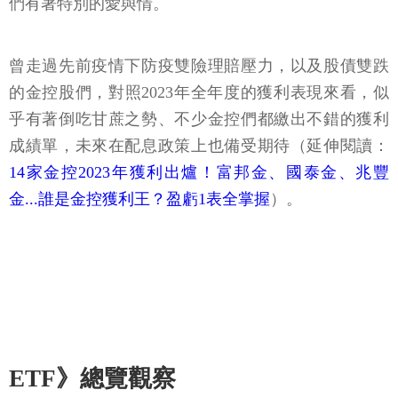
們有著特別的愛與情。
曾走過先前疫情下防疫雙險理賠壓力，以及股債雙跌
的金控股們，對照2023年全年度的獲利表現來看，似
乎有著倒吃甘蔗之勢、不少金控們都繳出不錯的獲利
成績單，未來在配息政策上也備受期待（延伸閱讀：
14家金控2023年獲利出爐！富邦金、國泰金、兆豐
金...誰是金控獲利王？盈虧1表全掌握
）。
ETF》總覽觀察