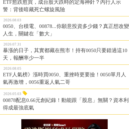
ETF愈跌愈買，成台股大跌時的定海神針？內行人示
警：背後暗藏死亡螺旋風險
2026.08.03
0050、台積電、00878...你願意投資多少錢？真正想改變
人生，關鍵在「數大」
2026.07.31
暴漲的日子，其實都藏在熊市！持有0050只要錯過這10
天，報酬率少一半
2026.08.05
ETF人氣榜》漲時買0050、重挫時更要撿！0050單月人
氣再激增，0056重返人氣二哥
2026.05.03
00878配息0.66元創紀錄！動能跟「股息」無關？資本利
得成最強底氣