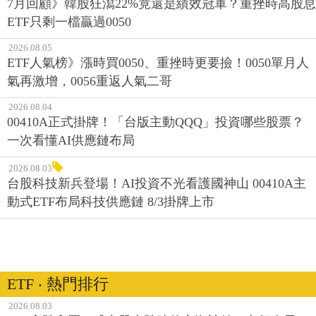
7月回顧》韓股狂瀉22%竟還是績效冠軍？重挫時高股息
ETF只剩一檔贏過0050
2026.08.05
ETF人氣榜》漲時買0050、重挫時更要撿！0050單月人
氣再激增，0056重返人氣二哥
2026.08.04
00410A正式掛牌！「台版主動QQQ」投資哪些股票？
一次看懂AI供應鏈布局
2026.08.03
台股科技新兵登場！AI投資不光看護國神山 00410A主
動式ETF布局科技供應鏈 8/3掛牌上市
ETF ‧ 熱門排行
2026.08.03