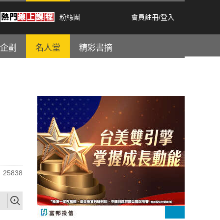
粉絲團
會員註冊
/
登入
企劃
名人堂
精彩書摘
25838