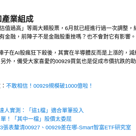
和產業組成
「估值過高」等兩大類股票，6月就已經進行過一次調整，
又沒有金融，前陣子不是金融股重挫嗎？也不會對它有影響。
陣子在AI股瘋狂下殺後，其實在半導體反而是上漲的，減
另外，備受大家喜愛的00929買氣也是促成市價抗跌的
文：
不敢相信！00929規模破1000億啦！
組合？達人實測：「這1檔」適合單筆投入
名單！「其中一檔」股價太委屈
釐清00927、00929差在哪-Smart智富ETF研究室