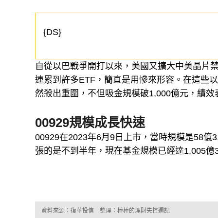
{DS}
自從以巴戰爭開打以來，美國又擴大中美晶片禁
連累到許多ETF，簡直是用慘來形容。在這些以
然殺出重圍，不但吸金規模破1,000億元，績
00929規模成長快速
00929在2023年6月9日上市，當時規模是58億
張的是不到半年，現在基金規模已經達1,005億3
資料來源：復華投信 整理：棒棒的理財失控週記