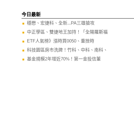
今日最新
穩懋、宏捷科、全新...PA三雄搶攻
中正學區、雙捷地王加持！「全陽羅斯福
ETF人氣榜》漲時買0050、重挫時
科技園區房市洗牌！竹科、中科、南科、
基金規模2年增近70%！第一金投信董