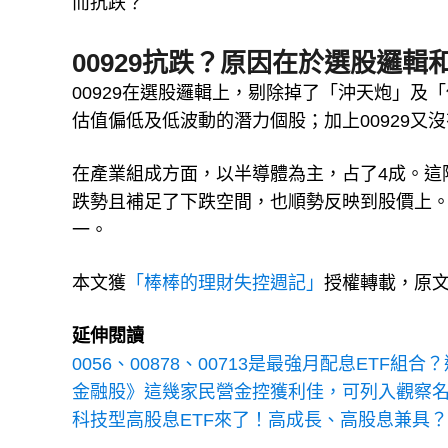
而抗跌？
00929抗跌？原因在於選股邏輯
00929在選股邏輯上，剔除掉了「沖天炮」及
估值偏低及低波動的潛力個股；加上00929
在產業組成方面，以半導體為主，占了4成。這
跌勢且補足了下跌空間，也順勢反映到股價上。
一。
本文獲
「棒棒的理財失控週記」
授權轉載，原
延伸閱讀
0056、00878、00713是最強月配息ETF
金融股》這幾家民營金控獲利佳，可列入觀察
科技型高股息ETF來了！高成長、高股息兼具？3張表