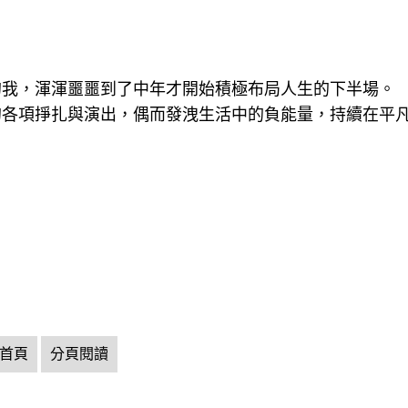
的我，渾渾噩噩到了中年才開始積極布局人生的下半場。
的各項掙扎與演出，偶而發洩生活中的負能量，持續在平
首頁
分頁閱讀