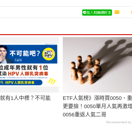
男就有1人中標？不可能
ETF人氣榜》漲時買0050、
更要撿！0050單月人氣再激
0056重返人氣二哥
Recommended by