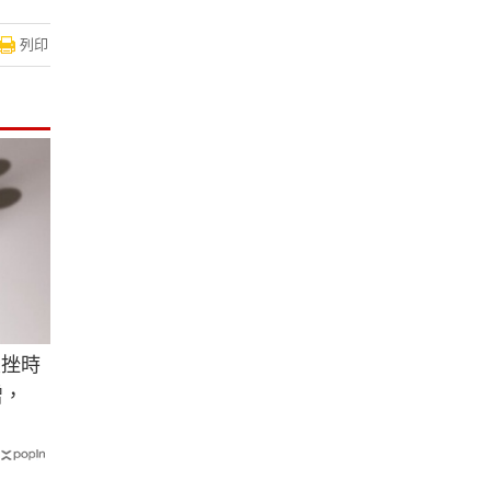
列印
重挫時
增，