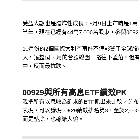
受益人數也是爆炸性成長，6月9日上市時是1萬7,
半年，現在已經有44萬7,000名股東，參與0092
10月份的2個國際大利空事件不僅影響了全球
大，讓整個10月的台股線圖一路往下墜落。但有在
中，反而最抗跌。
00929與所有高息ETF績效PK
我把所有以息收為訴求的ETF抓出來比較，分
表現，可以發現00929績效排名第3，至於2,0
而是墊底，也輸給大盤。