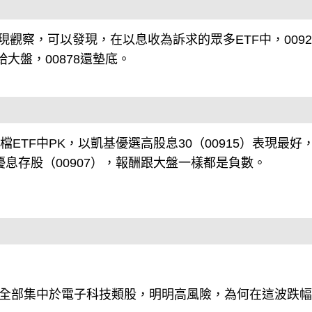
現觀察，可以發現，在以息收為訴求的眾多ETF中，0092
給大盤，00878還墊底。
檔ETF中PK，以凱基優選高股息30（00915）表現最好
優息存股（00907），報酬跟大盤一樣都是負數。
在於全部集中於電子科技類股，明明高風險，為何在這波跌