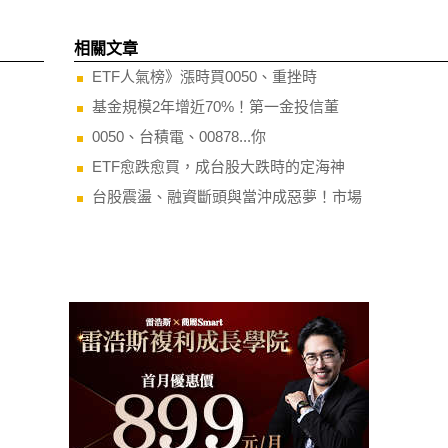
相關文章
ETF人氣榜》漲時買0050、重挫時
基金規模2年增近70%！第一金投信董
0050、台積電、00878...你
ETF愈跌愈買，成台股大跌時的定海神
台股震盪、融資斷頭與當沖成惡夢！市場