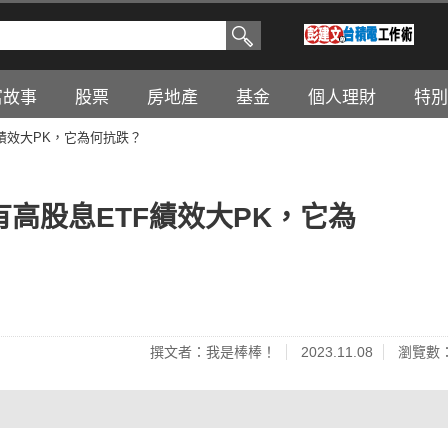
富故事
股票
房地產
基金
個人理財
特別
F績效大PK，它為何抗跌？
有高股息ETF績效大PK，它為
撰文者：我是棒棒！
2023.11.08
瀏覽數：