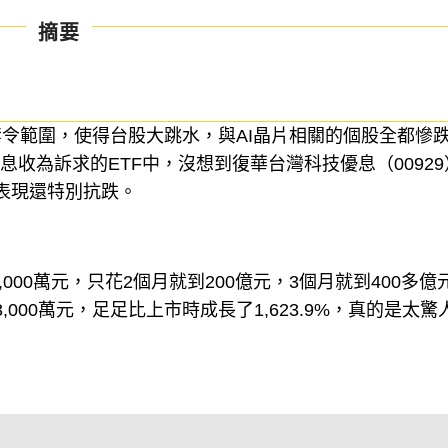
摘要
令範圍，使得台股大跳水，與AI晶片相關的個股全都慘
息收為訴求的ETF中，沒想到復華台灣科技優息（00929
效表現還特別抗跌。
3,000萬元，只花2個月就到200億元，3個月就到400多億
,000萬元，足足比上市時成長了1,623.9%，真的是太驚