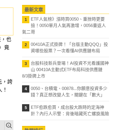
最新文章
ETF人氣榜》漲時買0050、重挫時更要
1
撿！0050單月人氣再激增，0056重返人
氣二哥
跌，也
00410A正式掛牌！「台版主動QQQ」投
2
）竟
資哪些股票？一次看懂AI供應鏈布局
台股科技新兵登場！AI投資不光看護國神
3
山 00410A主動式ETF布局科技供應鏈
8/3掛牌上市
元，誇
0050、台積電、00878...你願意投資多少
4
人！
錢？真正想改變人生，關鍵在「數大」
ETF愈跌愈買，成台股大跌時的定海神
5
針？內行人示警：背後暗藏死亡螺旋風險