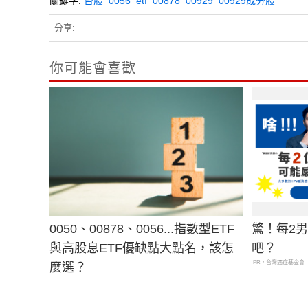
關鍵字:
台股
0056
etf
00878
00929
00929成分股
分享:
你可能會喜歡
0050、00878、0056...指數型ETF
驚！每2
與高股息ETF優缺點大點名，該怎
吧？
PR・台灣癌症基金會
麼選？