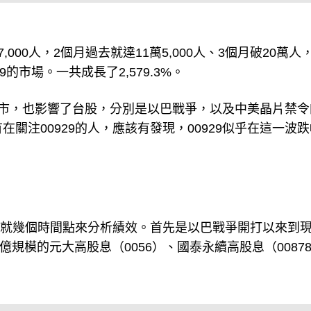
000人，2個月過去就達11萬5,000人、3個月破20萬人
9的市場。一共成長了2,579.3%。
股市，也影響了台股，分別是以巴戰爭，以及中美晶片禁令
關注00929的人，應該有發現，00929似乎在這一波跌
布就幾個時間點來分析績效。首先是以巴戰爭開打以來到
00億規模的元大高股息（0056）、國泰永續高股息（0087