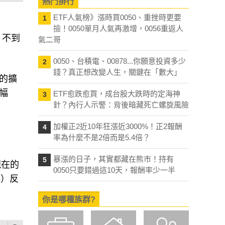
熱門排行
ETF人氣榜》漲時買0050、重挫時更要
1
撿！0050單月人氣再激增，0056重返人
，不到
氣二哥
0050、台積電、00878...你願意投資多少
2
錢？真正想改變人生，關鍵在「數大」
的擴
幅
ETF愈跌愈買，成台股大跌時的定海神
3
針？內行人示警：背後暗藏死亡螺旋風險
加權正2近10年狂漲近3000%！正2報酬
4
率為什麼不是2倍而是5.4倍？
暴漲的日子，其實都藏在熊市！持有
5
現在的
0050只要錯過這10天，報酬率少一半
8）反
你是哪種族群?