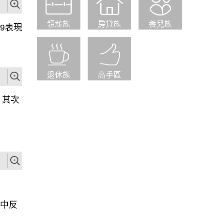
領薪族
房貸族
養兒族
9表現
退休族
高手區
，其次
幅中反