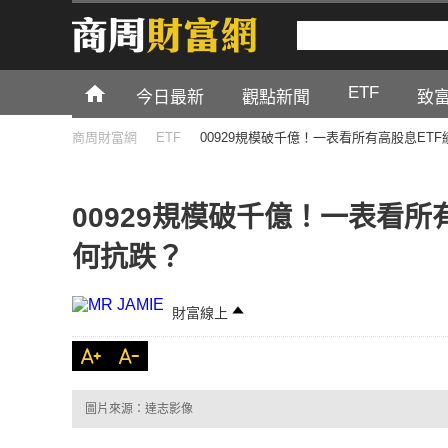
ETF
今日最新
觀點新聞
致
商周財富網
ETF
00929規模破千億！一表看所有高股息ET
00929規模破千億！一表看所
何抗跌？
財富線上
圖片來源：達志影像