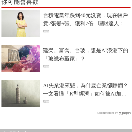
你可能會喜歡
台積電當年跌到40元沒賣，現在帳戶
竟2張變5張、獲利7倍...理財達人：個
股賺5倍以上通常只有2種情況
股票
建榮、富喬、台玻，誰是AI浪潮下的
「玻纖布贏家」？
股票
AI失業潮來襲，為什麼企業卻賺翻？
一文看懂「K型經濟」如何被AI加速
放大
股票
Recommended by