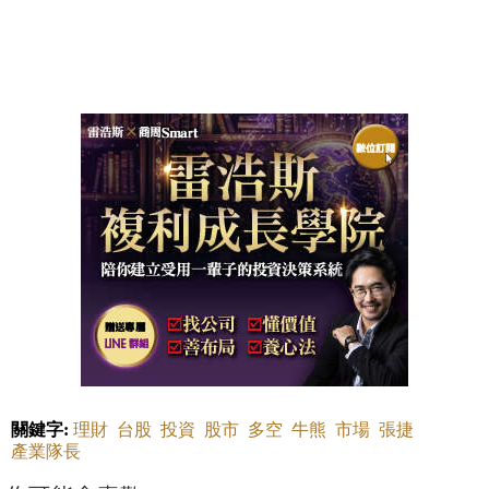
關鍵字:
理財
台股
投資
股市
多空
牛熊
市場
張捷
產業隊長