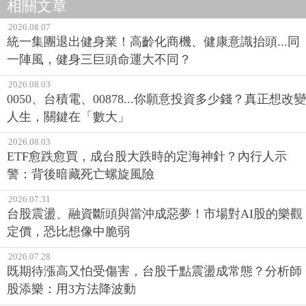
相關文章
2026.08.07
統一集團退出健身業！高齡化商機、健康意識抬頭...同
一陣風，健身三巨頭命運大不同？
2026.08.03
0050、台積電、00878...你願意投資多少錢？真正想改變
人生，關鍵在「數大」
2026.08.03
ETF愈跌愈買，成台股大跌時的定海神針？內行人示
警：背後暗藏死亡螺旋風險
2026.07.31
台股震盪、融資斷頭與當沖成惡夢！市場對AI股的樂觀
定價，恐比想像中脆弱
2026.07.28
既期待漲高又怕受傷害，台股千點震盪成常態？分析師
股添樂：用3方法降波動