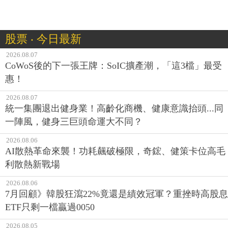
股票 ‧ 今日最新
2026.08.07
CoWoS後的下一張王牌：SoIC擴產潮，「這3檔」最受
惠！
2026.08.07
統一集團退出健身業！高齡化商機、健康意識抬頭...同
一陣風，健身三巨頭命運大不同？
2026.08.06
AI散熱革命來襲！功耗飆破極限，奇鋐、健策卡位高毛
利散熱新戰場
2026.08.06
7月回顧》韓股狂瀉22%竟還是績效冠軍？重挫時高股息
ETF只剩一檔贏過0050
2026.08.05