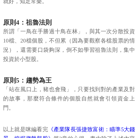
就好，知足常樂。
原則4：祖魯法則
所謂「一鳥在手勝過十鳥在林」，與其一次分散投資
10檔、20檔個股，不但累（因為要觀察各檔股票的情
況），還需要口袋夠深，倒不如學習祖魯法則，集中
投資於小型股。
原則5：趨勢為王
「站在風口上，豬也會飛」，只要找到對的產業及對
的故事，那麼符合條件的個股自然就會引領資金上
門。
以上就是咪編看完
《產業隊長張捷致富術：瞄準5大錢