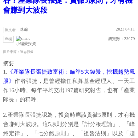
谷？產業隊長張捷：貫徹5原則，才有機
會賺到大波段
2023.04.11
咪編
撰文者
瀏覽數：
23079
專欄
小編愛投資
圖片來源：達志影像
摘要
1.
《產業隊長張捷致富術：瞄準5大錢景，挖掘趨勢飆
股》
作者張捷，是曾經擔任私募基金經理人、一天工
作16小時、每年平均交出197篇研究報告，也有「產業
隊長」的稱呼。
2.產業隊長張捷認為，投資時應該貫徹5原則，才有機
會賺到大波段。這5原則分別是「計分板理論」、「峰
終定律」、「七分飽原則」、「祖魯法則」以及「趨