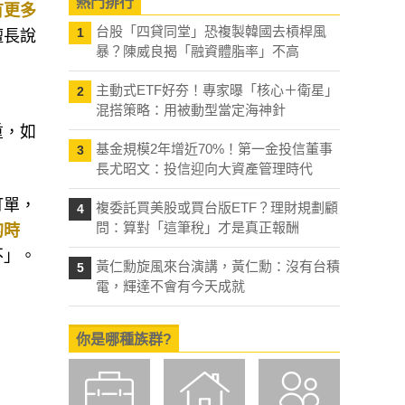
熱門排行
有更多
台股「四貸同堂」恐複製韓國去槓桿風
1
擅長說
暴？陳威良揭「融資體脂率」不高
主動式ETF好夯！專家曝「核心＋衛星」
2
混搭策略：用被動型當定海神針
重，如
基金規模2年增近70%！第一金投信董事
3
。
長尤昭文：投信迎向大資產管理時代
訂單，
複委託買美股或買台版ETF？理財規劃顧
4
問：算對「這筆稅」才是真正報酬
的時
不」。
黃仁勳旋風來台演講，黃仁勳：沒有台積
5
電，輝達不會有今天成就
你是哪種族群?