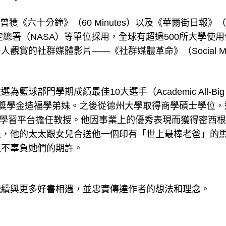
）曾獲《六十分鐘》（60 Minutes）以及《華爾街日報》（W
兵與太空總署（NASA）等單位採用，全球有超過500所大學使
賞的社群媒體影片——《社群媒體革命》（Social Me
部門學期成績最佳10大選手（Academic All-Big
立獎學金造福學弟妹。之後從德州大學取得商學碩士學位，
上學習平台擔任教授。他因事業上的優秀表現而獲得密西
是，他的太太跟女兒合送他一個印有「世上最棒老爸」的
以不辜負她們的期許。
繼續與更多好書相遇，並忠實傳達作者的想法和理念。