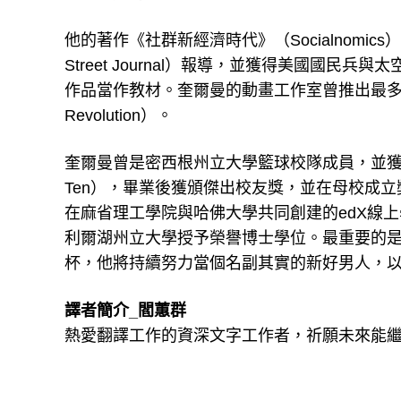
他的著作《社群新經濟時代》（Socialnomics
Street Journal）報導，並獲得美國國民
作品當作教材。奎爾曼的動畫工作室曾推出最多人觀
Revolution）。
奎爾曼曾是密西根州立大學籃球校隊成員，並獲選為籃球
Ten），畢業後獲頒傑出校友獎，並在母校成
在麻省理工學院與哈佛大學共同創建的edX線
利爾湖州立大學授予榮譽博士學位。最重要的
杯，他將持續努力當個名副其實的新好男人，
譯者簡介_閻蕙群
熱愛翻譯工作的資深文字工作者，祈願未來能