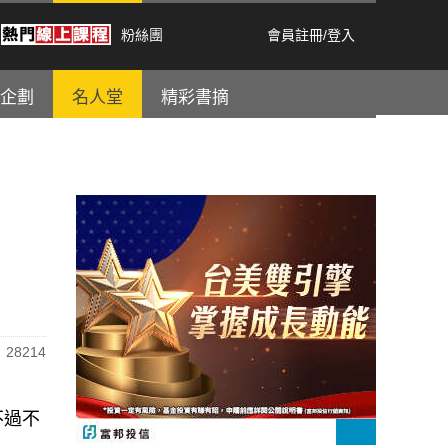
粉絲團
會員註冊
/
登入
企劃
名人堂
精彩書摘
28214
不過不