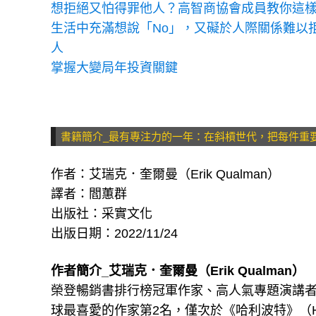
想拒絕又怕得罪他人？高智商協會成員教你這
生活中充滿想說「No」，又礙於人際關係難以拒
人
掌握大變局年投資關鍵
書籍簡介_最有專注力的一年：在斜槓世代，把每件重
作者：艾瑞克．奎爾曼（Erik Qualman）
譯者：閻蕙群
出版社：采實文化
出版日期：2022/11/24
作者簡介_艾瑞克．奎爾曼（Erik Qualman）
榮登暢銷書排行榜冠軍作家、高人氣專題演講者，
球最喜愛的作家第2名，僅次於《哈利波特》（Harr