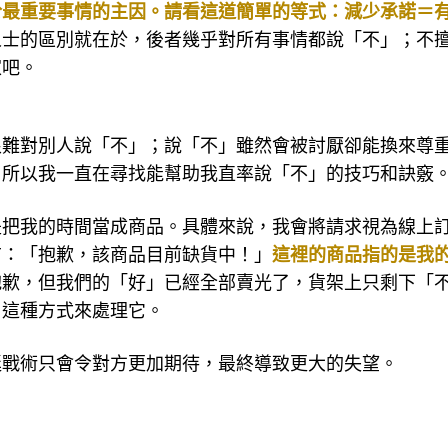
於最重要事情的主因。
請看這道簡單的等式：減少承諾＝
人士的區別就在於，後者幾乎對所有事情都說「不」；不
家吧。
很難對別人說「不」；說「不」雖然會被討厭卻能換來尊
。所以我一直在尋找能幫助我直率說「不」的技巧和訣竅
是把我的時間當成商品。具體來說，我會將請求視為線上
布：「抱歉，該商品目前缺貨中！」
這裡的商品指的是我
抱歉，但我們的「好」已經全部賣光了，貨架上只剩下「
用這種方式來處理它。
延戰術只會令對方更加期待，最終導致更大的失望。