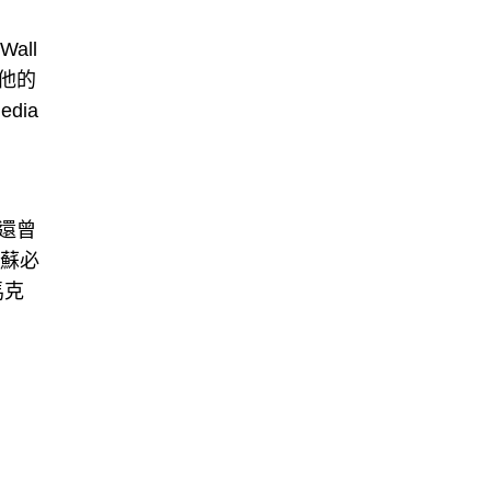
all
用他的
dia
還曾
根蘇必
馬克