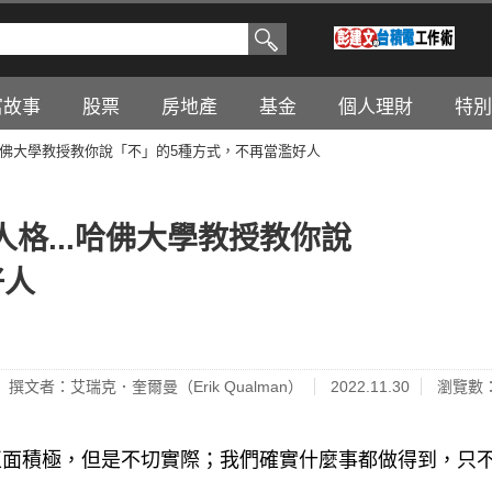
富故事
股票
房地產
基金
個人理財
特別
哈佛大學教授教你說「不」的5種方式，不再當濫好人
格...哈佛大學教授教你說
好人
撰文者：艾瑞克．奎爾曼（Erik Qualman）
2022.11.30
瀏覽數：
正面積極，但是不切實際；我們確實什麼事都做得到，只