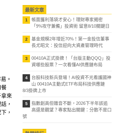
最新文章
帳面獲利落袋才安心！理財專家揭密
1
「9%攻守兼備」投資術 留意8/10關鍵日
基金規模2年增近70%！第一金投信董事
2
長尤昭文：投信迎向大資產管理時代
00410A正式掛牌！「台版主動QQQ」投
3
資哪些股票？一次看懂AI供應鏈布局
台股科技新兵登場！AI投資不光看護國神
4
容易。
山 00410A主動式ETF布局科技供應鏈
用餐
8/3掛牌上市
子拿來
指數創高但雜音不斷，2026下半年該追
裡話，
5
高還是觀望？專家點出關鍵：分散不是口
況下，
號