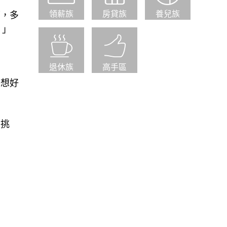
領薪族
房貸族
養兒族
可，多
。」
退休族
高手區
先想好
的挑