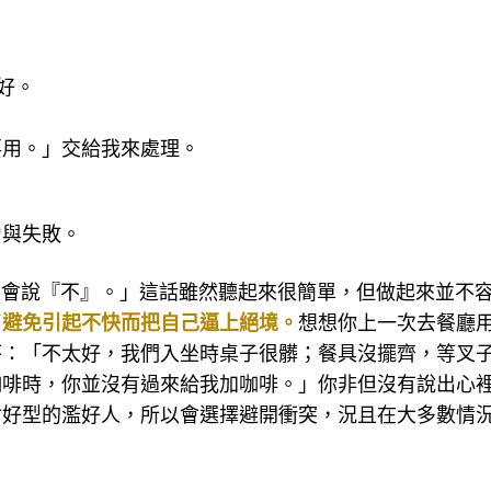
。
好。
要用。」交給我來處理。
力與失敗。
就是要會說『不』。」這話雖然聽起來很簡單，但做起來並不
了避免引起不快而把自己逼上絕境。
想想你上一次去餐廳
答：「不太好，我們入坐時桌子很髒；餐具沒擺齊，等叉
咖啡時，你並沒有過來給我加咖啡。」你非但沒有說出心
討好型的濫好人，所以會選擇避開衝突，況且在大多數情