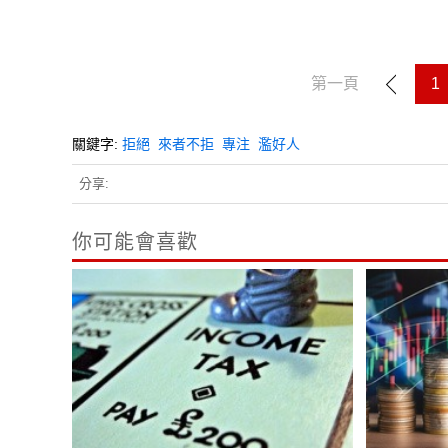
第一頁
1
關鍵字:
拒絕
來者不拒
專注
濫好人
分享:
你可能會喜歡