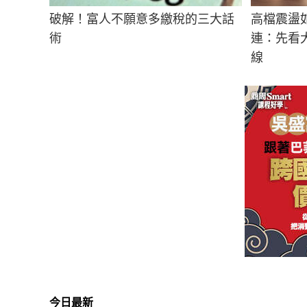
破解！富人不願意多繳稅的三大話
高檔震盪
術
連：先看
線
今日最新