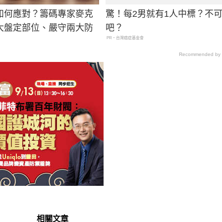
如何應對？籌碼專家麥克
驚！每2男就有1人中標？不
大盤定部位、嚴守兩大防
吧？
PR・台灣癌症基金會
Recommended by
相關文章