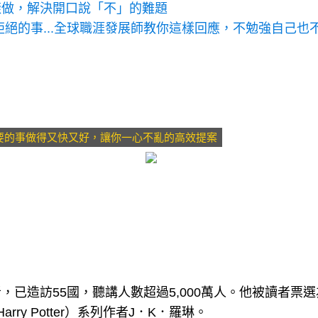
樣做，解決開口說「不」的難題
絕的事...全球職涯發展師教你這樣回應，不勉強自己也
要的事做得又快又好，讓你一心不亂的高效提案
已造訪55國，聽講人數超過5,000萬人。他被讀者票選
y Potter）系列作者J．K．羅琳。