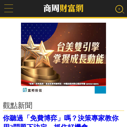
觀點新聞
你聽過「免費博弈」嗎？決策專家教你