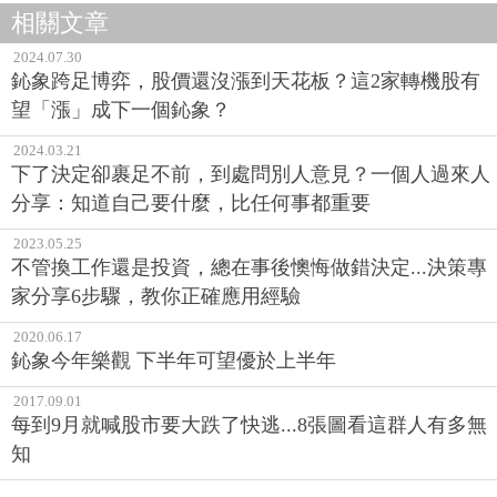
相關文章
2024.07.30
鈊象跨足博弈，股價還沒漲到天花板？這2家轉機股有
望「漲」成下一個鈊象？
2024.03.21
下了決定卻裹足不前，到處問別人意見？一個人過來人
分享：知道自己要什麼，比任何事都重要
2023.05.25
不管換工作還是投資，總在事後懊悔做錯決定...決策專
家分享6步驟，教你正確應用經驗
2020.06.17
鈊象今年樂觀 下半年可望優於上半年
2017.09.01
每到9月就喊股市要大跌了快逃...8張圖看這群人有多無
知