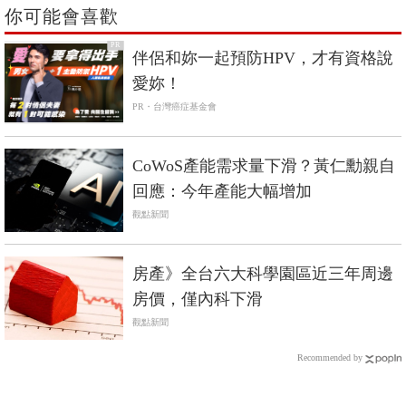
你可能會喜歡
PR
伴侶和妳一起預防HPV，才有資格說
愛妳！
PR・台灣癌症基金會
CoWoS產能需求量下滑？黃仁勳親自
回應：今年產能大幅增加
觀點新聞
房產》全台六大科學園區近三年周邊
房價，僅內科下滑
觀點新聞
Recommended by