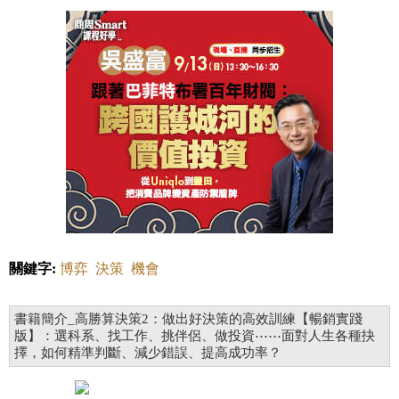
關鍵字:
博弈
決策
機會
書籍簡介_高勝算決策2：做出好決策的高效訓練【暢銷實踐
版】：選科系、找工作、挑伴侶、做投資⋯⋯面對人生各種抉
擇，如何精準判斷、減少錯誤、提高成功率？