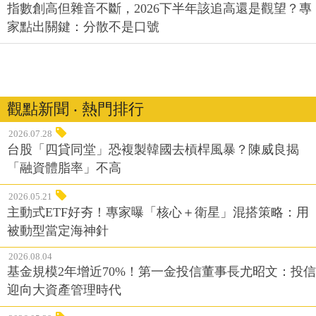
指數創高但雜音不斷，2026下半年該追高還是觀望？專
家點出關鍵：分散不是口號
觀點新聞 ‧ 熱門排行
2026.07.28
台股「四貸同堂」恐複製韓國去槓桿風暴？陳威良揭
「融資體脂率」不高
2026.05.21
主動式ETF好夯！專家曝「核心＋衛星」混搭策略：用
被動型當定海神針
2026.08.04
基金規模2年增近70%！第一金投信董事長尤昭文：投信
迎向大資產管理時代