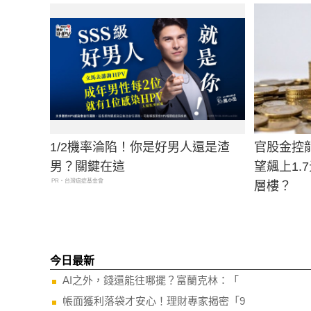
1/2機率淪陷！你是好男人還是渣
官股金控
男？關鍵在這
望飆上1.
PR・台灣癌症基金會
層樓？
今日最新
AI之外，錢還能往哪擺？富蘭克林：「
帳面獲利落袋才安心！理財專家揭密「9