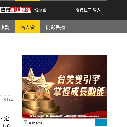
粉絲團
會員註冊
/
登入
企劃
名人堂
精彩書摘
：9144
、定
上市企