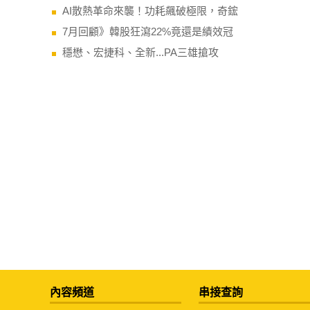
AI散熱革命來襲！功耗飆破極限，奇鋐
7月回顧》韓股狂瀉22%竟還是績效冠
穩懋、宏捷科、全新...PA三雄搶攻
內容頻道
串接查詢