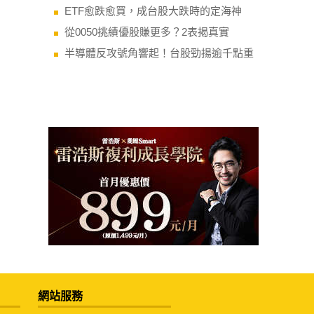
ETF愈跌愈買，成台股大跌時的定海神
從0050挑績優股賺更多？2表揭真實
半導體反攻號角響起！台股勁揚逾千點重
網站服務