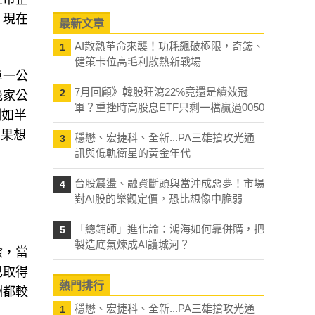
。現在
最新文章
AI散熱革命來襲！功耗飆破極限，奇鋐、
1
健策卡位高毛利散熱新戰場
單一公
7月回顧》韓股狂瀉22%竟還是績效冠
2
幾家公
軍？重挫時高股息ETF只剩一檔贏過0050
例如半
如果想
穩懋、宏捷科、全新...PA三雄搶攻光通
3
訊與低軌衛星的黃金年代
台股震盪、融資斷頭與當沖成惡夢！市場
4
對AI股的樂觀定價，恐比想像中脆弱
「總鋪師」進化論：鴻海如何靠併購，把
5
製造底氣煉成AI護城河？
險，當
己取得
熱門排行
酬都較
穩懋、宏捷科、全新...PA三雄搶攻光通
1