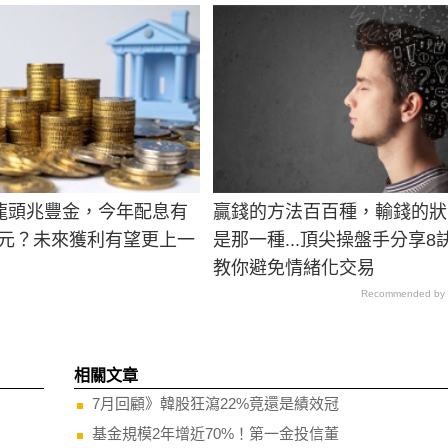
龍頭兆豐金，今年配息有
贏錢的方法百百種，輸錢的狀
7元？未來獲利有望更上一
是那一種...頂尖操盤手分享8
教你避免情緒化交易
Recommended by
相關文章
7月回顧》韓股狂瀉22%竟還是績效冠
基金規模2年增近70%！第一金投信董