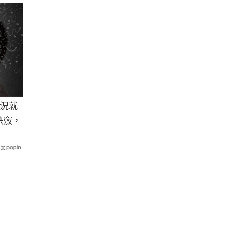
況就
訣竅，