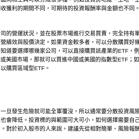
回收獲利的期間不同，可期待的投資報酬率與金額也不同
公司的營運狀況，並在股票市場進行交易買賣，完全持有
經營績效與股價決定。如果資金較多者，可以分散購買好
知道要選擇哪幾家公司，可以直接購買該產業的ETF，
國或美國市場，那就可以買進中國或美國的指數型ETF；
以購買區域型ETF。
，一旦發生危險就可能全軍覆沒，所以通常要分散投資風
率也會降低。投資標的與範圍可大可小，如何選擇需要自
力。對於初入股市的人來說，建議先從相對簡單、風險報