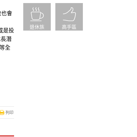
數也會
退休族
高手區
或是投
成長潛
）等全
列印