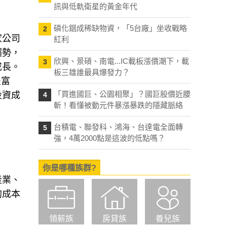
訊與低軌衛星的黃金年代
磷化銦成稀缺物資，「5台廠」坐收戰略
2
家公司
紅利
趨勢，
欣興、景碩、南電...IC載板漲價潮下，載
3
成長。
板三雄誰最具爆發力？
豐富
「買進國巨、公園相聚」？國巨股價近腰
投資成
4
斬！看懂被動元件暴漲暴跌的隱藏脈絡
台積電、聯發科、鴻海、台達電全面轉
5
強，4萬2000點是這波的低點嗎？
你是哪種族群?
產業、
的成本
領薪族
房貸族
養兒族