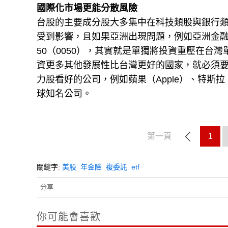
國際化市場更能分散風險
台股的主要成分股大多集中在科技類股與銀行
受到影響，且如果亞洲出現問題，例如亞洲金
50（0050），其實就是單獨將投資重壓在台
資更多其他發展性比台灣更好的國家，就必須要
力股看好的公司，例如蘋果（Apple）、特斯拉（Tes
球知名公司。
第一頁
1
關鍵字:
美股
年金險
複委託
etf
分享:
你可能會喜歡