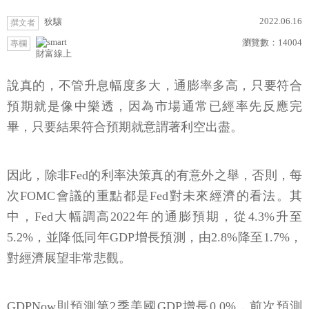
2022.06.16
狄驤
撰文者
瀏覽數：
14004
專欄
財富線上
說真的，不管升息幅度多大，通膨率多高，只要符合
預期就是像中樂透，因為市場通常已經率先反應完
畢，只要結果符合預期就意謂著利空出盡。
因此，除非Fed的利率決策真的有意外之舉，否則，每
次FOMC會議的重點都是Fed對未來經濟的看法。其
中，Fed大幅調高2022年的通膨預期，從4.3%升至
5.2%，並降低同年GDP增長預測，由2.8%降至1.7%，
對經濟展望非常悲觀。
GDPNow則預測第2季美國GDP增長0.0%，前次預測