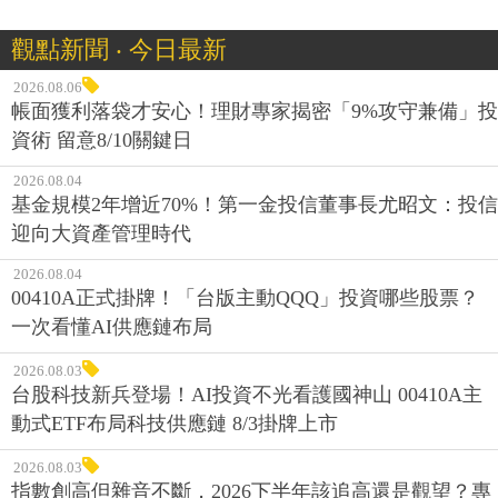
觀點新聞 ‧ 今日最新
2026.08.06
帳面獲利落袋才安心！理財專家揭密「9%攻守兼備」投
資術 留意8/10關鍵日
2026.08.04
基金規模2年增近70%！第一金投信董事長尤昭文：投信
迎向大資產管理時代
2026.08.04
00410A正式掛牌！「台版主動QQQ」投資哪些股票？
一次看懂AI供應鏈布局
2026.08.03
台股科技新兵登場！AI投資不光看護國神山 00410A主
動式ETF布局科技供應鏈 8/3掛牌上市
2026.08.03
指數創高但雜音不斷，2026下半年該追高還是觀望？專