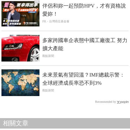
PR
伴侶和妳一起預防HPV，才有資格說
愛妳！
PR・台灣癌症基金會
多家跨國車企表態中國工廠復工 努力
擴大產能
觀點新聞
未來景氣有望回溫？IMF總裁示警：
全球經濟成長率恐不到3%
觀點新聞
Recommended by
相關文章