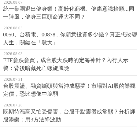
2026.08.07
統一集團退出健身業！高齡化商機、健康意識抬頭...同
一陣風，健身三巨頭命運大不同？
2026.08.03
0050、台積電、00878...你願意投資多少錢？真正想改變
人生，關鍵在「數大」
2026.08.03
ETF愈跌愈買，成台股大跌時的定海神針？內行人示
警：背後暗藏死亡螺旋風險
2026.07.31
台股震盪、融資斷頭與當沖成惡夢！市場對AI股的樂觀
定價，恐比想像中脆弱
2026.07.28
既期待漲高又怕受傷害，台股千點震盪成常態？分析師
股添樂：用3方法降波動