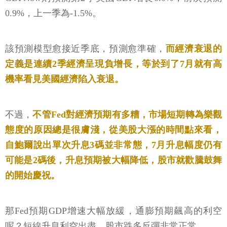
0.9%，上一季為-1.5%。
該預測模型愈接近季底，預測愈準確，
而經濟衰退的
定義是連續2季經濟呈現負增長，等於到了7月就有高
機率看見美國經濟陷入衰退。
不過，
不管Fed對經濟預期有多糟，市場短期轉為樂觀
態度的原因總是很膚淺，從美股大漲的時間點來看，
自鮑爾說出單次升息3碼並非常態，7月升息幅度仍有
可能是2碼後，升息預期被大幅降低，股市就歡騰鼓舞
的開始慶祝。
那Fed預期GDP增速大幅放緩，通膨預期飆高的利空
呢？短線升息利空出盡，股市跌多反彈非常正常。