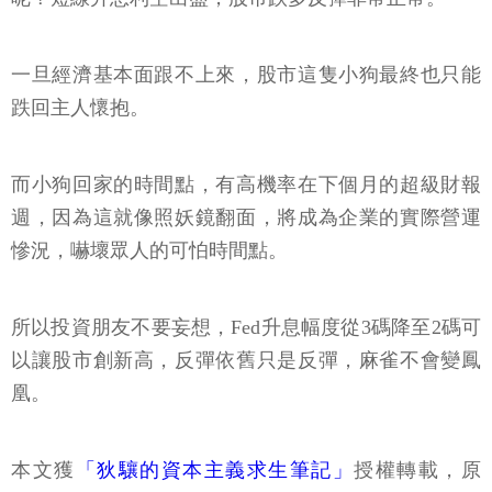
一旦經濟基本面跟不上來，股市這隻小狗最終也只能
跌回主人懷抱。
而小狗回家的時間點，有高機率在下個月的超級財報
週，因為這就像照妖鏡翻面，將成為企業的實際營運
慘況，嚇壞眾人的可怕時間點。
所以投資朋友不要妄想，Fed升息幅度從3碼降至2碼可
以讓股市創新高，反彈依舊只是反彈，麻雀不會變鳳
凰。
本文獲
「狄驤的資本主義求生筆記」
授權轉載，原