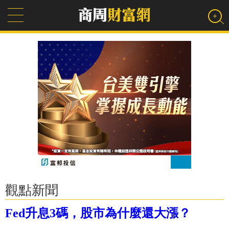
觀點新聞
Fed升息3碼，股市為什麼還大漲？