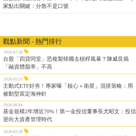
家點出關鍵：分散不是口號
觀點新聞 ‧ 熱門排行
2026.07.28
台股「四貸同堂」恐複製韓國去槓桿風暴？陳威良揭
「融資體脂率」不高
2026.05.21
主動式ETF好夯！專家曝「核心＋衛星」混搭策略：用
被動型當定海神針
2026.08.04
基金規模2年增近70%！第一金投信董事長尤昭文：投信
迎向大資產管理時代
2026.05.29