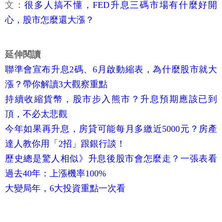
文：
很多人搞不懂，FED升息三碼市場有什麼好開
心，股市怎麼還大漲？
延伸閱讀
聯準會宣布升息2碼、6月啟動縮表，為什麼股市就大
漲？帶你解讀3大觀察重點
持續收縮貨幣，股市步入熊市？升息預期應該已到
頂，不必太悲觀
今年如果再升息，房貸可能每月多繳近5000元？房產
達人教你用「2招」跟銀行談！
歷史總是驚人相似》升息後股市會怎麼走？一張表看
過去40年：上漲機率100%
大變局年，6大投資重點一次看