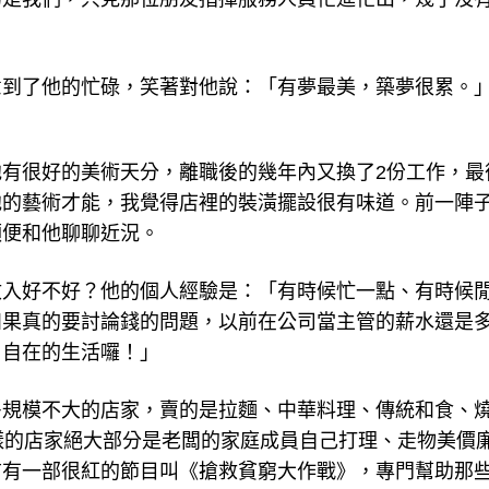
意到了他的忙碌，笑著對他說：「有夢最美，築夢很累。
有很好的美術天分，離職後的幾年內又換了2份工作，最
他的藝術才能，我覺得店裡的裝潢擺設很有味道。前一陣
順便和他聊聊近況。
收入好不好？他的個人經驗是：「有時候忙一點、有時候
如果真的要討論錢的問題，以前在公司當主管的薪水還是
由自在的生活囉！」
多規模不大的店家，賣的是拉麵、中華料理、傳統和食、
樣的店家絕大部分是老闆的家庭成員自己打理、走物美價
前有一部很紅的節目叫《搶救貧窮大作戰》，專門幫助那