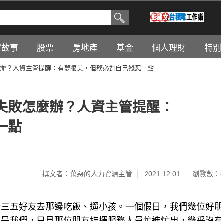
富故事
股票
房地產
基金
個人理財
特別
辦？人資主管提醒：有夢很美，但務必對自己殘忍一點
失敗怎麼辦？人資主管提醒：
一點
撰文者：萬惡的人力資源主管
2021.12.01
瀏覽數：4
合三五好友去那邊吃飯、遛小孩。一個假日，我們幾位好
的是我們，只見那位朋友指揮服務人員忙進忙出，幾乎沒