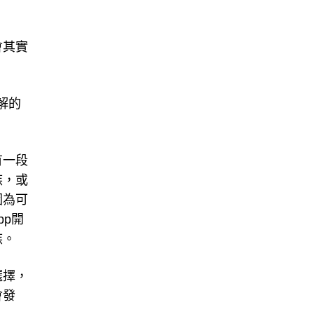
會其實
解的
有一段
族，或
因為可
p開
族。
選擇，
會發