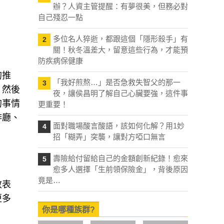
辦？人資主管提醒：有夢很美，但務必對
自己殘忍一點
多位名人猝逝，都跟這個「隱形殺手」有
2
關！秋冬溫差大，留意這些行為，才能預
防疾病保健康
的推
「我好煎熬…」是否急救失智父的那一
3
；然後
夜，讓侯昌明了解自己心臟要強，這件事
的事情
更重要！
啡廳、
面對職場酸言酸語，該如何化解？用1妙
4
招「糊弄」突襲，讓對方啞口無言
壽險給付留給自己的金額創新紀錄！愈來
5
愈多人選擇「生前領保險金」，背後原因
竟是…
效表
更多
你是哪種族群?