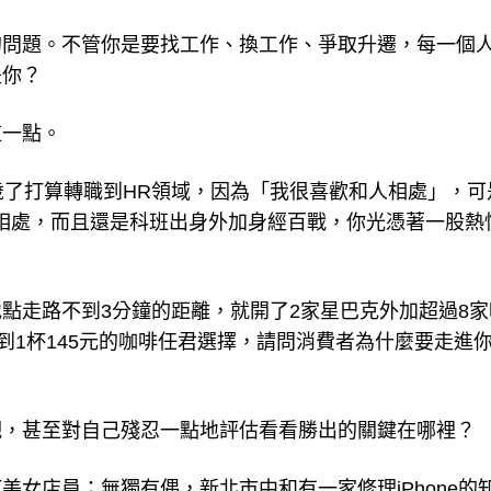
的問題。不管你是要找工作、換工作、爭取升遷，每一個
是你？
這一點。
歲了打算轉職到HR領域，因為「我很喜歡和人相處」，可
相處，而且還是科班出身外加身經百戰，你光憑著一股熱
點走路不到3分鐘的距離，就開了2家星巴克外加超過8家
到1杯145元的咖啡任君選擇，請問消費者為什麼要走進
觀，甚至對自己殘忍一點地評估看看勝出的關鍵在哪裡？
女店員；無獨有偶，新北市中和有一家修理iPhone的