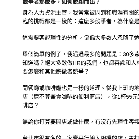
競爭者那麼多，如何脫穎而出？
身為人力資源主管，我常常被問到和職涯有關
臨的挑戰都是一樣的：這麼多競爭者，為什麼
這需要客觀理性的分析，偏偏大多數人忽略了
舉個簡單的例子，我遇過最多的問題是：30多
知道嗎？絕大多數做HR的我們，也都喜歡和人
要怎麼和其他應徵者競爭？
開餐廳或咖啡廳也是一樣的道理。從我上班的地
店（還不算兼賣咖啡的便利商店），從1杯55元
啡店？
無論你打算要開店或做什麼，有沒有先理性客
台北市很有名的一家賣平行輸入相機的店，主打美