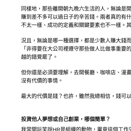
同樣地，那些離開朝九晚六生活的人，無論是
賺到差不多可以過日子的辛苦錢。兩者真的有
不太一樣、成功的定義和關鍵要素也不一樣。
況且，無論是哪一種選擇，都是少數人賺大錢
「非得要在大公司裡遵守那些做人比做事重要
越的錯覺罷了。
但你還是必須要理解，去開餐廳、咖啡店、漫
沒有代價的事情。
最大的代價是錢？也許，雖然我總相信，錢可
投資他人夢想或自己創業，哪個簡單？
我常開玩笑說HR是組織的動物，畢竟這個工作