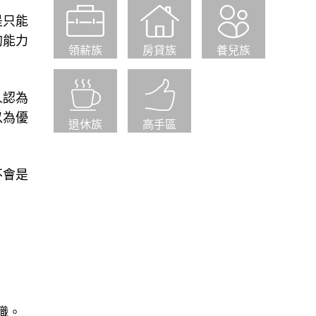
是只能
的能力
領薪族
房貸族
養兒族
人認為
以為優
退休族
高手區
不會是
職。