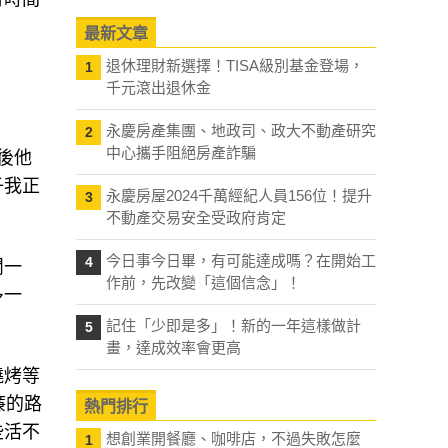
最新文章
退休理財新選擇！TISA級別基金登場，
1
」
千元滾出退休金
永慶房產集團、地政司、政大不動產研究
2
中心攜手阻絕房產詐騙
後他
子我正
永慶房屋2024千萬經紀人員156位！提升
3
不動產交易安全受政府肯定
今日事今日畢，有可能達成嗎？在開始工
4
閒一
作前，先改變「這個信念」！
多一
記住「少即是多」！新的一年這樣做計
5
畫，達成效率會更高
燒烤等
廉的路
熱門排行
些活不
想創業開餐廳、咖啡店，不過失敗怎麼
1