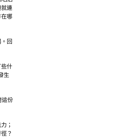
但就連
方在哪
場。回
了些什
發生
對這份
能力；
行徑？