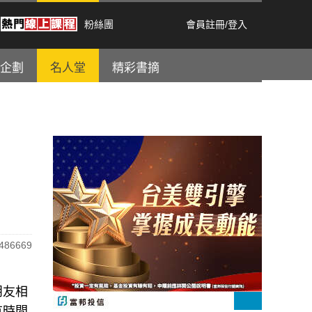
粉絲團
會員註冊
/
登入
企劃
名人堂
精彩書摘
86669
朋友相
有時間