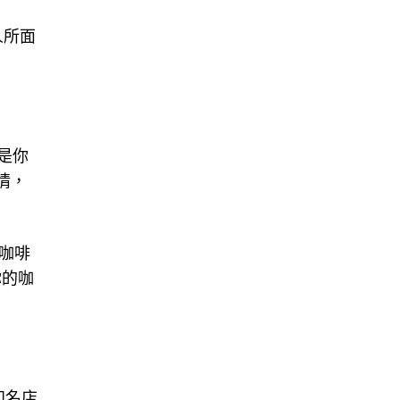
人所面
是你
情，
咖啡
你的咖
知名店