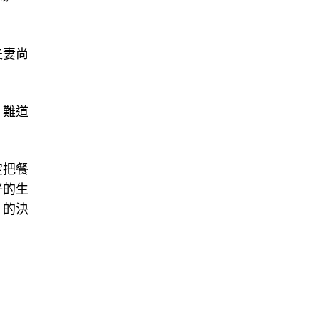
夫妻尚
，難道
定把餐
好的生
」的決