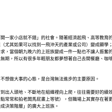
「開一家小店就不錯」的社會。隨著經濟起飛、高等教育
族（尤其如果可以找到一飛沖天的產業或公司）變成顯學
於求，當個朝九晚六的上班族變成一件一點也不讓人振奮
遙無期，所以有很多年輕朋友都夢想著自己去開餐廳、咖
、不想做大事的心態，是台灣無法進步的主要原因。
當到出人頭地、不斷地在組織裡向上爬，往往需要好的績
一點常常和拍老闆馬屁畫上等號），但職場上其實存在著
變成決策階層」的廣大上班族。