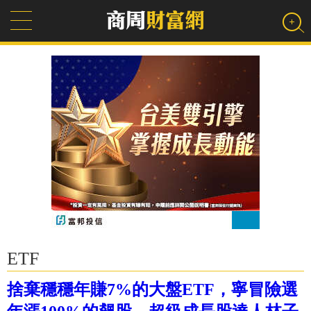
ETF
捨棄穩穩年賺7%的大盤ETF，寧冒險選