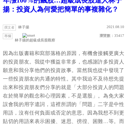
年漲100%的飆股…超級成長股達人林子
揚：投資人為何愛把簡單的事複雜化？
2021.08.10
林子揚
撰文者
瀏覽數：
35417
專欄
林子揚的超級成長股觀察
因為出版書籍和寫部落格的原因，有機會接觸更廣大
的投資朋友。我從中獲益非常多，也感謝許多投資人
願意和我分享他們的投資故事。當然我也從中發現了
一些投資朋友的共通的特性。其中我迫不及待想先提
出來和投資朋友們分享的就是「大部分投資人的問題
在於簡單的觀念和心理因素，不是選股」。為免大家
誤會我的用字遣詞，這裡所謂的「問題」二字是中性
用語，沒有任何負面或否定的意思。因為我想不到更
貼切的用語來表示困擾、迷思、徬徨、困難…等。而