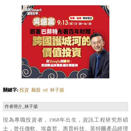
關鍵字:
投資
飆股
etf
林子揚
作者簡介_林子揚
現為專職投資者，1968年出生，資訊工程研究所碩
士，曾任微軟、埃森哲、惠普科技、英特爾產品經理