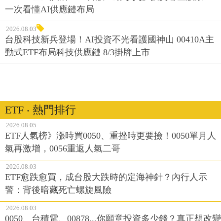
一次看懂AI供應鏈布局
2026.08.03
台股科技新兵登場！AI投資不光看護國神山 00410A主
動式ETF布局科技供應鏈 8/3掛牌上市
ETF ‧ 熱門排行
2026.08.05
ETF人氣榜》漲時買0050、重挫時更要撿！0050單月人
氣再激增，0056重返人氣二哥
2026.08.03
ETF愈跌愈買，成台股大跌時的定海神針？內行人示
警：背後暗藏死亡螺旋風險
2026.08.03
0050、台積電、00878...你願意投資多少錢？真正想改變