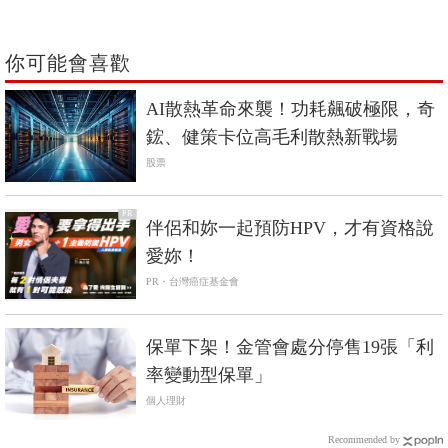
你可能會喜歡
AI散熱革命來襲！功耗飆破極限，奇
鋐、健策卡位高毛利散熱新戰場
股票
PR
伴侶和妳一起預防HPV，才有資格說
愛妳！
PR・台灣癌症基金會
保單下架！金管會處分停售19張「利
率變動型保單」
個人理財
Recommended by