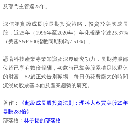
及部門主管達25年。
深信並實踐成長股長期投資策略，投資於美國成長
股，近25年（1996年至2020年）年化報酬率達25.37%
（美國S&P 500指數同期則為7.51%）。
憑著科技產業專業知識及深厚研究功力，長期持股部
位皆已享有數倍報酬，40歲時已靠美股累積足以退休
的財富，52歲正式告別職場，每日仍花費龐大的時間
沉浸於股票基本面及產業趨勢的研究。
著作：
《超級成長股投資法則：理科大叔買美股25年
暴賺283倍》
部落格：
林子揚的部落格