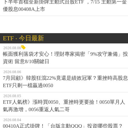
下半年首檔全新掛牌主動式台股ETF ，7/15 主動第一金
優股息00408A上市
ETF ‧ 今日最新
2026.08.06
帳面獲利落袋才安心！理財專家揭密「9%攻守兼備」投
資術 留意8/10關鍵日
2026.08.06
7月回顧》韓股狂瀉22%竟還是績效冠軍？重挫時高股息
ETF只剩一檔贏過0050
2026.08.05
ETF人氣榜》漲時買0050、重挫時更要撿！0050單月人
氣再激增，0056重返人氣二哥
2026.08.04
00410A正式掛牌！「台版主動QQQ」投資哪些股票？