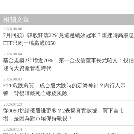
相關文章
2026.08.06
7月回顧》韓股狂瀉22%竟還是績效冠軍？重挫時高股息
ETF只剩一檔贏過0050
2026.08.04
基金規模2年增近70%！第一金投信董事長尤昭文：投信
迎向大資產管理時代
2026.08.03
ETF愈跌愈買，成台股大跌時的定海神針？內行人示
警：背後暗藏死亡螺旋風險
2026.07.23
從0050挑績優股賺更多？2表揭真實數據：買下全市
場，是因為對市場保持敬畏！
2026.07.14