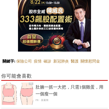
關鍵字:
保險公司
疫情
確診
新冠肺炎
醫護
關懷慰問金
你可能會喜歡
PR
肚腩一抓一大把，只需1個雞蛋，用
一個瘦一個
PR・新素簡