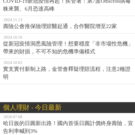
COVID-19新冠疫情再起！疾管署：第7波Omicron病毒
株來襲、6月恐達高峰
2024.11.13
壽險公會推保險理賠醫起通，合作醫院增至22家
2024.10.16
從新冠疫情洞悉風險管理！想要穩度「非市場性危機」
帶來的財損，不可不知的危機準備模式
2024.10.02
實支實付新制上路，金管會釋疑理賠流程，注意2種證
明
個人理財 ‧ 今日最新
2026.07.08
哈日族的日圓新出路！國內首張日圓計價終身壽險，宣
告利率喊到3%