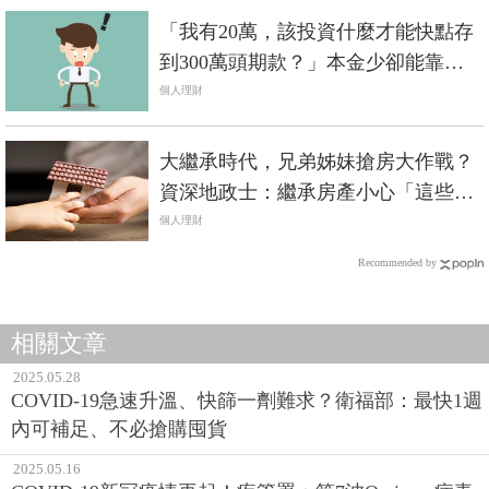
「我有20萬，該投資什麼才能快點存
到300萬頭期款？」本金少卻能靠投
資翻身，絕對是詐騙
個人理財
大繼承時代，兄弟姊妹搶房大作戰？
資深地政士：繼承房產小心「這些
事」！
個人理財
Recommended by
相關文章
2025.05.28
COVID-19急速升溫、快篩一劑難求？衛福部：最快1週
內可補足、不必搶購囤貨
2025.05.16