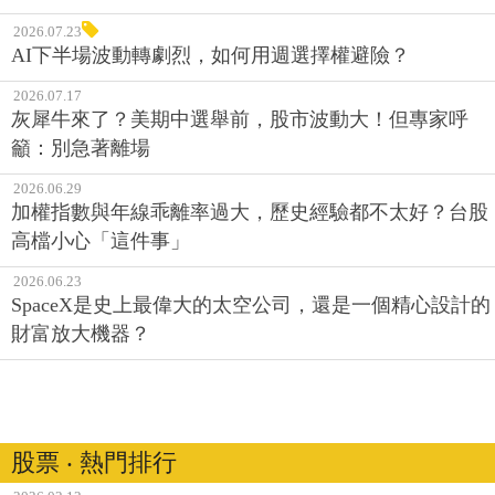
2026.07.23
AI下半場波動轉劇烈，如何用週選擇權避險？
2026.07.17
灰犀牛來了？美期中選舉前，股市波動大！但專家呼
籲：別急著離場
2026.06.29
加權指數與年線乖離率過大，歷史經驗都不太好？台股
高檔小心「這件事」
2026.06.23
SpaceX是史上最偉大的太空公司，還是一個精心設計的
財富放大機器？
股票 ‧ 熱門排行