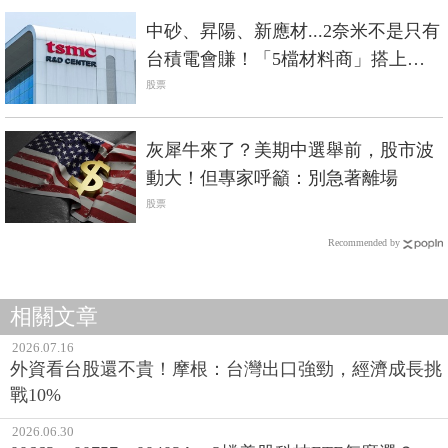
中砂、昇陽、新應材...2奈米不是只有
台積電會賺！「5檔材料商」搭上成
長列車
股票
灰犀牛來了？美期中選舉前，股市波
動大！但專家呼籲：別急著離場
股票
Recommended by
相關文章
2026.07.16
外資看台股還不貴！摩根：台灣出口強勁，經濟成長挑
戰10%
2026.06.30