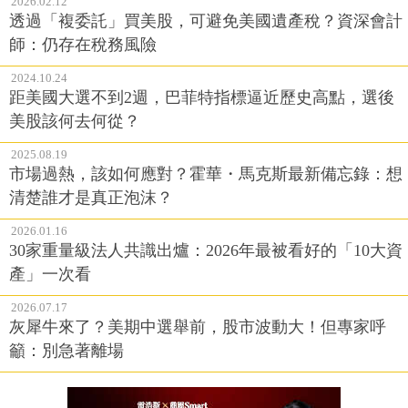
2026.02.12
透過「複委託」買美股，可避免美國遺產稅？資深會計
師：仍存在稅務風險
2024.10.24
距美國大選不到2週，巴菲特指標逼近歷史高點，選後
美股該何去何從？
2025.08.19
市場過熱，該如何應對？霍華・馬克斯最新備忘錄：想
清楚誰才是真正泡沫？
2026.01.16
30家重量級法人共識出爐：2026年最被看好的「10大資
產」一次看
2026.07.17
灰犀牛來了？美期中選舉前，股市波動大！但專家呼
籲：別急著離場