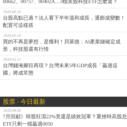
00662、00757、00402A…3檔美股科技ETF怎麼選？
2026.06.10
台股高點已過？法人看下半年溫和成長，通膨成變數！
配置可這樣搭
2026.05.19
買的不再是夢想，是獲利！貝萊德：AI產業鏈確定成
形，科技股還有行情
2026.02.11
台灣錢淹腳目再現？台灣未來5年GDP成長「贏過這
國」將成常態
股票 ‧ 今日最新
2026.08.06
7月回顧》韓股狂瀉22%竟還是績效冠軍？重挫時高股息
ETF只剩一檔贏過0050