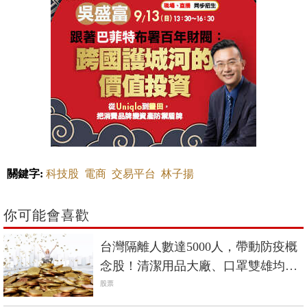
關鍵字:
科技股
電商
交易平台
林子揚
你可能會喜歡
台灣隔離人數達5000人，帶動防疫概
念股！清潔用品大廠、口罩雙雄均受
青睞！
股票