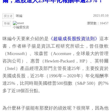
爾，選股達人25年年化報酬率逾25%！
2021.05.10
咪編
撰文者
瀏覽數：
16457
專欄
小編愛投資
咪編今天要來介紹的是
《超級成長股投資法則》
這本
書，作者林子揚是資訊工程研究所碩士，曾任微軟
（Microsoft）、埃森哲（Accenture，全球最大的管理
咨詢公司）、惠普（Hewlett-Packard，HP）、英特爾
（Intel）產品經理及部門主管長達25年，主要投資於
美國成長股，近25年（1996年～2020年）年化報酬率
達25%，比同時期美國標普500指數（S&P 500）的7%
多了近18個百分點。
為什麼林子揚能有那麼好的績效呢？很簡單，因為他