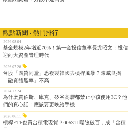
觀點新聞 ‧ 熱門排行
2026.08.04
基金規模2年增近70%！第一金投信董事長尤昭文：投信
迎向大資產管理時代
2026.07.28
台股「四貸同堂」恐複製韓國去槓桿風暴？陳威良揭
「融資體脂率」不高
2024.12.24
為什麼賈伯斯、庫克、矽谷高層都禁止小孩使用3C？他
們的真心話：應該要更晚給手機
2026.06.11
槓桿ETF也買台積電現貨？00631L曝險破百，成「含積