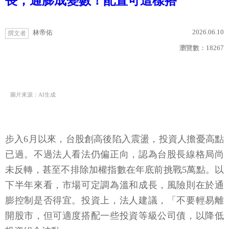
長，通膨成變數！配置可這樣搭
2026.06.10
林帝佑
撰文者
瀏覽數：
18267
圖片來源：AI生成
步入6月以來，台股創高後陷入震盪，投資人擔憂高點
已過。不過法人看法仍偏正向，認為台股長線格局尚
未反轉，甚至不排除加權指數在年底前挑戰5萬點。以
下半年來看，市場可定調為溫和成長，風險則在於通
膨控制是否得宜。投資上，法人建議，「不要輕易離
開股市，但可適度搭配一些投資等級公司債，以降低