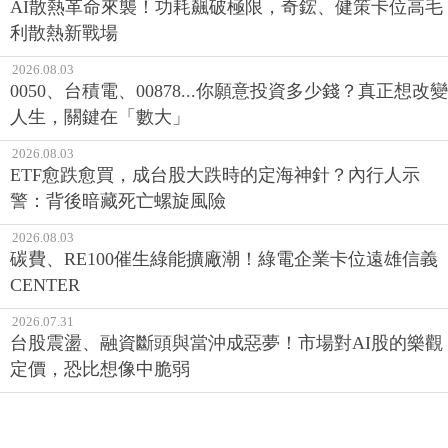
AI散熱革命來襲！功耗飆破極限，奇鋐、健策卡位高毛
利散熱新戰場
2026.08.03
0050、台積電、00878...你願意投資多少錢？真正想改變
人生，關鍵在「數大」
2026.08.03
ETF愈跌愈買，成台股大跌時的定海神針？內行人示
警：背後暗藏死亡螺旋風險
2026.08.03
碳費、RE100催生綠能擴廠潮！綠電企業卡位遠雄信義
CENTER
2026.07.31
台股震盪、融資斷頭與當沖成惡夢！市場對AI股的樂觀
定價，恐比想像中脆弱