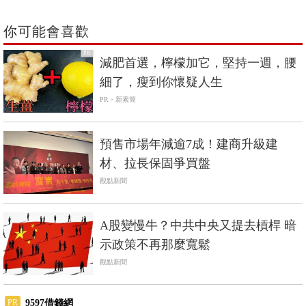
你可能會喜歡
PR
減肥首選，檸檬加它，堅持一週，腰
細了，瘦到你懷疑人生
PR・新素簡
預售市場年減逾7成！建商升級建
材、拉長保固爭買盤
觀點新聞
A股變慢牛？中共中央又提去槓桿 暗
示政策不再那麼寬鬆
觀點新聞
9597借錢網
PR