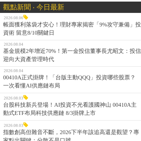
觀點新聞 ‧ 今日最新
2026.08.06
帳面獲利落袋才安心！理財專家揭密「9%攻守兼備」投
資術 留意8/10關鍵日
2026.08.04
基金規模2年增近70%！第一金投信董事長尤昭文：投信
迎向大資產管理時代
2026.08.04
00410A正式掛牌！「台版主動QQQ」投資哪些股票？
一次看懂AI供應鏈布局
2026.08.03
台股科技新兵登場！AI投資不光看護國神山 00410A主
動式ETF布局科技供應鏈 8/3掛牌上市
2026.08.03
指數創高但雜音不斷，2026下半年該追高還是觀望？專
家點出關鍵：分散不是口號