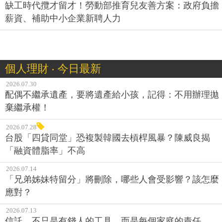
缺工時代攬才留才！勞動部推育兒友善方案：政府負擔
薪資、補助中小企業新聘人力
個人理財 ‧ 今日最新
2026.07.30
配偶不繼承遺產，要將遺產給小孩，記得：不用辦理拋
棄繼承權！
2026.07.28
台股「四貸同堂」恐複製韓國去槓桿風暴？陳威良揭
「融資體脂率」不高
2026.07.14
「兄弟姊妹特留分」將刪除，哪些人會受影響？該怎麼
應對？
2026.07.13
信託，不只是有錢人的工具，而是每個家庭的責任