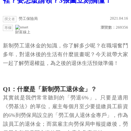
裡？要怎麼請領？3張圖立刻搞懂！
2021.04.16
勞工保險局
撰文者
瀏覽數：
269356
專欄
財富線上
新制勞工退休金的知識，你了解多少呢？在職場奮鬥
多年，對退休後的生活有什麼規畫呢？今天就帶大家
一起了解勞退權益，為之後的退休生活預做準備！
Q1：什麼是「新制勞工退休金」？
其實就是我們常常聽到的「勞退6%」。只要是適用
《勞基法》的單位，雇主每個月至少要提繳員工薪資
的6%到勞保局設立的「勞工個人退休金專戶」，作為
該員工的退休金；而當雇主向勞保局申報提繳後，勞