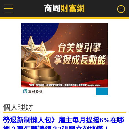
個人理財
勞退新制懶人包》雇主每月提撥6%在哪