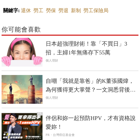
關鍵字:
退休
勞工
勞保
勞退
新制
勞工保險局
你可能會喜歡
日本超強理財術！靠「不買日」3
招，主婦1年無痛存下55萬
個人理財
自嘲「我就是靠爸」的K董張國煒，
為何獲得更大掌聲？一文洞悉背後的
社會邏輯
個人理財
PR
伴侶和妳一起預防HPV，才有資格說
愛妳！
PR・台灣癌症基金會