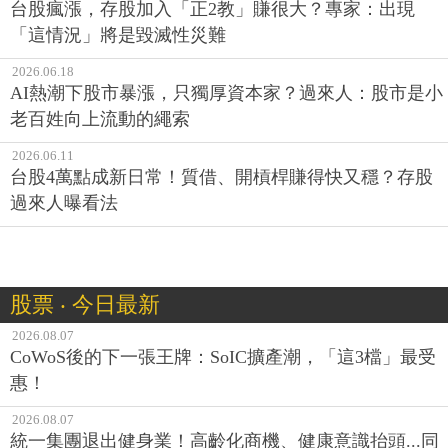
台股瘋漲，存股加入「正2教」賺很大？專家：出現
「這情況」將是毀滅性災難
2026.06.18
AI熱潮下股市暴漲，只獨厚資本家？過來人：股市是小
老百姓向上流動的繩索
2026.06.11
台股4萬點成新日常！質借、開槓桿賺得快又穩？存股
過來人曝看法
股票 ‧ 今日最新
2026.08.07
CoWoS後的下一張王牌：SoIC擴產潮，「這3檔」最受
惠！
2026.08.07
統一集團退出健身業！高齡化商機、健康意識抬頭...同