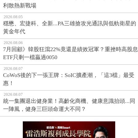
利散熱新戰場
2026.08.05
穩懋、宏捷科、全新...PA三雄搶攻光通訊與低軌衛星的
黃金年代
2026.08.06
7月回顧》韓股狂瀉22%竟還是績效冠軍？重挫時高股息
ETF只剩一檔贏過0050
2026.08.07
CoWoS後的下一張王牌：SoIC擴產潮，「這3檔」最受
惠！
2026.08.07
統一集團退出健身業！高齡化商機、健康意識抬頭...同
一陣風，健身三巨頭命運大不同？