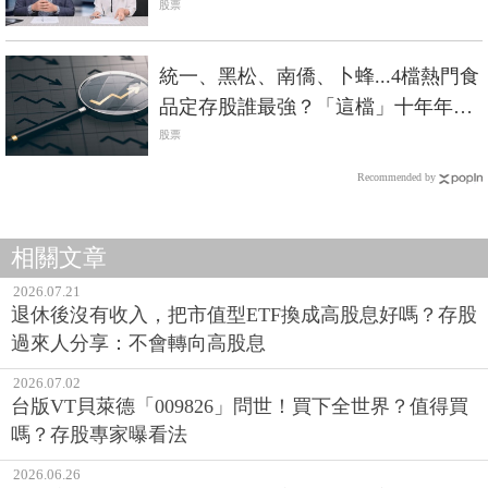
股票
統一、黑松、南僑、卜蜂...4檔熱門食
品定存股誰最強？「這檔」十年年化
報酬飆破20%最狂
股票
Recommended by
相關文章
2026.07.21
退休後沒有收入，把市值型ETF換成高股息好嗎？存股
過來人分享：不會轉向高股息
2026.07.02
台版VT貝萊德「009826」問世！買下全世界？值得買
嗎？存股專家曝看法
2026.06.26