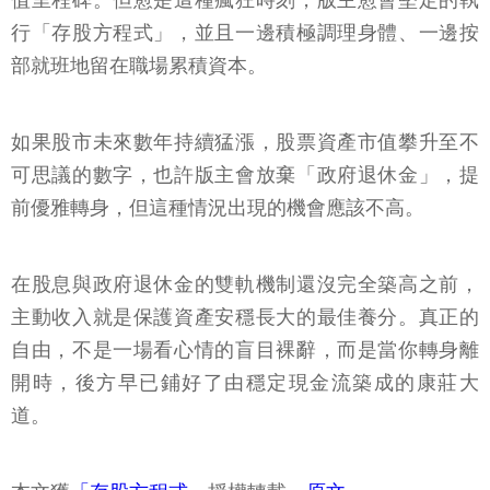
值里程碑。但愈是這種瘋狂時刻，版主愈會堅定的執
行「存股方程式」，並且一邊積極調理身體、一邊按
部就班地留在職場累積資本。
如果股市未來數年持續猛漲，股票資產市值攀升至不
可思議的數字，也許版主會放棄「政府退休金」，提
前優雅轉身，但這種情況出現的機會應該不高。
在股息與政府退休金的雙軌機制還沒完全築高之前，
主動收入就是保護資產安穩長大的最佳養分。真正的
自由，不是一場看心情的盲目裸辭，而是當你轉身離
開時，後方早已鋪好了由穩定現金流築成的康莊大
道。