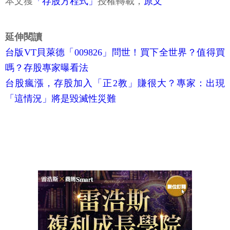
本文獲
「存股方程式」
授權轉載，
原文
延伸閱讀
台版VT貝萊德「009826」問世！買下全世界？值得買
嗎？存股專家曝看法
台股瘋漲，存股加入「正2教」賺很大？專家：出現
「這情況」將是毀滅性災難