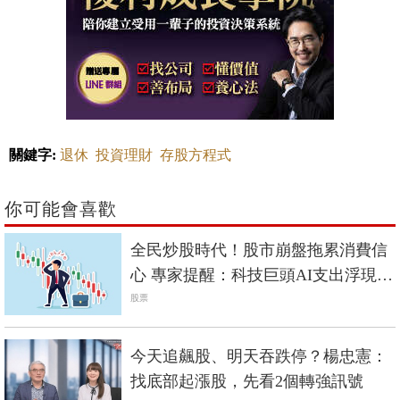
關鍵字:
退休
投資理財
存股方程式
你可能會喜歡
全民炒股時代！股市崩盤拖累消費信
心 專家提醒：科技巨頭AI支出浮現壓
力
股票
今天追飆股、明天吞跌停？楊忠憲：
找底部起漲股，先看2個轉強訊號