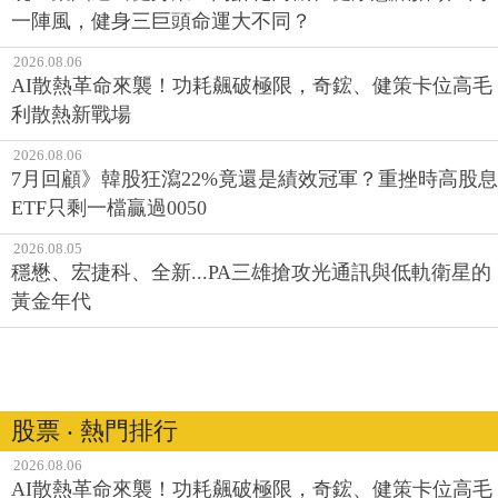
一陣風，健身三巨頭命運大不同？
2026.08.06
AI散熱革命來襲！功耗飆破極限，奇鋐、健策卡位高毛
利散熱新戰場
2026.08.06
7月回顧》韓股狂瀉22%竟還是績效冠軍？重挫時高股息
ETF只剩一檔贏過0050
2026.08.05
穩懋、宏捷科、全新...PA三雄搶攻光通訊與低軌衛星的
黃金年代
股票 ‧ 熱門排行
2026.08.06
AI散熱革命來襲！功耗飆破極限，奇鋐、健策卡位高毛