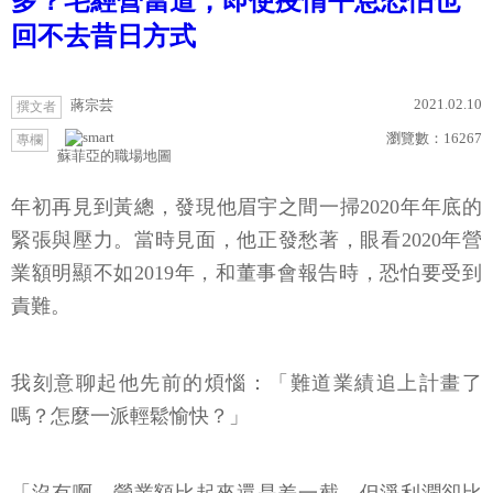
多？宅經營當道，即使疫情平息恐怕也
回不去昔日方式
2021.02.10
蔣宗芸
撰文者
瀏覽數：
16267
專欄
蘇菲亞的職場地圖
年初再見到黃總，發現他眉宇之間一掃2020年年底的
緊張與壓力。當時見面，他正發愁著，眼看2020年營
業額明顯不如2019年，和董事會報告時，恐怕要受到
責難。
我刻意聊起他先前的煩惱：「難道業績追上計畫了
嗎？怎麼一派輕鬆愉快？」