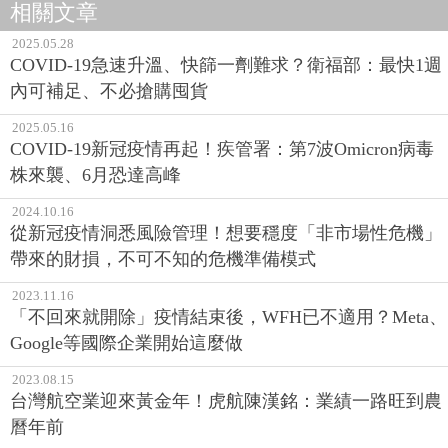
相關文章
2025.05.28
COVID-19急速升溫、快篩一劑難求？衛福部：最快1週
內可補足、不必搶購囤貨
2025.05.16
COVID-19新冠疫情再起！疾管署：第7波Omicron病毒
株來襲、6月恐達高峰
2024.10.16
從新冠疫情洞悉風險管理！想要穩度「非市場性危機」
帶來的財損，不可不知的危機準備模式
2023.11.16
「不回來就開除」疫情結束後，WFH已不適用？Meta、
Google等國際企業開始這麼做
2023.08.15
台灣航空業迎來黃金年！虎航陳漢銘：業績一路旺到農
曆年前