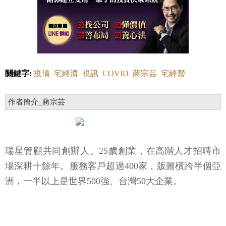
關鍵字:
疫情
宅經濟
視訊
COVID
蔣宗芸
宅經營
作者簡介_蔣宗芸
瑞星管顧共同創辦人。25歲創業，在高階人才招聘市
場深耕十餘年。服務客戶超過400家，版圖橫跨半個亞
洲，一半以上是世界500強、台灣50大企業。