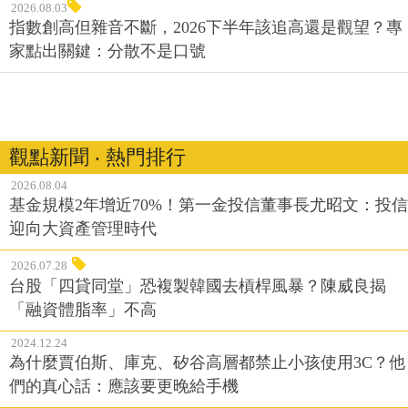
2026.08.03
指數創高但雜音不斷，2026下半年該追高還是觀望？專
家點出關鍵：分散不是口號
觀點新聞 ‧ 熱門排行
2026.08.04
基金規模2年增近70%！第一金投信董事長尤昭文：投信
迎向大資產管理時代
2026.07.28
台股「四貸同堂」恐複製韓國去槓桿風暴？陳威良揭
「融資體脂率」不高
2024.12.24
為什麼賈伯斯、庫克、矽谷高層都禁止小孩使用3C？他
們的真心話：應該要更晚給手機