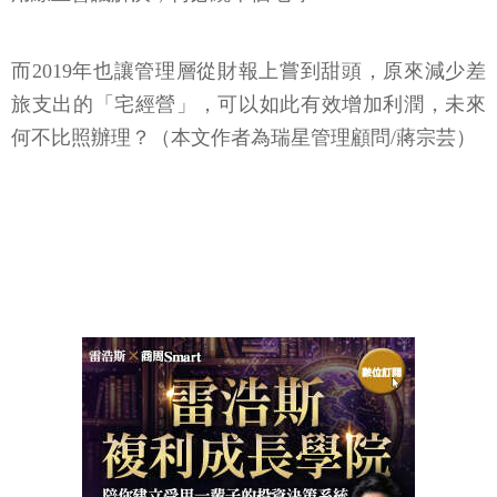
而2019年也讓管理層從財報上嘗到甜頭，原來減少差
旅支出的「宅經營」，可以如此有效增加利潤，未來
何不比照辦理？（本文作者為瑞星管理顧問/蔣宗芸）