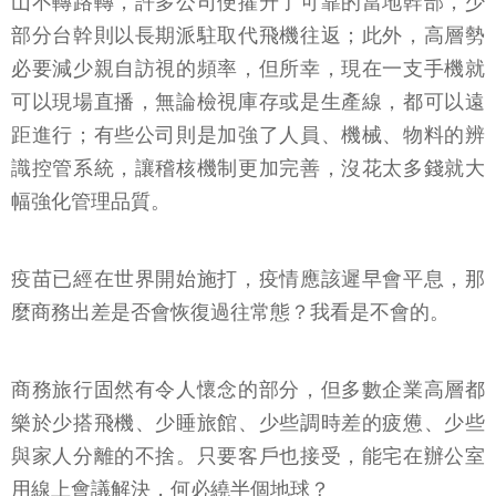
山不轉路轉，許多公司便擢升了可靠的當地幹部，少
部分台幹則以長期派駐取代飛機往返；此外，高層勢
必要減少親自訪視的頻率，但所幸，現在一支手機就
可以現場直播，無論檢視庫存或是生產線，都可以遠
距進行；有些公司則是加強了人員、機械、物料的辨
識控管系統，讓稽核機制更加完善，沒花太多錢就大
幅強化管理品質。
疫苗已經在世界開始施打，疫情應該遲早會平息，那
麼商務出差是否會恢復過往常態？我看是不會的。
商務旅行固然有令人懷念的部分，但多數企業高層都
樂於少搭飛機、少睡旅館、少些調時差的疲憊、少些
與家人分離的不捨。只要客戶也接受，能宅在辦公室
用線上會議解決，何必繞半個地球？