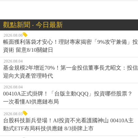
觀點新聞 ‧ 今日最新
2026.08.06
帳面獲利落袋才安心！理財專家揭密「9%攻守兼備」投
資術 留意8/10關鍵日
2026.08.04
基金規模2年增近70%！第一金投信董事長尤昭文：投信
迎向大資產管理時代
2026.08.04
00410A正式掛牌！「台版主動QQQ」投資哪些股票？
一次看懂AI供應鏈布局
2026.08.03
台股科技新兵登場！AI投資不光看護國神山 00410A主
動式ETF布局科技供應鏈 8/3掛牌上市