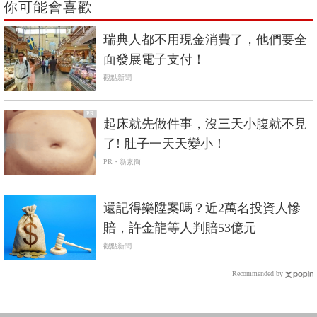
你可能會喜歡
瑞典人都不用現金消費了，他們要全
面發展電子支付！
觀點新聞
PR
起床就先做件事，沒三天小腹就不見
了! 肚子一天天變小！
PR・新素簡
還記得樂陞案嗎？近2萬名投資人慘
賠，許金龍等人判賠53億元
觀點新聞
Recommended by