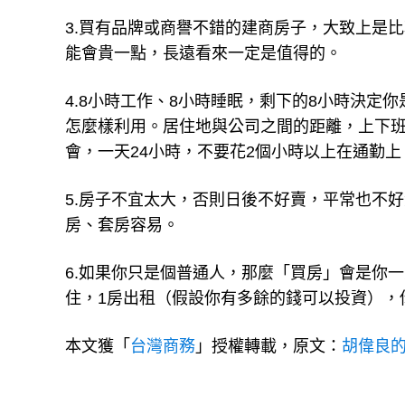
3.買有品牌或商譽不錯的建商房子，大致上是
能會貴一點，長遠看來一定是值得的。
4.8小時工作、8小時睡眠，剩下的8小時決定
怎麼樣利用。居住地與公司之間的距離，上下
會，一天24小時，不要花2個小時以上在通勤
5.房子不宜太大，否則日後不好賣，平常也不
房、套房容易。
6.如果你只是個普通人，那麼「買房」會是你
住，1房出租（假設你有多餘的錢可以投資），
本文獲「
台灣商務
」授權轉載，原文：
胡偉良的