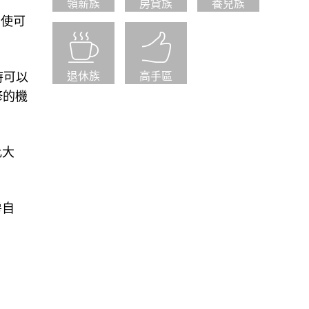
領薪族
房貸族
養兒族
即使可
時可以
退休族
高手區
修的機
比大
房自