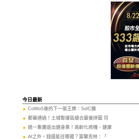
今日最新
CoWoS後的下一張王牌：SoIC擴
都審通過！土城暫緩區縫合最後拼圖 司
統一集團退出健身業！高齡化商機、健康
AI之外，錢還能往哪擺？富蘭克林：「