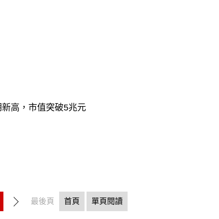
用
同期新高，市值突破5兆元
最後頁
首頁
單頁閱讀