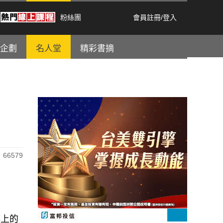
粉絲團
會員註冊
/
登入
企劃
名人堂
精彩書摘
66579
樓上的