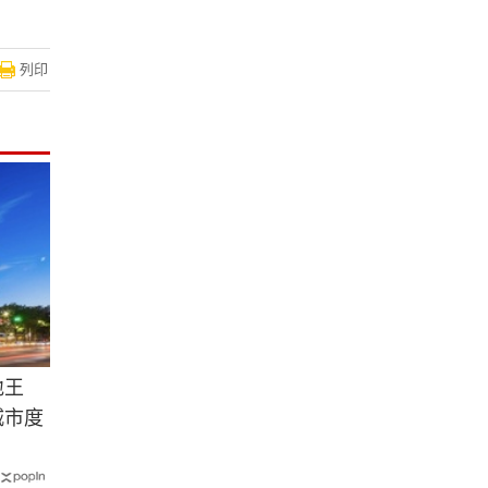
列印
地王
城市度