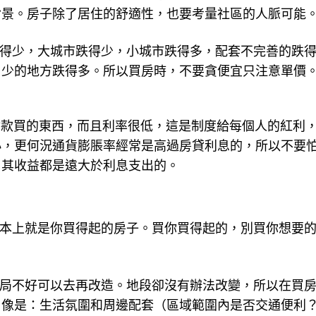
背景。房子除了居住的舒適性，也要考量社區的人脈可能
跌得少，大城市跌得少，小城市跌得多，配套不完善的跌
口少的地方跌得多。所以買房時，不要貪便宜只注意單價
期付款買的東西，而且利率很低，這是制度給每個人的紅利
小，更何況通貨膨脹率經常是高過房貸利息的，所以不要
，其收益都是遠大於利息支出的。
基本上就是你買得起的房子。買你買得起的，別買你想要
格局不好可以去再改造。地段卻沒有辦法改變，所以在買
？像是：生活氛圍和周邊配套（區域範圍內是否交通便利