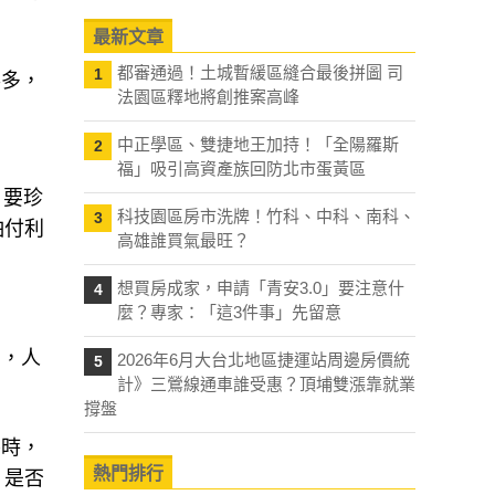
。
最新文章
都審通過！土城暫緩區縫合最後拼圖 司
1
得多，
法園區釋地將創推案高峰
。
中正學區、雙捷地王加持！「全陽羅斯
2
福」吸引高資產族回防北市蛋黃區
，要珍
科技園區房市洗牌！竹科、中科、南科、
3
怕付利
高雄誰買氣最旺？
想買房成家，申請「青安3.0」要注意什
4
麼？專家：「這3件事」先留意
的，人
2026年6月大台北地區捷運站周邊房價統
5
計》三鶯線通車誰受惠？頂埔雙漲靠就業
撐盤
房時，
熱門排行
？是否