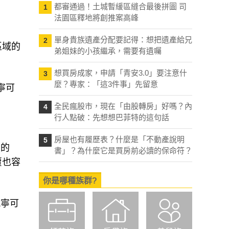
都審通過！土城暫緩區縫合最後拼圖 司
1
法園區釋地將創推案高峰
單身貴族遺產分配要記得：想把遺產給兄
2
區域的
弟姐妹的小孩繼承，需要有遺囑
想買房成家，申請「青安3.0」要注意什
3
麼？專家：「這3件事」先留意
寧可
全民瘋股市，現在「由股轉房」好嗎？內
4
行人點破：先想想巴菲特的這句話
房屋也有履歷表？什麼是「不動產說明
5
標的
書」？為什麼它是買房前必讀的保命符？
賣也容
你是哪種族群?
就寧可