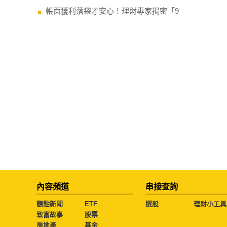
帳面獲利落袋才安心！理財專家揭密「9
內容頻道
串接查詢
觀點新聞
ETF
選股
理財小工具
致富故事
股票
房地產
基金