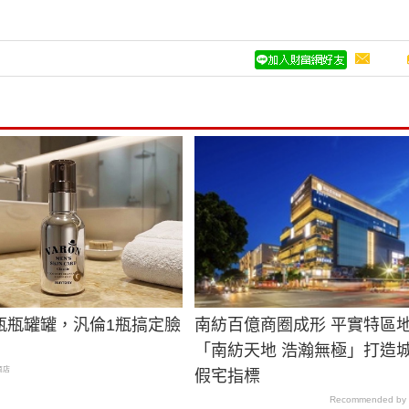
瓶瓶罐罐，汎倫1瓶搞定臉
南紡百億商圈成形 平實特區
「南紡天地 浩瀚無極」打造
商店
假宅指標
Recommended by