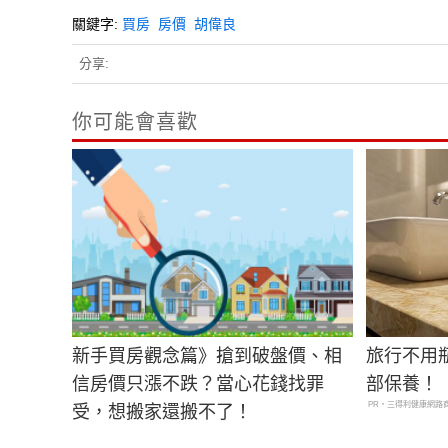
關鍵字:
買房
房價
胡偉良
分享:
你可能會喜歡
新手買房觀念篇》搶到破盤價、相
旅行不用
信房價只漲不跌？當心花錢找罪
部保養！
PR・三得利健康網路
受，想搬家還搬不了！