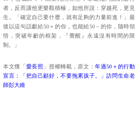
者，反而讓他更樂觀積極，如他所說：穿越死，更見
生。「確定自己要什麼，就有足夠的力量前進！」最
後以這句話獻給50＋的你，也能給50－的你，隨時領
悟，突破年齡的框架，『覺醒』永遠沒有時間的限
制。」
本文獲「
愛長照
」授權轉載，原文：
年過50＋的行動
宣言：「把自己顧好，不要拖累孩子。」訪問生命老
師彭大維