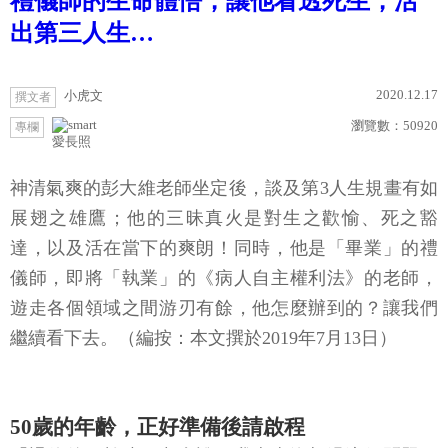
禮儀師的生命體悟，讓他看透死生，活
出第三人生…
2020.12.17
小虎文
撰文者
瀏覽數：
50920
專欄
愛長照
神清氣爽的彭大維老師坐定後，談及第3人生規畫有如
展翅之雄鷹；他的三昧真火是對生之歡愉、死之豁
達，以及活在當下的爽朗！同時，他是「畢業」的禮
儀師，即將「執業」的《病人自主權利法》的老師，
遊走各個領域之間游刃有餘，他怎麼辦到的？讓我們
繼續看下去。（編按：本文撰於2019年7月13日）
50歲的年齡，正好準備後請啟程