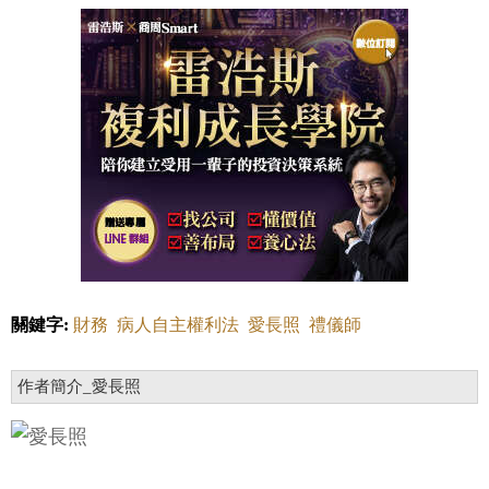
關鍵字:
財務
病人自主權利法
愛長照
禮儀師
作者簡介_愛長照