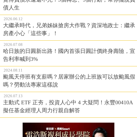
債人生
2026.06.12
大繼承時代，兄弟姊妹搶房大作戰？資深地政士：繼承
房產小心「這些事」！
2026.07.08
哈日族的日圓新出路！國內首張日圓計價終身壽險，宣
告利率喊到3%
2024.08.11
颱風天停班有支薪嗎？居家辦公的上班族可以放颱風假
嗎？勞動法專家這樣說
2026.07.13
主動式 ETF 正夯，投資人心中 4 大疑問！永豐00410A
擬任基金經理人周力行親自解答