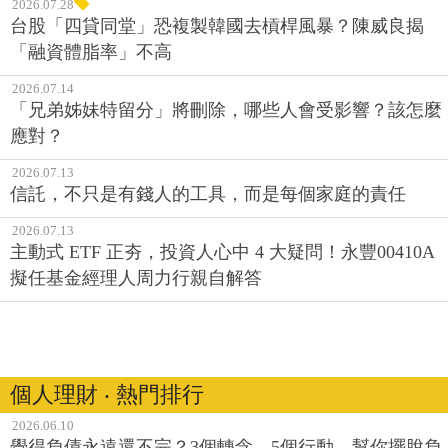
2026.07.28
台股「四貸同堂」恐複製韓國去槓桿風暴？陳威良揭
「融資體脂率」不高
2026.07.14
「兄弟姊妹特留分」將刪除，哪些人會受影響？該怎麼
應對？
2026.07.13
信託，不只是有錢人的工具，而是每個家庭的責任
2026.07.13
主動式 ETF 正夯，投資人心中 4 大疑問！永豐00410A
擬任基金經理人周力行親自解答
個人理財 ‧ 熱門排行
2026.06.10
覺得負債永遠還不完？3個轉念、5個行動，幫你擺脫負