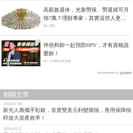
高薪族退休，光靠勞保、勞退就可月
領7萬？理財專家：其實這些人更要
注意退休金規畫！
個人理財
PR
伴侶和妳一起預防HPV，才有資格說
愛妳！
PR・台灣癌症基金會
Recommended by
相關文章
2026.07.06
新光人壽攜手彰銀，首賣雙美元利變壽險，善用保障槓
桿放大資產效率！
2026.05.21