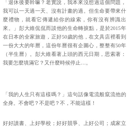
「退休後要幹嘛？老實說，我本來沒想過這個問題，
我可以一天過一天、沒有計畫的過。但生命要帶來什
麼禮物，就看它傳遞給你的線索，你有沒有辨識出
來。」彭大維侃侃而談他的生命轉捩點，是於2015年
在日本的全家旅遊，正好50歲的他，在文具店裡看到
一份大大的年曆，這份年曆很有企圖心，整整有50年
（半生曆）。彭大維看著上頭的西元日期，思索著：
我要怎麼填滿它？又什麼時候停止…。
「我的人生只有這樣嗎？」這句話像電流般竄流他的
全身。不會吧？不是吧？不，不能這樣！
好好讀書、上好學校；好好競爭、上好公司；成家立