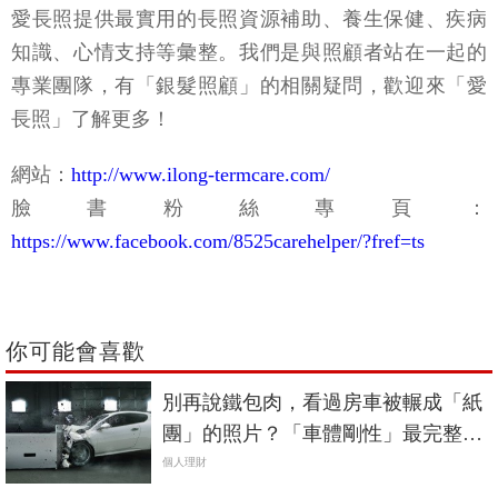
愛長照提供最實用的長照資源補助、養生保健、疾病
知識、心情支持等彙整。我們是與照顧者站在一起的
專業團隊，有「銀髮照顧」的相關疑問，歡迎來「愛
長照」了解更多！
網站：
http://www.ilong-termcare.com/
臉書粉絲專頁：
https://www.facebook.com/8525carehelper/?fref=ts
你可能會喜歡
別再說鐵包肉，看過房車被輾成「紙
團」的照片？「車體剛性」最完整解
析《中價位進口車篇》
個人理財