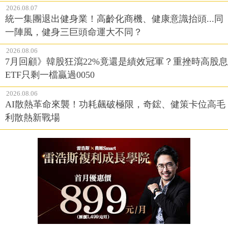
2026.08.07
統一集團退出健身業！高齡化商機、健康意識抬頭...同
一陣風，健身三巨頭命運大不同？
2026.08.06
7月回顧》韓股狂瀉22%竟還是績效冠軍？重挫時高股息
ETF只剩一檔贏過0050
2026.08.06
AI散熱革命來襲！功耗飆破極限，奇鋐、健策卡位高毛
利散熱新戰場