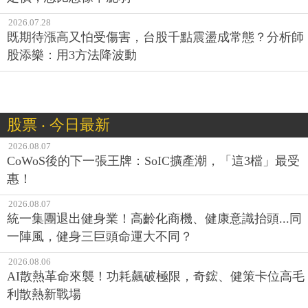
2026.07.28
既期待漲高又怕受傷害，台股千點震盪成常態？分析師
股添樂：用3方法降波動
股票 ‧ 今日最新
2026.08.07
CoWoS後的下一張王牌：SoIC擴產潮，「這3檔」最受
惠！
2026.08.07
統一集團退出健身業！高齡化商機、健康意識抬頭...同
一陣風，健身三巨頭命運大不同？
2026.08.06
AI散熱革命來襲！功耗飆破極限，奇鋐、健策卡位高毛
利散熱新戰場