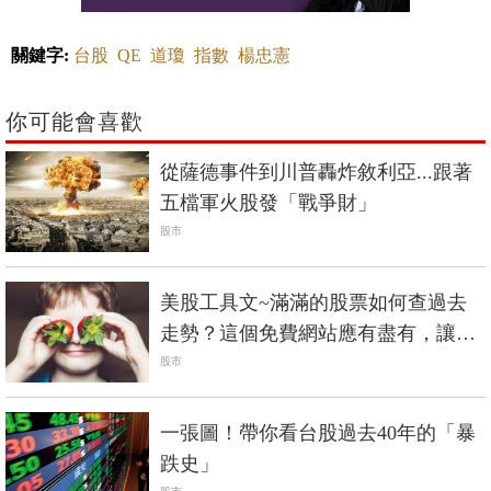
關鍵字:
台股
QE
道瓊
指數
楊忠憲
你可能會喜歡
從薩德事件到川普轟炸敘利亞...跟著
五檔軍火股發「戰爭財」
股市
美股工具文~滿滿的股票如何查過去
走勢？這個免費網站應有盡有，讓你
一次滿足
股市
一張圖！帶你看台股過去40年的「暴
跌史」