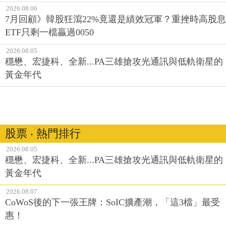
2026.08.06
7月回顧》韓股狂瀉22%竟還是績效冠軍？重挫時高股息
ETF只剩一檔贏過0050
2026.08.05
穩懋、宏捷科、全新...PA三雄搶攻光通訊與低軌衛星的
黃金年代
股票 ‧ 熱門排行
2026.08.05
穩懋、宏捷科、全新...PA三雄搶攻光通訊與低軌衛星的
黃金年代
2026.08.07
CoWoS後的下一張王牌：SoIC擴產潮，「這3檔」最受
惠！