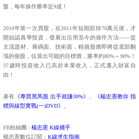
盤，每年操作勝率近9成！
2010年第一次買股，在2011年短期賠掉70萬元後，才
開始認真學投資，發展出沿用至今的操作方法——從
主流題材、籌碼面、技術面，精挑股價即將從底部翻
漲的個股，估算出可能的目標價，勝率約80%～90%！
37歲時投資收入已高於本業收入，正式邁入財富自
由！
著有
《專買黑馬股 出手就賺30%》
、
《楊忠憲教你 指
標與線型實戰(一)DVD》
。
FB粉絲團 :
楊忠憲 K線捕手
楊忠憲數位訂閱：
K線求生指南