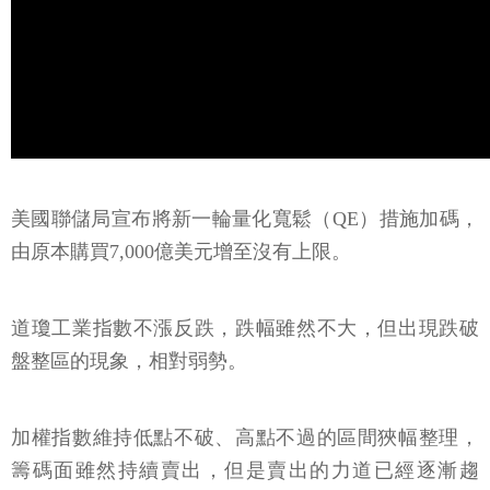
美國聯儲局宣布將新一輪量化寬鬆（QE）措施加碼，
由原本購買7,000億美元增至沒有上限。
道瓊工業指數不漲反跌，跌幅雖然不大，但出現跌破
盤整區的現象，相對弱勢。
加權指數維持低點不破、高點不過的區間狹幅整理，
籌碼面雖然持續賣出，但是賣出的力道已經逐漸趨