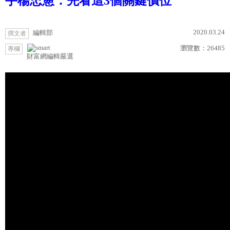
手楊忠憲：先看這3個關鍵價位
2020.03.24
編輯部
撰文者
瀏覽數：
26485
專欄
財富網編輯嚴選