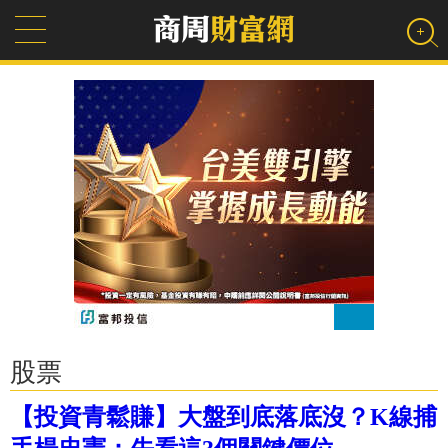
股票
【投資青鬆賺】大盤到底落底沒？K線捕