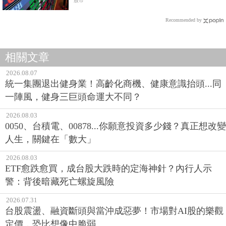
股市
Recommended by
相關文章
2026.08.07
統一集團退出健身業！高齡化商機、健康意識抬頭...同
一陣風，健身三巨頭命運大不同？
2026.08.03
0050、台積電、00878...你願意投資多少錢？真正想改變
人生，關鍵在「數大」
2026.08.03
ETF愈跌愈買，成台股大跌時的定海神針？內行人示
警：背後暗藏死亡螺旋風險
2026.07.31
台股震盪、融資斷頭與當沖成惡夢！市場對AI股的樂觀
定價，恐比想像中脆弱