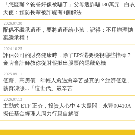
「怎麼辦？爸爸好像被騙了」父母遇詐騙180萬元...白衣
天使：預防長輩被詐騙有4個解法
2026.07.30
配偶不繼承遺產，要將遺產給小孩，記得：不用辦理拋
棄繼承權！
2024.10.25
評估公司的財務健康時，除了EPS還要檢視哪些指標？
金牌會計師教你從財報揪出股票的隱藏危機
2025.09.11
低薪、高房價...年輕人愈過愈辛苦是真的？經濟低迷、
薪資凍漲...「這世代」最辛苦
2026.07.13
主動式 ETF 正夯，投資人心中 4 大疑問！永豐00410A
擬任基金經理人周力行親自解答