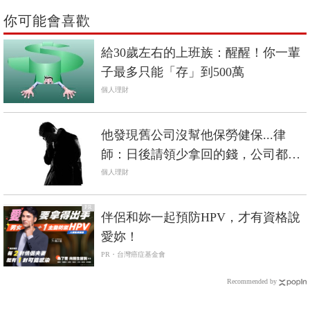
你可能會喜歡
給30歲左右的上班族：醒醒！你一輩
子最多只能「存」到500萬
個人理財
他發現舊公司沒幫他保勞健保...律
師：日後請領少拿回的錢，公司都要
賠！
個人理財
PR
伴侶和妳一起預防HPV，才有資格說
愛妳！
PR・台灣癌症基金會
Recommended by