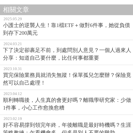
相關文章
2025.05.29
小護士的逆襲人生！靠1檔ETF＋做對6件事，她從負債
到存下200萬元
2024.03.21
下了決定卻裹足不前，到處問別人意見？一個人過來人
分享：知道自己要什麼，比任何事都重要
2023.10.31
買完保險業務員就消失無蹤！保單孤兒怎麼辦？保險竟
然可以自己處理！
2023.04.12
順利轉職後，人生真的會更好嗎？離職學研究家：少做
1件事，小心工作愈換愈糟
2023.02.19
好不容易撐到領完年終，年後離職是最好時機嗎？生涯
策略教練：乍看機會多，但多是別人不要的雞肋