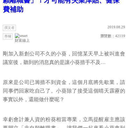
願離職書」！才可能有失業津貼、健保
費補助
2019.08.29
撰文者
瀏覽數：
42119
專欄
財富線上
剛加入新創公司不久的小葵，回憶某天早上被叫進會
議室後，聽到的消息真的是讓小葵措手不及…
原來是公司已籌措不到資金，這個月底將先歇業，請
同事們回家吃自己了。小葵除了接受這個晴天霹靂的
事實以外，還能做什麼呢？
幸虧會計兼人資的粉葵相當專業，立馬提醒雇主應該