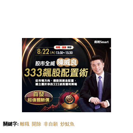
關鍵字:
離職
開除
非自願
炒魷魚