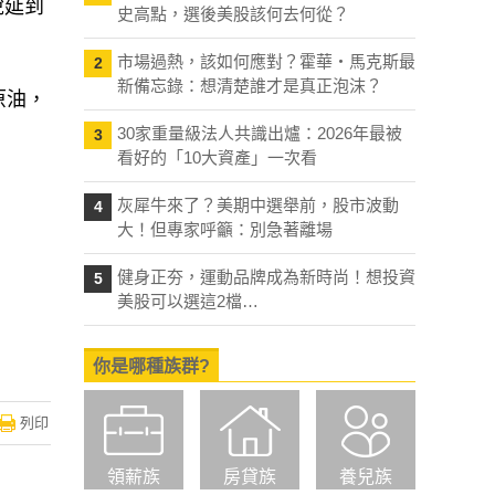
稅延到
史高點，選後美股該何去何從？
市場過熱，該如何應對？霍華・馬克斯最
2
新備忘錄：想清楚誰才是真正泡沫？
原油，
30家重量級法人共識出爐：2026年最被
3
看好的「10大資產」一次看
灰犀牛來了？美期中選舉前，股市波動
4
大！但專家呼籲：別急著離場
健身正夯，運動品牌成為新時尚！想投資
5
美股可以選這2檔…
你是哪種族群?
列印
領薪族
房貸族
養兒族