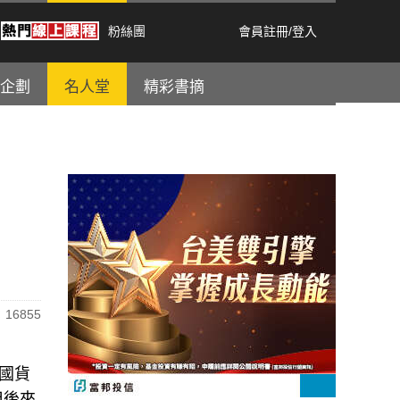
粉絲團
會員註冊
/
登入
企劃
名人堂
精彩書摘
16855
國貨
但後來