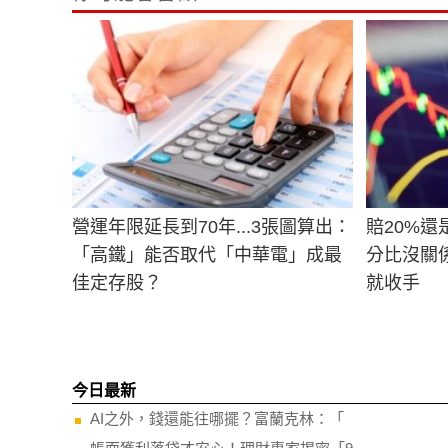
營運年限延長到70年...3張圖算出：
賠20%還
「高鐵」能否取代「中華電」成最
分比沒關
佳定存股？
就收手
今日最新
AI之外，錢還能往哪擺？富蘭克林：「