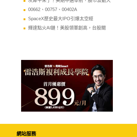
灰犀牛來了？美期中選舉前，股市波動大
00662、00757、00402A
SpaceX歷史最大IPO引爆太空經
輝達點火AI鏈！美股領軍創高，台股關
網站服務