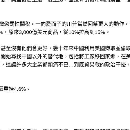
加徵懲罰性關稅，一向愛面子的川普當然回祭更大的動作，
%，原來3,000億美元商品，從10%拉高到15%。
，甚至沒有他們會更好，㡬十年來中國利用美國賺取並偷
刻開始尋找中國以外的替代地，包括將工廠移回家鄉，在
國，這讓許多大企業都頭痛不已…到底貿易戰的政治干擾
重挫4.6%。