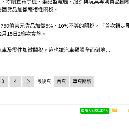
氣，才剛宣布手機、筆記型電腦、服飾與玩具等消費品關
美國貨品加徵報復性關稅。
50億美元貨品加徵5%、10%不等的關稅，「首次鎖定
月15日2梯次實施。
的汽車及零件加徵關稅。這也讓汽車類股全面倒地…
3
4
最後頁
首頁
單頁閱讀