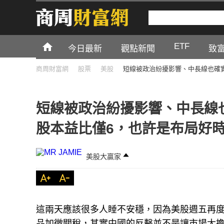
ETF
今日最新
觀點新聞
致
商周財富網
股票
美股
短線被政治紛擾影響、中長線也確
短線被政治紛擾影響、中長線
股本益比僅6，也許是布局好
美股大贏家
這兩天應該很多人睡不安穩，因為美股週五再度
品加徵關稅，其實中國的反擊並不是讓市場太