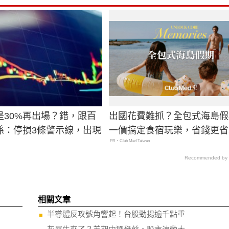
是30%再出場？錯，跟百
出國花費難抓？全包式海島假
係：停損3條警示線，出現
一價搞定食宿玩樂，省錢更省
PR・Club Med Taiwan
Recommended by
相關文章
半導體反攻號角響起！台股勁揚逾千點重