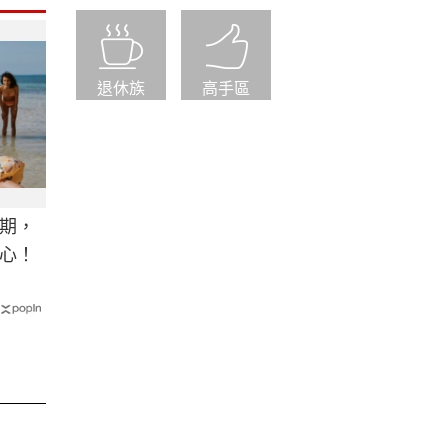
退休族
高手區
期，
心！