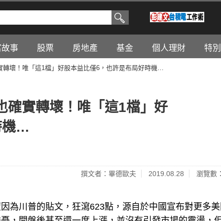
富故事
股票
房地產
基金
個人理財
特別
實轉壞！唯「這1檔」好股本益比僅6，也許是布局好時機…
也確實轉壞！唯「這1檔」好
時機…
撰文者：畢德歐夫
2019.08.28
瀏覽數：
因為川普的貼文，狂瀉623點，源自於中國宣布對更多美
擔憂，開盤後甚至還一度上漲，並沒有引發市場的震盪，