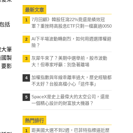
最新文章
7月回顧》韓股狂瀉22%竟還是績效冠
1
包括
軍？重挫時高股息ETF只剩一檔贏過0050
AI下半場波動轉劇烈，如何用週選擇權避
2
險？
取大筆
美國製
灰犀牛來了？美期中選舉前，股市波動
3
大！但專家呼籲：別急著離場
，要影
加權指數與年線乖離率過大，歷史經驗都
4
不太好？台股高檔小心「這件事」
SpaceX是史上最偉大的太空公司，還是
5
一個精心設計的財富放大機器？
熱門排行
距美國大選不到2週，巴菲特指標逼近歷
1