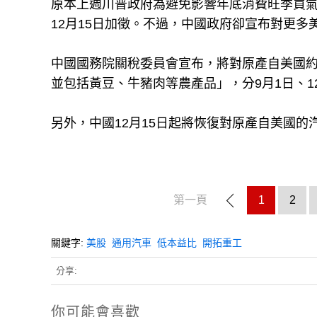
原本上週川普政府為避免影響年底消費旺季買
12月15日加徵。不過，中國政府卻宣布對更多
中國國務院關稅委員會宣布，將對原產自美國約7
並包括黃豆、牛豬肉等農產品」，分9月1日、12
另外，中國12月15日起將恢復對原產自美國
第一頁
1
2
關鍵字:
美股
通用汽車
低本益比
開拓重工
分享:
你可能會喜歡