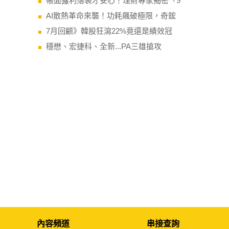
帳面獲利落袋才安心！理財專家揭密「9
AI散熱革命來襲！功耗飆破極限，奇鋐
7月回顧》韓股狂瀉22%竟還是績效冠
穩懋、宏捷科、全新...PA三雄搶攻
內容頻道
串接查詢