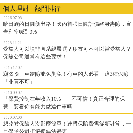
個人理財 ‧ 熱門排行
2026.07.08
哈日族的日圓新出路！國內首張日圓計價終身壽險，宣
告利率喊到3%
2023.11.21
受益人可以填非直系親屬嗎？朋友可不可以當受益人？
保險公司通常有這些要求！
2015.12.02
竊盜險、車體險能免則免！有車的人必看，這3種保險
「非買不可」
2016.09.02
「保費控制在年收入10%」，不可信！真正合理的保
費，要看你有能力做這件事嗎
2020.07.06
想改被保險人沒那麼簡單！連帶保險費需從新計算，一
旦保險公司拒絕便無法變更