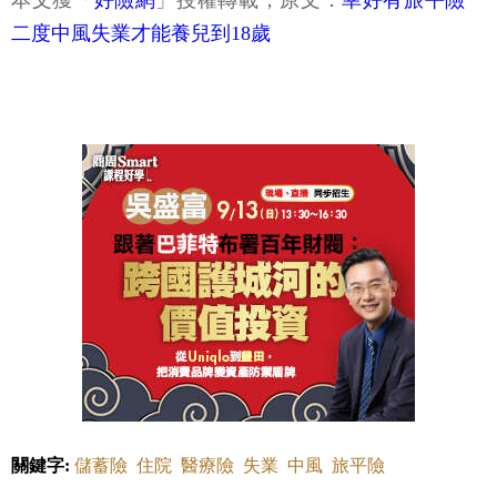
二度中風失業才能養兒到18歲
關鍵字:
儲蓄險
住院
醫療險
失業
中風
旅平險