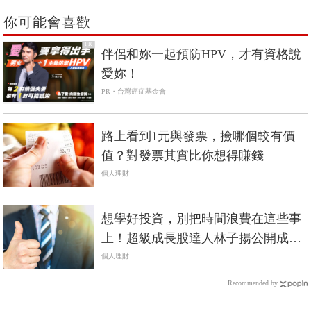
你可能會喜歡
PR
伴侶和妳一起預防HPV，才有資格說
愛妳！
PR・台灣癌症基金會
路上看到1元與發票，撿哪個較有價
值？對發票其實比你想得賺錢
個人理財
想學好投資，別把時間浪費在這些事
上！超級成長股達人林子揚公開成功
投資3部曲
個人理財
Recommended by