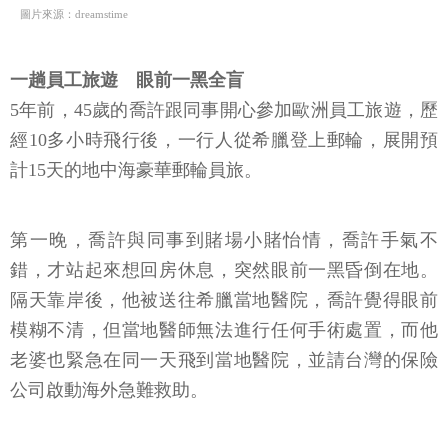
圖片來源：dreamstime
一趟員工旅遊 眼前一黑全盲
5年前，45歲的喬許跟同事開心參加歐洲員工旅遊，歷
經10多小時飛行後，一行人從希臘登上郵輪，展開預
計15天的地中海豪華郵輪員旅。
第一晚，喬許與同事到賭場小賭怡情，喬許手氣不
錯，才站起來想回房休息，突然眼前一黑昏倒在地。
隔天靠岸後，他被送往希臘當地醫院，喬許覺得眼前
模糊不清，但當地醫師無法進行任何手術處置，而他
老婆也緊急在同一天飛到當地醫院，並請台灣的保險
公司啟動海外急難救助。