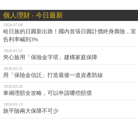
個人理財 ‧ 今日最新
2026.07.08
哈日族的日圓新出路！國內首張日圓計價終身壽險，宣
告利率喊到3%
2026.05.21
夾心族用「保險金字塔」建構家庭保障
2026.05.21
用「保險金信託」打造最後一道資產防線
2026.05.20
車禍理賠全攻略，可以申請哪些賠償
2026.05.13
旅平險兩大保障不可少