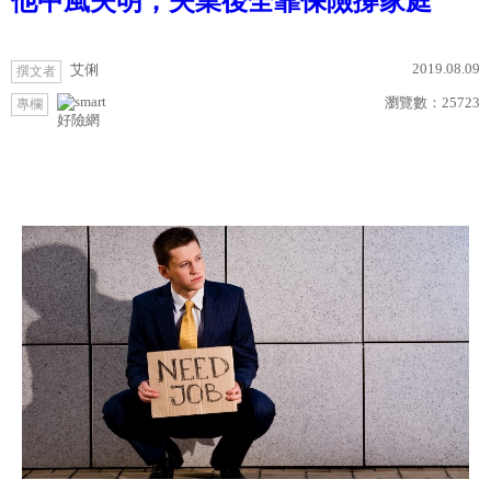
他中風失明，失業後全靠保險撐家庭
2019.08.09
艾俐
撰文者
瀏覽數：
25723
專欄
好險網