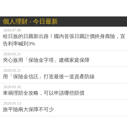
個人理財 ‧ 今日最新
2026.07.08
哈日族的日圓新出路！國內首張日圓計價終身壽險，宣
告利率喊到3%
2026.05.21
夾心族用「保險金字塔」建構家庭保障
2026.05.21
用「保險金信託」打造最後一道資產防線
2026.05.20
車禍理賠全攻略，可以申請哪些賠償
2026.05.13
旅平險兩大保障不可少