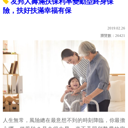
友邦人壽滿扶保利率變動型終身保
險，扶好扶滿幸福有保
2019.02.26
瀏覽數：
26421
人生無常，風險總在最意想不到的時刻降臨，你最擔