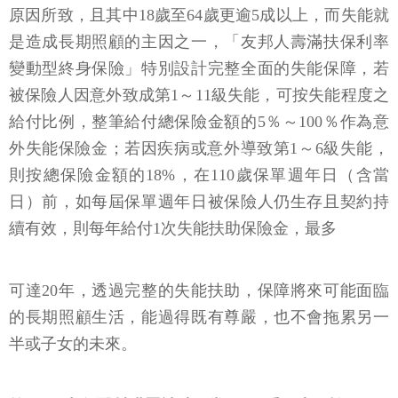
原因所致，且其中18歲至64歲更逾5成以上，而失能就
是造成長期照顧的主因之一，「友邦人壽滿扶保利率
變動型終身保險」特別設計完整全面的失能保障，若
被保險人因意外致成第1～11級失能，可按失能程度之
給付比例，整筆給付總保險金額的5％～100％作為意
外失能保險金；若因疾病或意外導致第1～6級失能，
則按總保險金額的18%，在110歲保單週年日（含當
日）前，如每屆保單週年日被保險人仍生存且契約持
續有效，則每年給付1次失能扶助保險金，最多
可達20年，透過完整的失能扶助，保障將來可能面臨
的長期照顧生活，能過得既有尊嚴，也不會拖累另一
半或子女的未來。