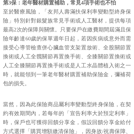
第3保：老年醫材購置補助，常見4項手術也不怕
至於醫療風險，「友邦人壽滿扶保利率變動型終身保
險」特別針對銀髮族常見手術或人工醫材，提供每項
最高2次的保障與關懷。只要保戶在繳費期間屆滿且保
險年齡達60歲的保單週年日起，若因疾病或意外而需
接受心導管檢查併心臟血管支架置放術、全股關節置
換術或人工全髖關節再置換手術、全膝關節置換術或
人工全膝關節再置換手術或是人工水晶體植入術之一
時，就能領到一筆老年醫材購置補助保險金，彌補荷
包的損失。
當然，因為此保險商品屬利率變動型終身保險，在契
約有效期間內，若每年的「宣告利率大於預定利率」
時，保戶也可獲得回饋分享金，假設回饋分享金給付
方式選擇「購買增額繳清保險」，因身故/祝壽保障、