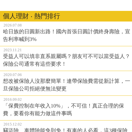
個人理財 ‧ 熱門排行
2026.07.08
哈日族的日圓新出路！國內首張日圓計價終身壽險，宣
告利率喊到3%
2023.11.21
受益人可以填非直系親屬嗎？朋友可不可以當受益人？
保險公司通常有這些要求！
2020.07.06
想改被保險人沒那麼簡單！連帶保險費需從新計算，一
旦保險公司拒絕便無法變更
2016.09.02
「保費控制在年收入10%」，不可信！真正合理的保
費，要看你有能力做這件事嗎
2015.12.02
竊盜險、車體險能免則免！有車的人必看，這3種保險