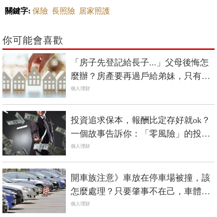
關鍵字:
保險
長照險
居家照護
你可能會喜歡
「房子先登記給長子...」父母後悔怎
麼辦？房產要再過戶給弟妹，只有2
條路
個人理財
投資追求保本，報酬比定存好就ok？
一個故事告訴你：「零風險」的投
資，才是最大風險
個人理財
開車族注意》車放在停車場被撞，該
怎麼處理？只要肇事不在己，車體險
可以直接賠
個人理財