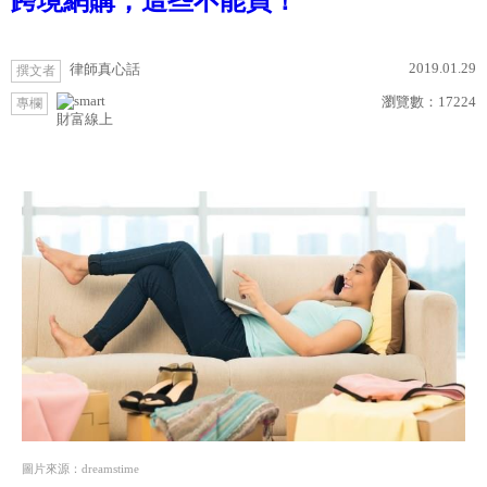
跨境網購，這些不能買！
2019.01.29
律師真心話
撰文者
瀏覽數：
17224
專欄
財富線上
圖片來源：dreamstime