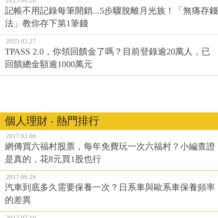
2025.06.26
記帳不用記錄每筆開銷...5步驟脫離月光族！「無痛存錢
法」教你存下第1筆錢
2025.05.27
TPASS 2.0，你領回饋金了嗎？目前登錄逾20萬人，已
回饋總金額逾1000萬元
個人理財 ‧ 熱門排行
2017.02.06
網傳買六福村股票，每年免費玩一次六福村？小編查證
是真的，花8元買1股也行
2017.06.26
汽車到底多久需要保養一次？日系車與歐系車保養頻率
的差異
2017.07.10