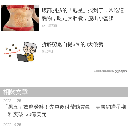
PR
腹部脂肪的「剋星」找到了，常吃這
幾物，吃走大肚囊，瘦出小蠻腰
PR・新素簡
拆解勞退自提6％的3大優勢
個人理財
Recommended by
相關文章
2023.11.28
「黑五」效應發酵！先買後付帶動買氣，美國網購星期
一料突破120億美元
2022.10.28