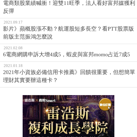
電商類股業績喊衝！迎雙11旺季，法人看好富邦媒獲利
反彈
2021.09.17
影片》蘋概股漲不動？航運股短多長空？看PTT股票版
前版主范振鴻怎麼說
2021.02.08
6電商網購申訴大增4成5，蝦皮與富邦momo占近7成5
2021.01.18
2021年小資族必備信用卡推薦》回饋很重要，但想簡單
理財其實要辦這種卡？