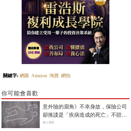
關鍵字:
網購
Amazon
淘寶
網拍
你可能會喜歡
意外險的眉角》不幸身故，保險公司
卻推諉是「疾病造成的死亡」不賠？
保戶該怎麼破解奧步
個人理財