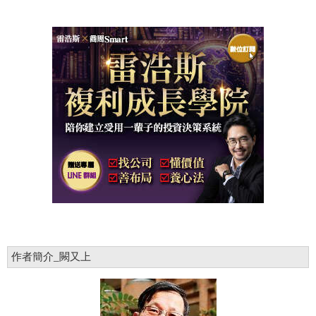
作者簡介_闕又上