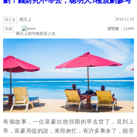
劃！錢財死不帶去，聰明人5種規劃參考
2018.12.18
闕又上
撰文者
瀏覽數：
21989
專欄
闕又上的均衡財富人生
有個故事，一位富豪比他預期的早去世了，見到上
帝，富豪局促的說，來得匆忙，有許多事未了，能否