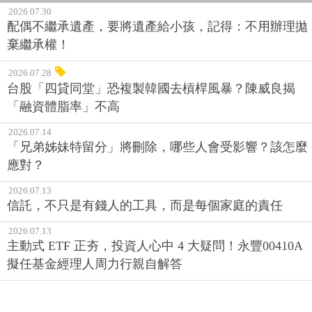
2026.07.30
配偶不繼承遺產，要將遺產給小孩，記得：不用辦理拋
棄繼承權！
2026.07.28
台股「四貸同堂」恐複製韓國去槓桿風暴？陳威良揭
「融資體脂率」不高
2026.07.14
「兄弟姊妹特留分」將刪除，哪些人會受影響？該怎麼
應對？
2026.07.13
信託，不只是有錢人的工具，而是每個家庭的責任
2026.07.13
主動式 ETF 正夯，投資人心中 4 大疑問！永豐00410A
擬任基金經理人周力行親自解答