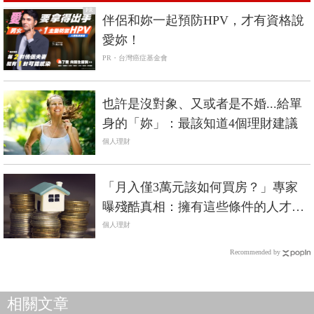
PR
伴侶和妳一起預防HPV，才有資格說
愛妳！
PR・台灣癌症基金會
也許是沒對象、又或者是不婚...給單
身的「妳」：最該知道4個理財建議
個人理財
「月入僅3萬元該如何買房？」專家
曝殘酷真相：擁有這些條件的人才買
得起房
個人理財
Recommended by
相關文章