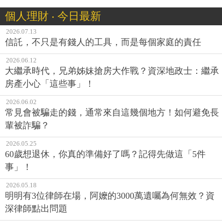
個人理財 ‧ 今日最新
2026.07.13
信託，不只是有錢人的工具，而是每個家庭的責任
2026.06.12
大繼承時代，兄弟姊妹搶房大作戰？資深地政士：繼承
房產小心「這些事」！
2026.06.02
常見會被騙走的錢，通常來自這幾個地方！如何避免長
輩被詐騙？
2026.05.25
60歲想退休，你真的準備好了嗎？記得先做這「5件
事」！
2026.05.18
明明有3位律師在場，阿嬤的3000萬遺囑為何無效？資
深律師點出問題