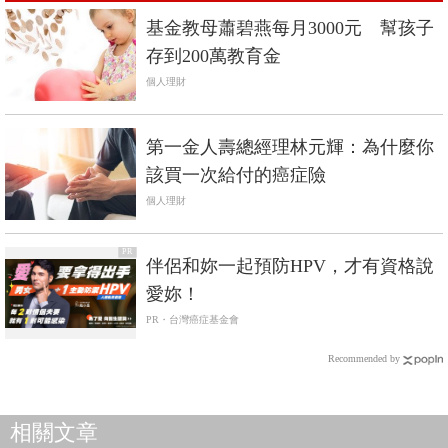
基金教母蕭碧燕每月3000元 幫孩子
存到200萬教育金
個人理財
第一金人壽總經理林元輝：為什麼你
該買一次給付的癌症險
個人理財
PR
伴侶和妳一起預防HPV，才有資格說
愛妳！
PR・台灣癌症基金會
Recommended by
相關文章