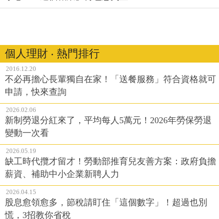
個人理財 ‧ 熱門排行
2016.12.20
不必再擔心長輩獨自在家！「送餐服務」符合資格就可
申請，快來查詢
2026.02.06
新制勞退分紅來了，平均每人5萬元！2026年勞保勞退
變動一次看
2026.05.19
缺工時代攬才留才！勞動部推育兒友善方案：政府負擔
薪資、補助中小企業新聘人力
2026.04.15
股息愈領愈多，節稅請盯住「這個數字」！超過也別
慌，3招教你省稅