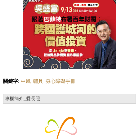
關鍵字:
中風
輔具
身心障礙手冊
專欄簡介_愛長照