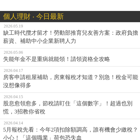
個人理財 ‧ 今日最新
2026.05.19
缺工時代攬才留才！勞動部推育兒友善方案：政府負擔
薪資、補助中小企業新聘人力
2026.05.06
失能年金不是重病就能領！請領資格全攻略
2026.04.17
房客申請租屋補助，房東報稅才知道？別急！稅金可能
沒想像得多
2026.04.15
股息愈領愈多，節稅請盯住「這個數字」！超過也別
慌，3招教你省稅
2026.04.14
5月報稅先看：今年2項扣除額調高，誰有機會少繳稅？
小心！「這個職業」荷包恐失血