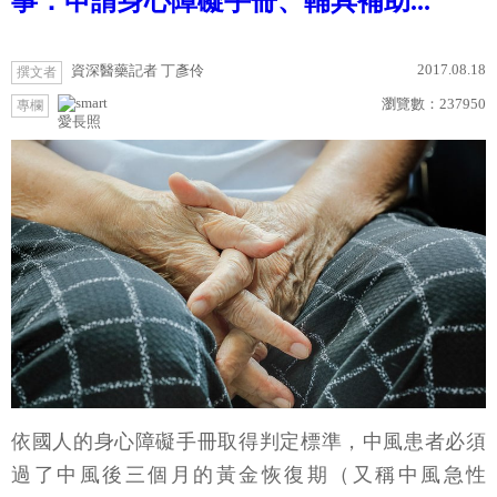
事：申請身心障礙手冊、輔具補助...
2017.08.18
資深醫藥記者 丁彥伶
撰文者
瀏覽數：
237950
專欄
愛長照
依國人的身心障礙手冊取得判定標準，中風患者必須
過了中風後三個月的黃金恢復期（又稱中風急性