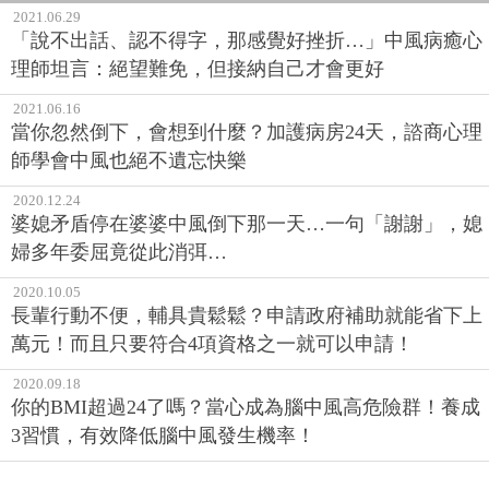
2021.06.29
「說不出話、認不得字，那感覺好挫折…」中風病癒心
理師坦言：絕望難免，但接納自己才會更好
2021.06.16
當你忽然倒下，會想到什麼？加護病房24天，諮商心理
師學會中風也絕不遺忘快樂
2020.12.24
婆媳矛盾停在婆婆中風倒下那一天…一句「謝謝」，媳
婦多年委屈竟從此消弭…
2020.10.05
長輩行動不便，輔具貴鬆鬆？申請政府補助就能省下上
萬元！而且只要符合4項資格之一就可以申請！
2020.09.18
你的BMI超過24了嗎？當心成為腦中風高危險群！養成
3習慣，有效降低腦中風發生機率！