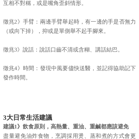
互相不對稱，或是嘴角歪斜情形。
徵兆2》手臂：兩邊手臂舉起時，有一邊的手是否無力
（或向下掉），抑或是單側舉不起手腳來。
徵兆3》說話：說話口齒不清或含糊、講話結巴。
徵兆4》時間：發現中風要儘快送醫，並記得協助記下
發作時間。
3大日常生活建議
建議1》飲食原則，高熱量、重油、重鹹都應該避免
盡量避免油炸食物，烹調採用燙、蒸和煮的方式會更