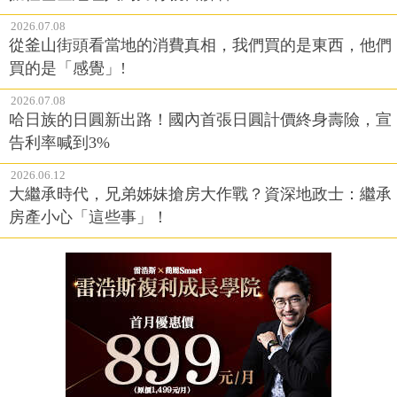
2026.07.08
從釜山街頭看當地的消費真相，我們買的是東西，他們
買的是「感覺」!
2026.07.08
哈日族的日圓新出路！國內首張日圓計價終身壽險，宣
告利率喊到3%
2026.06.12
大繼承時代，兄弟姊妹搶房大作戰？資深地政士：繼承
房產小心「這些事」！