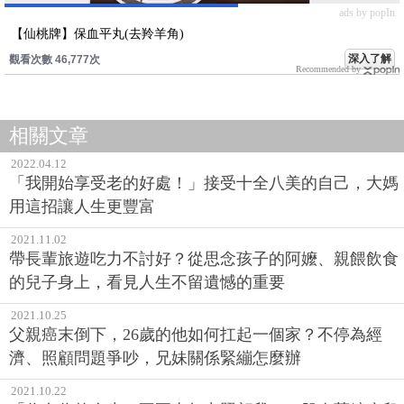
ads by popIn
【仙桃牌】保血平丸(去羚羊角)
深入了解
觀看次數 46,777次
Recommended by
相關文章
2022.04.12
「我開始享受老的好處！」接受十全八美的自己，大媽
用這招讓人生更豐富
2021.11.02
帶長輩旅遊吃力不討好？從思念孩子的阿嬤、親餵飲食
的兒子身上，看見人生不留遺憾的重要
2021.10.25
父親癌末倒下，26歲的他如何扛起一個家？不停為經
濟、照顧問題爭吵，兄妹關係緊繃怎麼辦
2021.10.22