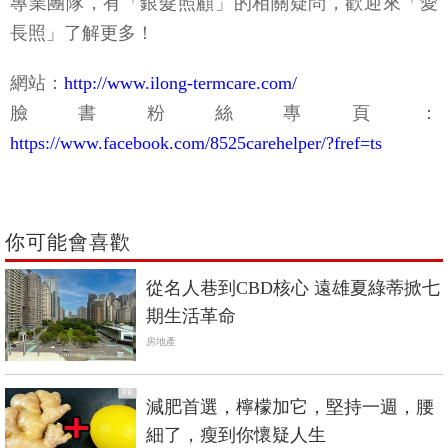
專業團隊，有「銀髮照顧」的相關疑問，歡迎來「愛
長照」了解更多！
網站：
http://www.ilong-termcare.com/
臉書粉絲專頁：
https://www.facebook.com/8525carehelper/?fref=ts
你可能會喜歡
從名人巷到CBD核心 遠雄夏綠蒂掀七
期生活革命
房地產
PR
減肥首選，檸檬加它，堅持一週，腰
細了，瘦到你懷疑人生