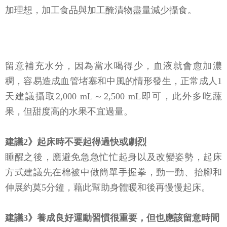
加理想，加工食品與加工醃漬物盡量減少攝食。
留意補充水分，因為當水喝得少，血液就會愈加濃
稠，容易造成血管堵塞和中風的情形發生，正常成人1
天建議攝取2,000 mL～2,500 mL即可，此外多吃蔬
果，但甜度高的水果不宜過量。
建議2》起床時不要起得過快或劇烈
睡醒之後，應避免急急忙忙起身以及改變姿勢，起床
方式建議先在棉被中做簡單手握拳，動一動、抬腳和
伸展約莫5分鐘，藉此幫助身體暖和後再慢慢起床。
建議3》養成良好運動習慣很重要，但也應該留意時間