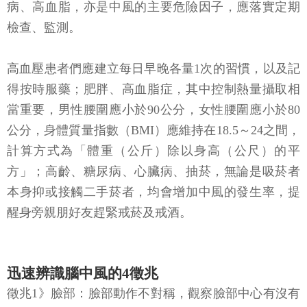
病、高血脂，亦是中風的主要危險因子，應落實定期
檢查、監測。
高血壓患者們應建立每日早晚各量1次的習慣，以及記
得按時服藥；肥胖、高血脂症，其中控制熱量攝取相
當重要，男性腰圍應小於90公分，女性腰圍應小於80
公分，身體質量指數（BMI）應維持在18.5～24之間，
計算方式為「體重（公斤）除以身高（公尺）的平
方」；高齡、糖尿病、心臟病、抽菸，無論是吸菸者
本身抑或接觸二手菸者，均會增加中風的發生率，提
醒身旁親朋好友趕緊戒菸及戒酒。
迅速辨識腦中風的4徵兆
徵兆1》臉部：臉部動作不對稱，觀察臉部中心有沒有