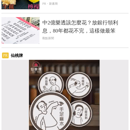
PR・新素簡
中2億樂透該怎麼花？放銀行領利
息，80年都花不完，這樣做最笨
觀點新聞
仙桃牌
PR