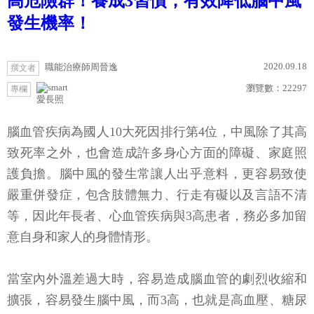
高危險群！養成3習慣，有效降低腦中風
發生機率！
2020.09.18
職能治療師周晉逸
撰文者
瀏覽數：
22297
專欄
愛長照
腦血管疾病為國人10大死因排行第4位，中風除了其高
致死率之外，也會造成許多身心方面的障礙、家庭照
護負擔。腦中風的發生常讓人出乎意料，更容易致使
嚴重併發症，包含肢體無力、行走有礙以及言語不清
等，因此年長者、心血管疾病與3高患者，務必多加留
意自身和家人的身體情形。
當室內外溫差過大時，容易造成腦血管的劇烈收縮和
擴張，容易發生腦中風，而3高，也就是高血壓、糖尿