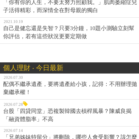
「你有你的人生，不要太努力照顧我。」肌肉萎縮症兒
子活得精彩，而深情全在對母親的獨白
2021.10.19
自己是健忘還是失智？只要3分鐘，10題小測驗立刻幫
你評估，若有這些狀況更要定期做
個人理財 ‧ 今日最新
2026.07.30
配偶不繼承遺產，要將遺產給小孩，記得：不用辦理拋
棄繼承權！
2026.07.28
台股「四貸同堂」恐複製韓國去槓桿風暴？陳威良揭
「融資體脂率」不高
2026.07.14
「兄弟姊妹特留分」將刪除，哪些人會受影響？該怎麼