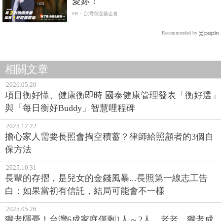
愛妳！
PR・台灣癌症基金會
Recommended by
相關文章
2026.05.20
項目衡好懂、健康衡即時 國泰健康管理發表「衡好選」
與「每日衡好Buddy」智慧哩程碑
2025.12.22
擔心家人需要長照會掏空積蓄？律師給照顧者的3個自
保方法
2025.10.31
長輩的存摺，是兒女的金錢風暴...長照第一線志工告
白：如果當初有信託，結局可能會不一樣
2025.05.26
獨老隱憂！台灣6成家庭僅剩1人～2人，老老、獨老成