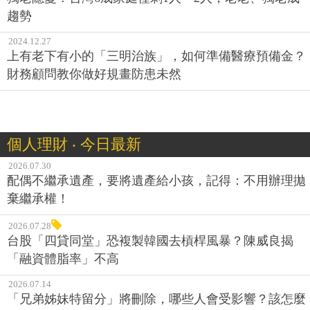
趨勢
2024.12.27
上有老下有小的「三明治族」，如何準備醫療預備金？
財務顧問教你做好規畫防患未然
個人理財 ‧ 今日最新
2026.07.30
配偶不繼承遺產，要將遺產給小孩，記得：不用辦理拋
棄繼承權！
2026.07.28
台股「四貸同堂」恐複製韓國去槓桿風暴？陳威良揭
「融資體脂率」不高
2026.07.14
「兄弟姊妹特留分」將刪除，哪些人會受影響？該怎麼