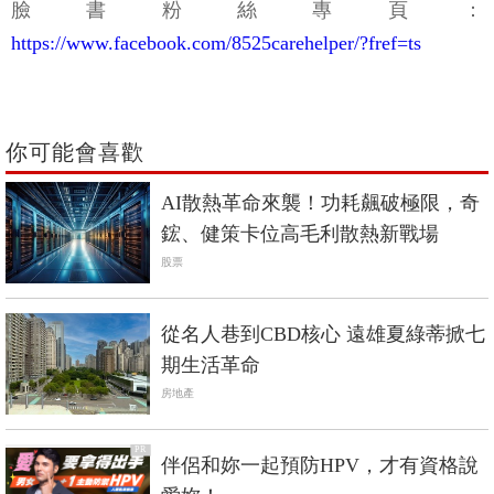
臉書粉絲專頁：
https://www.facebook.com/8525carehelper/?fref=ts
你可能會喜歡
AI散熱革命來襲！功耗飆破極限，奇
鋐、健策卡位高毛利散熱新戰場
股票
從名人巷到CBD核心 遠雄夏綠蒂掀七
期生活革命
房地產
PR
伴侶和妳一起預防HPV，才有資格說