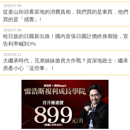
2026.07.08
從釜山街頭看當地的消費真相，我們買的是東西，他們
買的是「感覺」!
2026.07.08
哈日族的日圓新出路！國內首張日圓計價終身壽險，宣
告利率喊到3%
2026.06.12
大繼承時代，兄弟姊妹搶房大作戰？資深地政士：繼承
房產小心「這些事」！