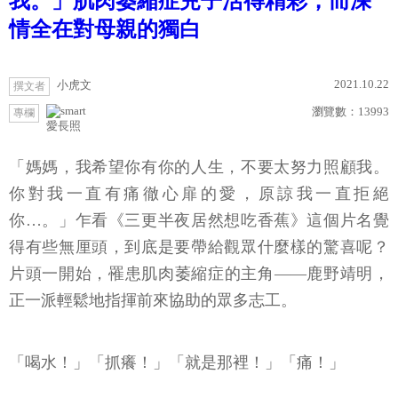
我。」肌肉萎縮症兒子活得精彩，而深
情全在對母親的獨白
2021.10.22
小虎文
撰文者
瀏覽數：
13993
專欄
愛長照
「媽媽，我希望你有你的人生，不要太努力照顧我。
你對我一直有痛徹心扉的愛，原諒我一直拒絕
你…。」乍看《三更半夜居然想吃香蕉》這個片名覺
得有些無厘頭，到底是要帶給觀眾什麼樣的驚喜呢？
片頭一開始，罹患肌肉萎縮症的主角——鹿野靖明，
正一派輕鬆地指揮前來協助的眾多志工。
「喝水！」「抓癢！」「就是那裡！」「痛！」