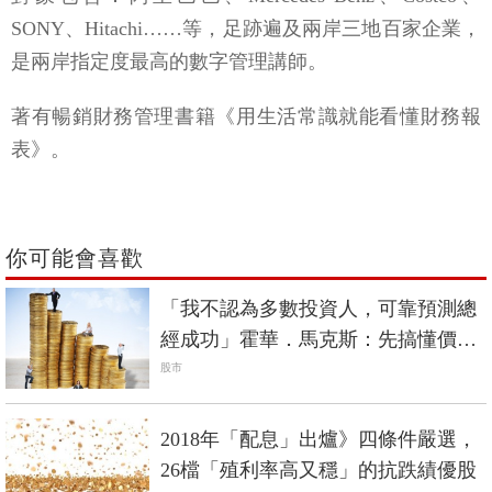
SONY、Hitachi……等，足跡遍及兩岸三地百家企業，
是兩岸指定度最高的數字管理講師。
著有暢銷財務管理書籍《用生活常識就能看懂財務報
表》。
你可能會喜歡
「我不認為多數投資人，可靠預測總
經成功」霍華．馬克斯：先搞懂價格
與價值的差異
股市
2018年「配息」出爐》四條件嚴選，
26檔「殖利率高又穩」的抗跌績優股