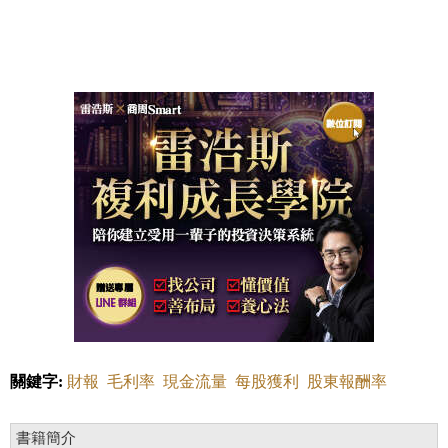
關鍵字:
財報
毛利率
現金流量
每股獲利
股東報酬率
書籍簡介