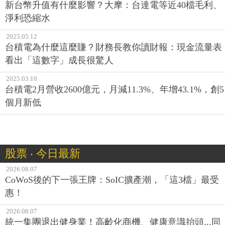
新台幣升值有什麼影響？大摩：台達電等近40檔毛利、
淨利恐縮水
2025.05.12
台積電為什麼這麼賺？財務長教你讀財報：現金流量表
看出「這數字」成長很驚人
2025.03.10
台積電2月營收2600億元，月減11.3%、年增43.1%，創5
個月新低
股票 ‧ 今日最新
2026.08.07
CoWoS後的下一張王牌：SoIC擴產潮，「這3檔」最受
惠！
2026.08.07
統一集團退出健身業！高齡化商機、健康意識抬頭...同