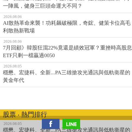
一陣風，健身三巨頭命運大不同？
2026.08.06
AI散熱革命來襲！功耗飆破極限，奇鋐、健策卡位高毛
利散熱新戰場
2026.08.06
7月回顧》韓股狂瀉22%竟還是績效冠軍？重挫時高股息
ETF只剩一檔贏過0050
2026.08.05
穩懋、宏捷科、全新...PA三雄搶攻光通訊與低軌衛星的
黃金年代
股票 ‧ 熱門排行
2026.08.05
穩懋、宏捷科、全新...PA三雄搶攻光通訊與低軌衛星的