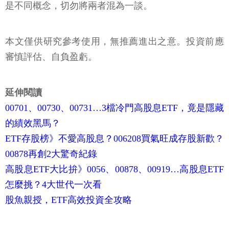
是不同概念，切勿將兩者混為一談。
本文僅供研究參考使用，無推薦進出之意。投資前應
審慎評估、自負盈虧。
延伸閱讀
00701、00730、00731…3檔冷門高股息ETF，竟是隱藏
的績效黑馬？
ETF存股榜》不愛高股息？006208買氣旺成存股新歡？
00878再創2大驚奇紀錄
高股息ETF大比拚》0056、00878、00919…高股息ETF
怎麼挑？4大世代一次看
股魚親授，ETF高效投資全攻略