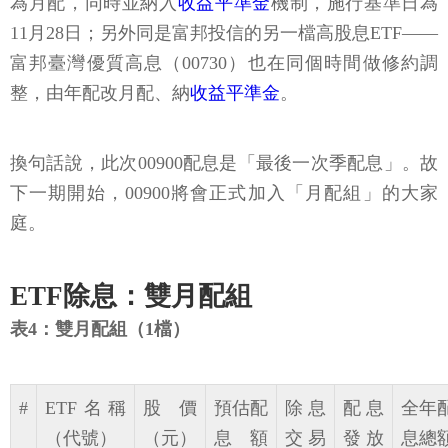
為月配，同時並納入
收益平準金
機制，施行基準日為
11月28日；另外同是富邦投信的另一檔高股息ETF——
富邦臺灣優質高息（00730）也在同個時間做修約調
整，由年配改月配、納
收益平準金
。
換句話說，此次00900配息是「最後一次季配息」。故
下一期開始，00900將會正式加入「月配組」的大家
庭。
ETF除息：雙月配組
表4：雙月配組（1檔）
#
ETF名稱
股價
預估配
除息
配息
全年
（代號）
（元）
息額
交易
發放
息總