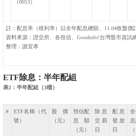
（0053）
註：配息率（殖利率）以全年配息總額、11.04收盤價
資料來源：證交所、各投信、Goodinfo!台灣股市資訊
整理：謝宜孝
ETF除息：半年配組
表2：半年配組（3檔）
#
ETF名稱（代
股價
預估配
除息
配息
全
號）
（元）
息額
交易
發放
息
（元）
日
日
（