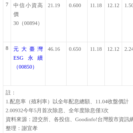
7
中信小資高
21.19
0.600
11.18
12.12
1.5
價
30（00894）
8
元大臺灣
46.16
0.650
11.18
12.12
2.2
ESG永續
（00850）
註：
1.配息率（殖利率）以全年配息總額、11.04收盤價計
2.00932今年5月首次除息、全年度除息僅3次
資料來源：證交所、各投信、Goodinfo!台灣股市資訊
整理：謝宜孝