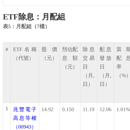
ETF除息：月配組
表5：月配組（7檔）
#
ETF名稱
股價
預估配
除息
配息
當
（代號）
（元）
息額
交易
發放
配
（元）
日
日
率
（月,
（月,
（%
日）
日）
1
兆豐電子
14.92
0.150
11.19
12.06
1.01%
高息等權
（00943）