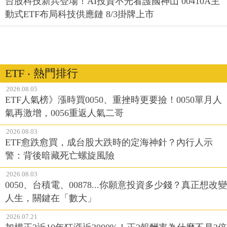
台股科技新兵登場！AI投資不光看護國神山 00410A主
動式ETF布局科技供應鏈 8/3掛牌上市
ETF ‧ 熱門排行
2026.08.05
ETF人氣榜》漲時買0050、重挫時更要撿！0050單月人
氣再激增，0056重返人氣二哥
2026.08.03
ETF愈跌愈買，成台股大跌時的定海神針？內行人示
警：背後暗藏死亡螺旋風險
2026.08.03
0050、台積電、00878...你願意投資多少錢？真正想改變
人生，關鍵在「數大」
2026.07.21