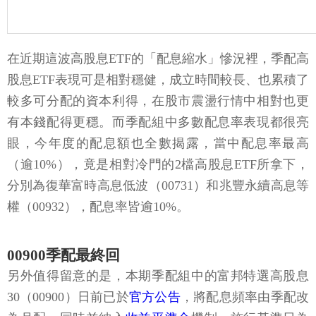
在近期這波高股息ETF的「配息縮水」慘況裡，季配高
股息ETF表現可是相對穩健，成立時間較長、也累積了
較多可分配的資本利得，在股市震盪行情中相對也更
有本錢配得更穩。而季配組中多數配息率表現都很亮
眼，今年度的配息額也全數揭露，當中配息率最高
（逾10%），竟是相對冷門的2檔高股息ETF所拿下，
分別為復華富時高息低波（00731）和兆豐永續高息等
權（00932），配息率皆逾10%。
00900季配最終回
另外值得留意的是，本期季配組中的富邦特選高股息
30（00900）日前已於
官方公告
，將配息頻率由季配改