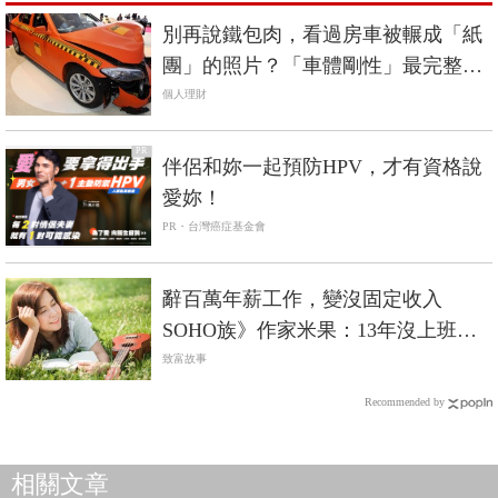
別再說鐵包肉，看過房車被輾成「紙
團」的照片？「車體剛性」最完整解
析《國產車篇》
個人理財
PR
伴侶和妳一起預防HPV，才有資格說
愛妳！
PR・台灣癌症基金會
辭百萬年薪工作，變沒固定收入
SOHO族》作家米果：13年沒上班也
沒餓死的秘密
致富故事
Recommended by
相關文章