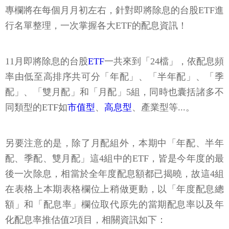
專欄將在每個月月初左右，針對即將除息的台股ETF進
行名單整理，一次掌握各大ETF的配息資訊！
11月即將除息的台股
ETF
一共來到「24檔」，依配息頻
率由低至高排序共可分「年配」、「半年配」、「季
配」、「雙月配」和「月配」5組，同時也囊括諸多不
同類型的ETF如
市值型
、
高息型
、產業型等...。
另要注意的是，除了月配組外，本期中「年配、半年
配、季配、雙月配」這4組中的ETF，皆是今年度的最
後一次除息，相當於全年度配息額都已揭曉，故這4組
在表格上本期表格欄位上稍做更動，以「年度配息總
額」和「配息率」欄位取代原先的當期配息率以及年
化配息率推估值2項目，相關資訊如下：