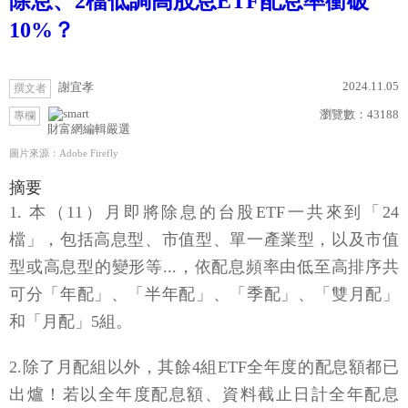
除息、2檔低調高股息ETF配息率衝破
10%？
2024.11.05
謝宜孝
撰文者
瀏覽數：
43188
專欄
財富網編輯嚴選
圖片來源：Adobe Firefly
摘要
1. 本（11）月即將除息的台股ETF一共來到「24
檔」，包括高息型、市值型、單一產業型，以及市值
型或高息型的變形等...，依配息頻率由低至高排序共
可分「年配」、「半年配」、「季配」、「雙月配」
和「月配」5組。
2.除了月配組以外，其餘4組ETF全年度的配息額都已
出爐！若以全年度配息額、資料截止日計全年配息