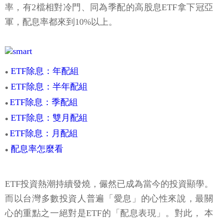
率，有2檔相對冷門、同為季配的高股息ETF拿下冠亞
軍，配息率都來到10%以上。
ETF除息：年配組
●
ETF除息：半年配組
●
ETF除息：季配組
●
ETF除息：雙月配組
●
ETF除息：月配組
●
配息率怎麼看
●
ETF投資熱潮持續發燒，儼然已成為當今的投資顯學。
而以台灣多數投資人普遍「愛息」的心性來說，最關
心的重點之一絕對是ETF的「配息表現」。對此， 本