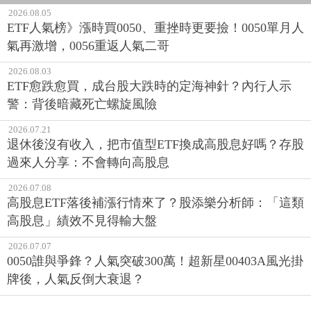
2026.08.05
ETF人氣榜》漲時買0050、重挫時更要撿！0050單月人
氣再激增，0056重返人氣二哥
2026.08.03
ETF愈跌愈買，成台股大跌時的定海神針？內行人示
警：背後暗藏死亡螺旋風險
2026.07.21
退休後沒有收入，把市值型ETF換成高股息好嗎？存股
過來人分享：不會轉向高股息
2026.07.08
高股息ETF落後補漲行情來了？股添樂分析師：「這類
高股息」績效不見得輸大盤
2026.07.07
0050誰與爭鋒？人氣突破300萬！超新星00403A風光掛
牌後，人氣反倒大衰退？