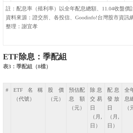
註：配息率（殖利率）以全年配息總額、11.04收盤價
資料來源：證交所、各投信、Goodinfo!台灣股市資訊
整理：謝宜孝
ETF除息：季配組
表3：季配組（8檔）
#
ETF名稱
股價
預估配
除息
配息
全
（代號）
（元）
息額
交易
發放
息
（元）
日
日
（
（月,
（月,
日）
日）