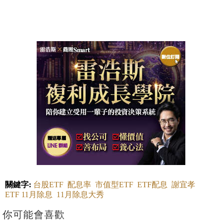
關鍵字:
台股ETF
配息率
市值型ETF
ETF配息
謝宜孝
ETF 11月除息
11月除息大秀
你可能會喜歡