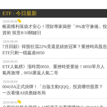
ETF ‧ 今日最新
2026.08.06
帳面獲利落袋才安心！理財專家揭密「9%攻守兼備」投
資術 留意8/10關鍵日
2026.08.06
7月回顧》韓股狂瀉22%竟還是績效冠軍？重挫時高股息
ETF只剩一檔贏過0050
2026.08.05
ETF人氣榜》漲時買0050、重挫時更要撿！0050單月人
氣再激增，0056重返人氣二哥
2026.08.04
00410A正式掛牌！「台版主動QQQ」投資哪些股票？
一次看懂AI供應鏈布局
2026.08.03