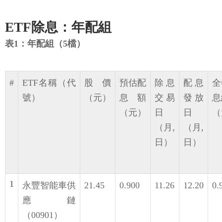
ETF除息：年配組
表1：年配組（5檔）
#
ETF名稱（代
股價
預估配
除息
配息
全
號）
（元）
息額
交易
發放
息
（元）
日
日
（
（月,
（月,
日）
日）
1
永豐智能車供
21.45
0.900
11.26
12.20
0.
應鏈
（00901）