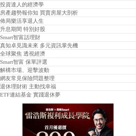
投資達人的經濟學
房產趨勢報你知 買賣房屋大剖析
佈局樂活享退人生
升息期間 特別好股
Smart智富話理財
真知卓見識未來 多元資訊掌先機
全球聚焦 透視經濟
Smart智富 保單評選
解構市場、迎擊波動
網友常見保險問題整理
退休理財術 主動找幸福
ETF連結基金 實踐退休夢