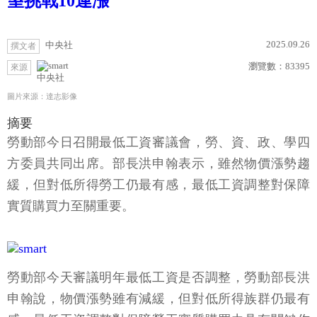
望挑戰10連漲
2025.09.26
中央社
撰文者
瀏覽數：
83395
來源
中央社
圖片來源：達志影像
摘要
勞動部今日召開最低工資審議會，勞、資、政、學四
方委員共同出席。部長洪申翰表示，雖然物價漲勢趨
緩，但對低所得勞工仍最有感，最低工資調整對保障
實質購買力至關重要。
勞動部今天審議明年最低工資是否調整，勞動部長洪
申翰說，物價漲勢雖有減緩，但對低所得族群仍最有