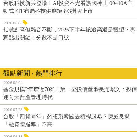
台股科技新兵登場！AI投資不光看護國神山 00410A主
動式ETF布局科技供應鏈 8/3掛牌上市
2026.08.03
指數創高但雜音不斷，2026下半年該追高還是觀望？專
家點出關鍵：分散不是口號
觀點新聞 ‧ 熱門排行
2026.08.04
基金規模2年增近70%！第一金投信董事長尤昭文：投信
迎向大資產管理時代
2026.07.28
台股「四貸同堂」恐複製韓國去槓桿風暴？陳威良揭
「融資體脂率」不高
2026.06.11