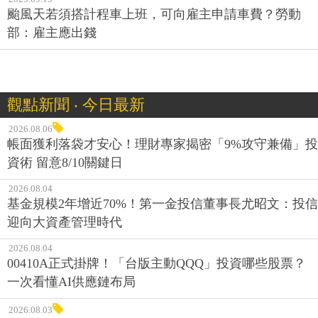
颱風天若須搭計程車上班，可向雇主申請車費？勞動
部：雇主應出錢
觀點新聞 ‧ 今日最新
2026.08.06
帳面獲利落袋才安心！理財專家揭密「9%攻守兼備」投
資術 留意8/10關鍵日
2026.08.04
基金規模2年增近70%！第一金投信董事長尤昭文：投信
迎向大資產管理時代
2026.08.04
00410A正式掛牌！「台版主動QQQ」投資哪些股票？
一次看懂AI供應鏈布局
2026.08.03