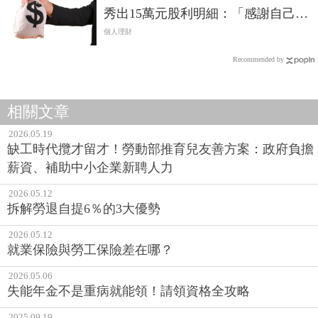
秀出15萬元股利明細：「感謝自己當
年的蠢動…」
個人理財
Recommended by
相關文章
2026.05.19
缺工時代攬才留才！勞動部推育兒友善方案：政府負擔
薪資、補助中小企業新聘人力
2026.05.12
拆解勞退自提6％的3大優勢
2026.05.12
就業保險與勞工保險差在哪？
2026.05.06
失能年金不是重病就能領！請領資格全攻略
2025.09.19