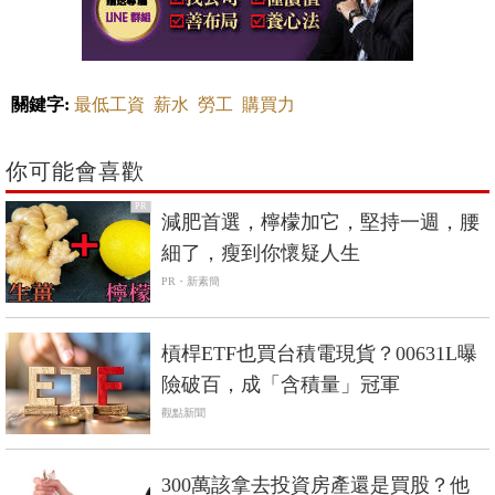
關鍵字:
最低工資
薪水
勞工
購買力
你可能會喜歡
PR
減肥首選，檸檬加它，堅持一週，腰
細了，瘦到你懷疑人生
PR・新素簡
槓桿ETF也買台積電現貨？00631L曝
險破百，成「含積量」冠軍
觀點新聞
300萬該拿去投資房產還是買股？他