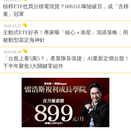
槓桿ETF也買台積電現貨？00631L曝險破百，成「含積
量」冠軍
2026.05.21
主動式ETF好夯！專家曝「核心＋衛星」混搭策略：用
被動型當定海神針
2026.06.26
「台股上看5萬5？」產業隊長張捷：AI重新定價台股！
下半年聚焦3大關鍵零組件