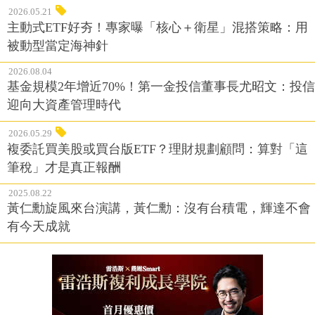
2026.05.21
主動式ETF好夯！專家曝「核心＋衛星」混搭策略：用
被動型當定海神針
2026.08.04
基金規模2年增近70%！第一金投信董事長尤昭文：投信
迎向大資產管理時代
2026.05.29
複委託買美股或買台版ETF？理財規劃顧問：算對「這
筆稅」才是真正報酬
2025.08.22
黃仁勳旋風來台演講，黃仁勳：沒有台積電，輝達不會
有今天成就