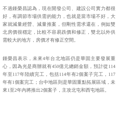
不過鍾榮昌認為，現在開發公司、建設公司實力都很
好，有調節市場供需的能力，也就是當市場不好，大
家就減量經營、減量推案，但剛性需求還在，例如雙
北房價很穩定，比較不容易跌價和修正，雙北以外供
需較大的地方，房價才有修正空間。
鍾榮昌表示，未來4年台北地區仍是華固主要發展重
心，因為光是商辦就有450億元總銷金額，預計從114
年至117年陸續完工，包括114年有2個案子完工，117
年有1個案完工；台中地區則是華固重點拓展區域，未
來1至2年內將推出2個案子，主攻北屯和西屯地區。