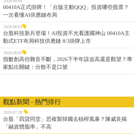
2026.08.04
00410A正式掛牌！「台版主動QQQ」投資哪些股票？
一次看懂AI供應鏈布局
2026.08.03
台股科技新兵登場！AI投資不光看護國神山 00410A主
動式ETF布局科技供應鏈 8/3掛牌上市
2026.08.03
指數創高但雜音不斷，2026下半年該追高還是觀望？專
家點出關鍵：分散不是口號
觀點新聞 ‧ 熱門排行
2026.07.28
台股「四貸同堂」恐複製韓國去槓桿風暴？陳威良揭
「融資體脂率」不高