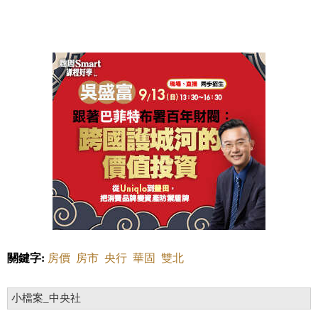
關鍵字:
房價
房市
央行
華固
雙北
小檔案_中央社