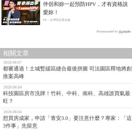
伴侶和妳一起預防HPV，才有資格說
愛妳！
PR・台灣癌症基金會
Recommended by
相關文章
2026.08.07
都審通過！土城暫緩區縫合最後拼圖 司法園區釋地將創
推案高峰
2026.08.04
科技園區房市洗牌！竹科、中科、南科、高雄誰買氣最
旺？
2026.08.04
想買房成家，申請「青安3.0」要注意什麼？專家：「這
3件事」先留意