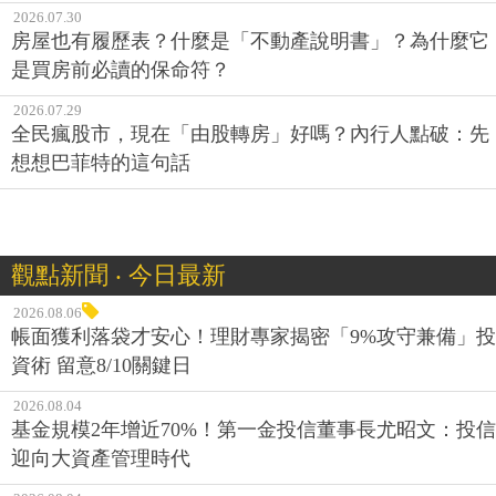
2026.07.30
房屋也有履歷表？什麼是「不動產說明書」？為什麼它
是買房前必讀的保命符？
2026.07.29
全民瘋股市，現在「由股轉房」好嗎？內行人點破：先
想想巴菲特的這句話
觀點新聞 ‧ 今日最新
2026.08.06
帳面獲利落袋才安心！理財專家揭密「9%攻守兼備」投
資術 留意8/10關鍵日
2026.08.04
基金規模2年增近70%！第一金投信董事長尤昭文：投信
迎向大資產管理時代